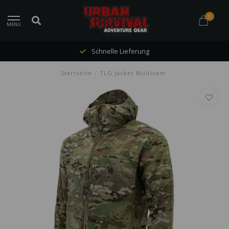
0
MENU
Schnelle Lieferung
Startseite
/
TLG Jacket Multicam