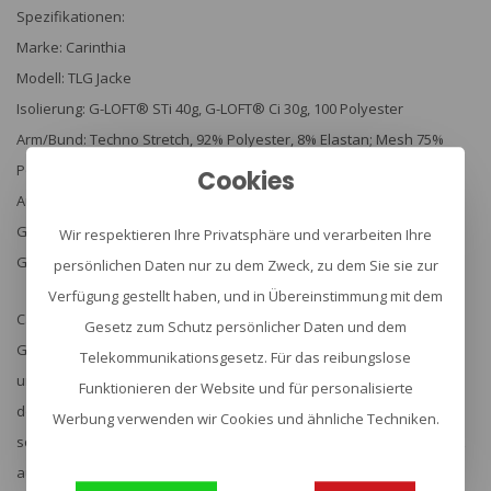
Spezifikationen:
Marke: Carinthia
Modell: TLG Jacke
Isolierung: G-LOFT® STi 40g, G-LOFT® Ci 30g, 100 Polyester
Arm/Bund: Techno Stretch, 92% Polyester, 8% Elastan; Mesh 75%
Polyamid, 25% Elastan
Cookies
Außen- und Innenmaterial: 100% Polyamid
Gewicht: 180g (Größe M)
Wir respektieren Ihre Privatsphäre und verarbeiten Ihre
Größen: S-XXL
persönlichen Daten nur zu dem Zweck, zu dem Sie sie zur
Verfügung gestellt haben, und in Übereinstimmung mit dem
Carinthia | DESIGNED TO PROTECT YOU
Gesetz zum Schutz persönlicher Daten und dem
Gibt es Gemeinsamkeiten zwischen Outdoor-Sportlern, Soldaten
Telekommunikationsgesetz. Für das reibungslose
und Jägern? So unterschiedlich diese Bereiche auch sind, so gibt es
Funktionieren der Website und für personalisierte
doch einen gemeinsamen Nenner zu finden. Alle drei Gruppen
Werbung verwenden wir Cookies und ähnliche Techniken.
sollten sich in ihrem jeweiligen Einsatzgebiet jederzeit voll und ganz
auf Bekleidung und/oder Ausrüstung verlassen können. Kleidung