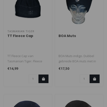
TASMANIAN TIGER
TT Fleece Cap
BOA Muts
TT Fleece Cap van
BOA Muts indigo. Dubbel
Tasmanian Tiger. Fleece
gebreide BOA muts met in
muts voor avontuurlijke
zilver geborduurd BOA logo,
€14,99
€17,50
activiteiten. ..
e.e..