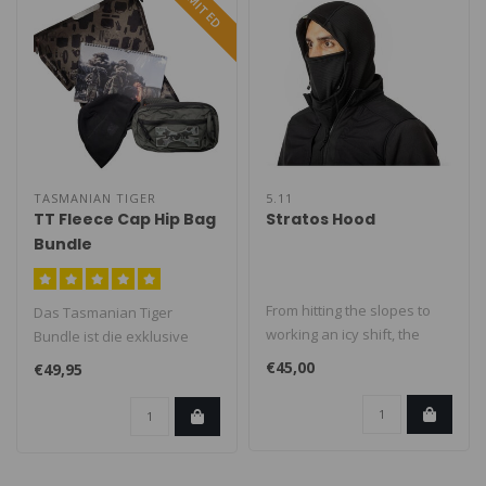
LIMITED
TASMANIAN TIGER
5.11
TT Fleece Cap Hip Bag
Stratos Hood
Bundle
From hitting the slopes to
Das Tasmanian Tiger
working an icy shift, the
Bundle ist die exklusive
Stratos Hood shields your
Limited Edition für Outdoor-
€45,00
€49,95
h..
Fans u..