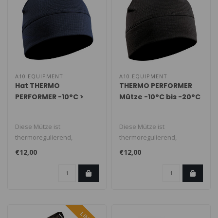
A10 EQUIPMENT
A10 EQUIPMENT
Hat THERMO
THERMO PERFORMER
PERFORMER -10°C >
Mütze -10°C bis -20°C
-20°C navy blue
Schwarz
Diese Mütze ist
Diese Mütze ist
thermoregulierend,
thermoregulierend,
atmungsaktiv und bequem,
atmungsaktiv und bequem,
€12,00
€12,00
damit du bei Kälte..
damit du bei Kälte..