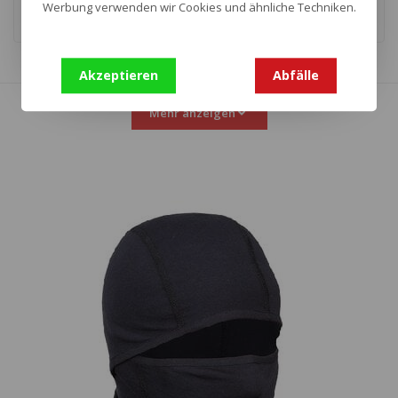
Werbung verwenden wir Cookies und ähnliche Techniken.
Akzeptieren
Abfälle
Zeige
1
-
16
von 29
Mehr anzeigen