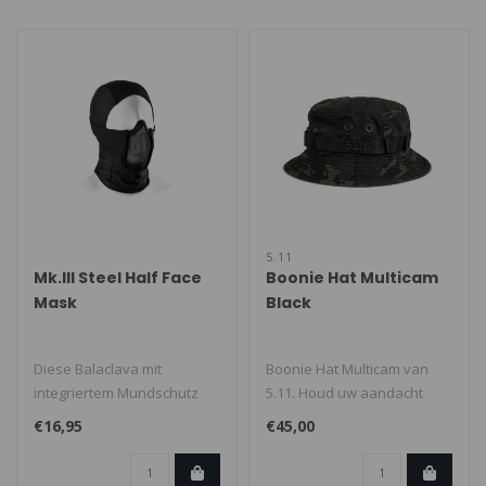
5.11
Mk.III Steel Half Face
Boonie Hat Multicam
Mask
Black
Diese Balaclava mit
Boonie Hat Multicam van
integriertem Mundschutz
5.11. Houd uw aandacht
aus Stahlgitter ist ideal für
erbij, hoe intens de hitte
€16,95
€45,00
Airso..
ook wo..