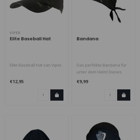
VIPER
Elite Baseball Hat
Bandana
Elite Baseball Hat van Viper.
Das perfekte Bandana für
unter dem Helm! Dieses
schwarze Bandana besteht
€12,95
€9,99
aus mi..