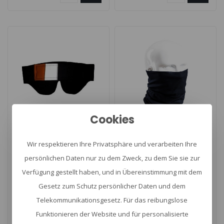
Cookies
MAKHAI
A10 EQUIPMENT
Blindeerkap
THERMO PERFORMER
Wir respektieren Ihre Privatsphäre und verarbeiten Ihre
Neopreen
Schlauchschal 0°C bis
persönlichen Daten nur zu dem Zweck, zu dem Sie sie zur
-10°C Navy Blue
Verfügung gestellt haben, und in Übereinstimmung mit dem
Blindeerkap, Materaal:
Dieser Schlauchschal ist
Gesetz zum Schutz persönlicher Daten und dem
neopreen, Kleur: zwart,
thermoregulierend,
Telekommunikationsgesetz. Für das reibungslose
Sluiting voorzien van
atmungsaktiv und bequem
€19,51
€7,50
Funktionieren der Website und für personalisierte
klittenband..
– für tro..