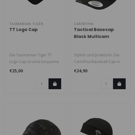
TASMANIAN TIGER
CARINTHIA
TT Logo Cap
Tactical Basecap
Black Multicam
Die Tasmanian Tiger TT
Stylish und praktisch. Die
Logo Cap ist eine bequeme
Carinthia Baseball-Cap in
Cap mit dem markanten TT-
der Trucker Version. Durch ..
€25,00
€24,90
Logo. ..