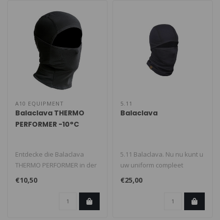
A10 EQUIPMENT
5.11
Balaclava THERMO
Balaclava
PERFORMER -10°C
Entdecke die Balaclava
5.11 Balaclava. Nu nu kunt u
THERMO PERFORMER in der
uw uniform compleet
Farbe Tan – dein perfekter
maken met de 5.11®
€10,50
€25,00
Begl..
Balaclava, ..