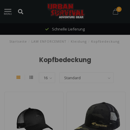
0
MENU
Schnelle Lieferung
Startseite
/
LAW ENFORCEMENT
/
Kleidung
/
Kopfbedeckung
Kopfbedeckung