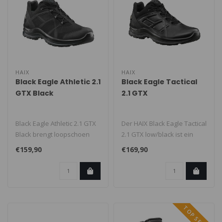
HAIX
HAIX
Black Eagle Athletic 2.1
Black Eagle Tactical
GTX Black
2.1 GTX
Black Eagle Athletic 2.1 GTX
Der HAIX Black Eagle Tactical
Black brengt loopschoen
2.1 GTX low/black ist ein
technologie samen met
niedriger Einsatzschuh f..
€159,90
€169,90
geïn..
TOP SELLER