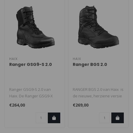
HAIX
HAIX
Ranger GSG9-S 2.0
Ranger BGS 2.0
Ranger GSG9-S 2.0 van
RANGER BGS 2.0 van Haix is
Haix. De Ranger GSG9-X
de nieuwe, herziene versie
maakt deel uit van de HAIX
van de populaire RANGER ..
€264,00
€269,00
Police-c..