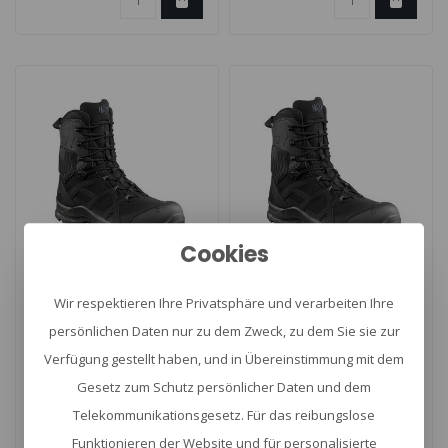
Cookies
HAIX
HAIX
Black Eagle Athletic 2.1
BLACK EAGLE Athletic
Wir respektieren Ihre Privatsphäre und verarbeiten Ihre
GTX high
2.0 T
persönlichen Daten nur zu dem Zweck, zu dem Sie sie zur
high/black/Sidezipper
Verfügung gestellt haben, und in Übereinstimmung mit dem
Black Eagle Athletic 2.1 GTX
Der HAIX Black Eagle Athletic
Gesetz zum Schutz persönlicher Daten und dem
high. De elastische
2.0 T High Sidezipper ist ein
Telekommunikationsgesetz. Für das reibungslose
tweelaagse zooltechnologie
leichter Einsatzstie..
€194,00
€184,90
Funktionieren der Website und für personalisierte
van ..