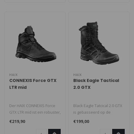
HAIX
HAIX
CONNEXIS Force GTX
Black Eagle Tactical
LTR mid
2.0 GTX
Der HAIX CONNEXIS Force
Black Eagle Tatcical 2.0 GTX
GTX LTR mid ist ein robuster,
is gebasseerd op de
halbhoher Dienstschuh für..
techniek van
€219,90
€199,00
sportschoenen. Lic..