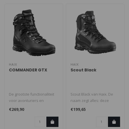
HAIX
HAIX
COMMANDER GTX
Scout Black
De grootste functionaliteit
Scout Black van Haix. De
voor avonturiers en
naam zegt alles: deze
handhavers. Dankzij de
schoen is bij uitstek geschikt
€269,90
€199,65
slipvaste..
v..