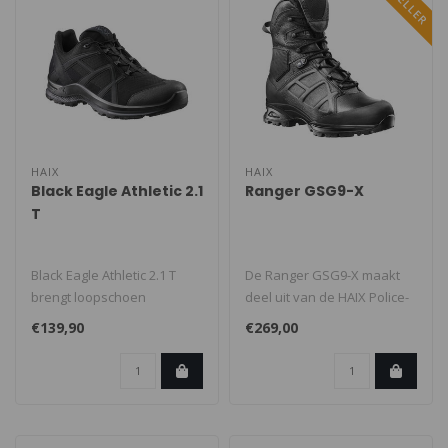
HAIX
HAIX
Black Eagle Athletic 2.1
Ranger GSG9-X
T
Black Eagle Athletic 2.1 T
De Ranger GSG9-X maakt
brengt loopschoen
deel uit van de HAIX Police-
technologie samen met
collectie en is ideaal voor p..
€139,90
€269,00
geïnspireerd..