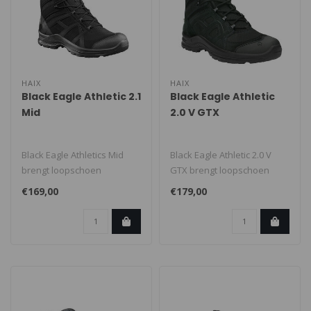
HAIX
HAIX
Black Eagle Athletic 2.1
Black Eagle Athletic
Mid
2.0 V GTX
Black Eagle Athletics Mid
Black Eagle Athletic 2.0 V
brengt loopschoen
GTX brengt loopschoen
technologie samen met
technologie samen met
€169,00
€179,00
geïnspireerde..
geïnspir..