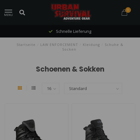
0
MENU
Schnelle Lieferung
Startseite
/
LAW ENFORCEMENT
/
Kleidung
/
Schuhe &
Socken
Schoenen & Sokken