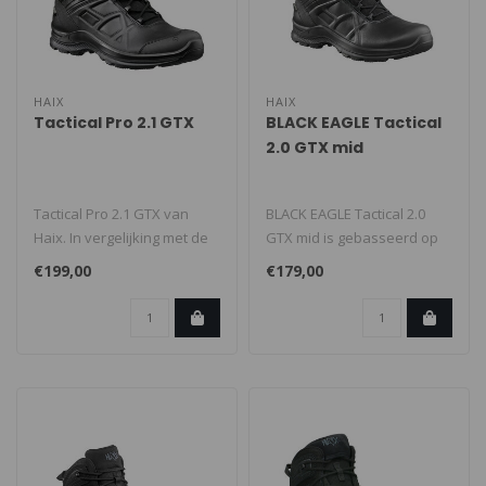
HAIX
HAIX
Tactical Pro 2.1 GTX
BLACK EAGLE Tactical
2.0 GTX mid
Tactical Pro 2.1 GTX van
BLACK EAGLE Tactical 2.0
Haix. In vergelijking met de
GTX mid is gebasseerd op
conventionele BLACK EAGLE
de techniek van
€199,00
€179,00
..
sportschoenen...