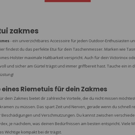
tui zakmes
akmes
- ein unverzichtbares Accessoire für jeden Outdoor-Enthusiasten u
ier findest du das perfekte Etui für dein Taschenmesser. Marken wie Tas
mes-Holster maximale Haltbarkeit verspricht. Auch für dein Victorinox ode
voll und sicher am Gürtel trägst und immer griffbereit hast. Tauche ein i
üstung!
e eines Riemetuis für dein Zakmes
für dein Zakmes bietet dir zahlreiche Vorteile, die du nicht missen möchtes
ramen zu müssen. Das spart Zeit und Nerven, gerade wenn du schnell re
 Beschädigungen und Verschmutzungen. Du kannst zwischen verschiedene
x, je nachdem, was deinen Bedürfnissen am besten entspricht. Viele Model
es Wichtige kompakt bei dir trägst.