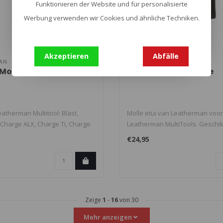
Funktionieren der Website und für personalisierte
Werbung verwenden wir Cookies und ähnliche Techniken.
Akzeptieren
Abfälle
AN
LEATHERMAN
Molle Large
Sheath Molle XLarge
atherman Multitool: Blast,
Molle etui van Leatherman voor
 Charge ALX, Charge Ti, Charge
Leatherman MultiTools. Geschik
Mut, Mut EO..
€24,95
Zeige
1
-
16
von 30
Mehr anzeigen