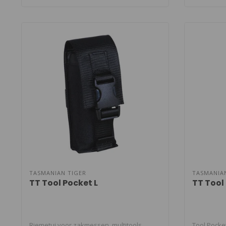
TASMANIAN TIGER
TASMANIA
TT Tool Pocket L
TT Tool
Riemetui voor zakmessen, multitools,
Tool Pocke