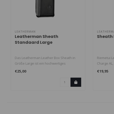
LEATHERMAN
LEATHERM
Leatherman Sheath
Sheath 
Standaard Large
Das Leatherman Leather Box Sheath in
Riemetui Le
Größe Large ist ein hochwertiges
Charge AL,
Lederetu..
T..
€25,00
€19,95