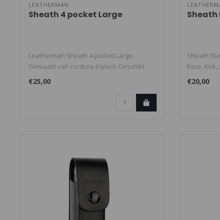
LEATHERMAN
LEATHERM
Sheath 4 pocket Large
Sheath
Leatherman Sheath 4 pocket Large.
Sheath Sta
Gemaakt van cordura (nylon). Geschikt
Fuse, Kick,
voor oa:..
€25,00
€20,00