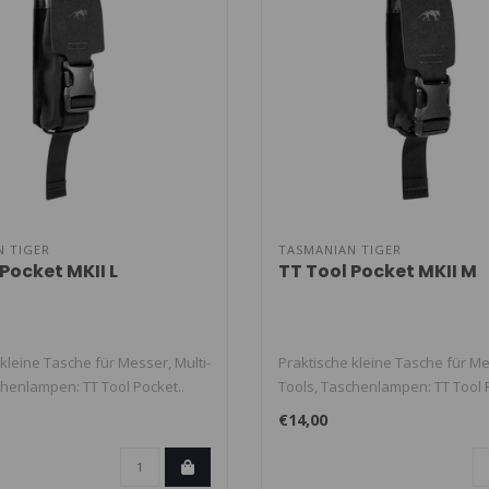
N TIGER
TASMANIAN TIGER
Pocket MKII L
TT Tool Pocket MKII M
kleine Tasche für Messer, Multi-
Praktische kleine Tasche für Me
chenlampen: TT Tool Pocket..
Tools, Taschenlampen: TT Tool P
€14,00