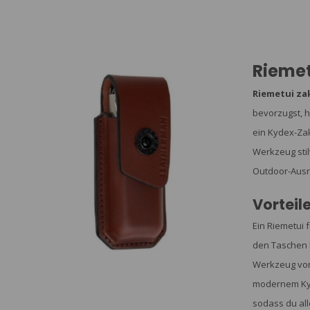
Rieme
Riemetui z
bevorzugst, h
ein Kydex-Zak
Werkzeug stil
Outdoor-Ausr
Vorteil
Ein Riemetui 
den Taschen k
Werkzeug vor
modernem Kyde
sodass du all