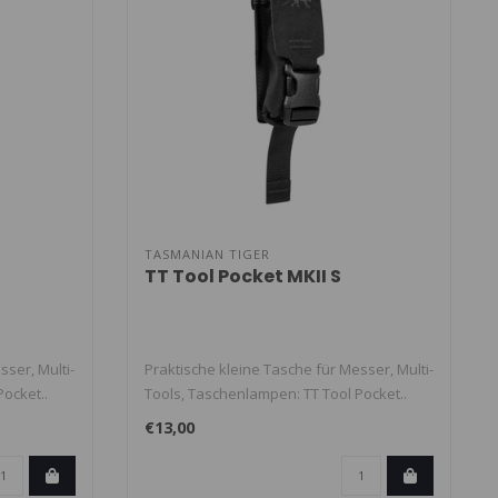
TASMANIAN TIGER
TT Tool Pocket MKII S
sser, Multi-
Praktische kleine Tasche für Messer, Multi-
ocket..
Tools, Taschenlampen: TT Tool Pocket..
€13,00