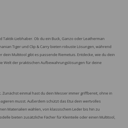
nd Taktik-Liebhaber. Ob du ein Buck, Ganzo oder Leatherman
manian Tiger und Clip & Carry bieten robuste Lösungen, während
r dein Multitool gibt es passende Riemetuis. Entdecke, wie du dein
n die Welt der praktischen Aufbewahrungslösungen für deine
t. Zunächst einmal hast du dein Messer immer griffbereit, ohne in
agieren musst. Außerdem schützt das Etui dein wertvolles
n Materialien wählen, von klassischem Leder bis hin zu
le bieten zusätzliche Fächer für Kleinteile oder einen Multitool,