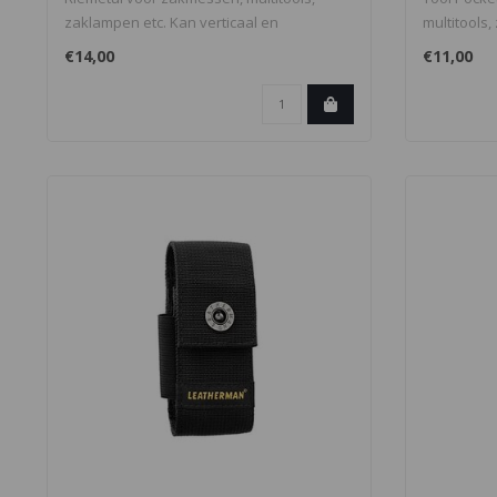
zaklampen etc. Kan verticaal en
multitools,
horizontaal..
€14,00
€11,00