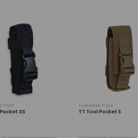
N TIGER
TASMANIAN TIGER
 Pocket XS
TT Tool Pocket S
t XS. Riemetui voor zakmessen,
TT Tool Pocket S. Riemetui voor