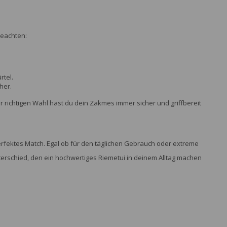
beachten:
tel.
her.
er richtigen Wahl hast du dein Zakmes immer sicher und griffbereit
erfektes Match. Egal ob für den täglichen Gebrauch oder extreme
terschied, den ein hochwertiges Riemetui in deinem Alltag machen