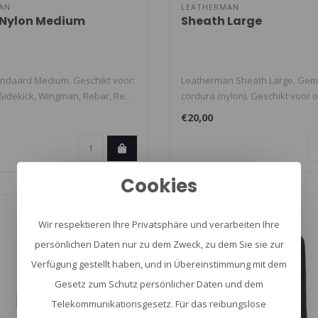
AN
LEATHERMAN
 Nylon Medium
Sheath Large
ndaard Medium. Geschikt voor:
Leatherman Sheath Large. Gem
 Sidekick, Wingman, Rebar, Re..
cordura (nylon). Geschikt voor 
andere..
€20,00
Cookies
Wir respektieren Ihre Privatsphäre und verarbeiten Ihre
persönlichen Daten nur zu dem Zweck, zu dem Sie sie zur
Verfügung gestellt haben, und in Übereinstimmung mit dem
Gesetz zum Schutz persönlicher Daten und dem
Telekommunikationsgesetz. Für das reibungslose