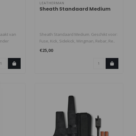
LEATHERMAN
Sheath Standaard Medium
aakt van
Sheath Standaard Medium. Geschikt voor:
onder
Fuse, Kick, Sidekick, Wingman, Rebar, Re..
€25,00