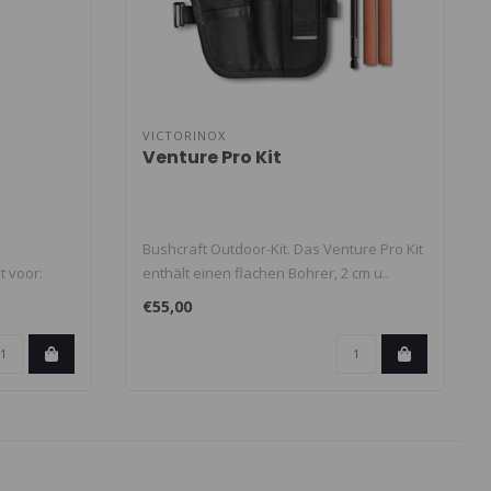
VICTORINOX
Venture Pro Kit
Bushcraft Outdoor-Kit. Das Venture Pro Kit
t voor:
enthält einen flachen Bohrer, 2 cm u..
€55,00