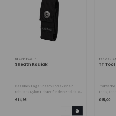
BLACK EAGLE
TASMANIA
Sheath Kodiak
TT Tool 
Das Black Eagle Sheath Kodiak ist ein
Praktische 
robustes Nylon-Holster für dein Kodiak- o..
Tools, Tas
€14,95
€15,00