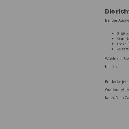
Die ric
Bei der Auswa
Größe: 
Materia
Tragek
Zusatz
Wähle ein Rie
bei dir.
Entdecke jetz
Outdoor-Abent
kann. Dein Za