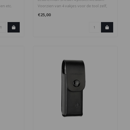
en etc.
Voorzien van 4 vakjes voor de tool zelf,
voor..
€25,00