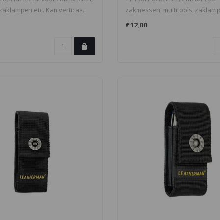
 zaklampen etc. Kan verticaa..
zakmessen, multitools, zaklamp
Overslag m..
€12,00