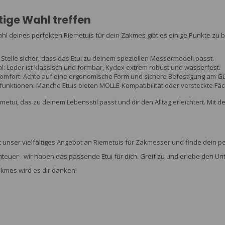
htige Wahl treffen
hl deines perfekten Riemetuis für dein Zakmes gibt es einige Punkte zu 
Stelle sicher, dass das Etui zu deinem speziellen Messermodell passt.
l: Leder ist klassisch und formbar, Kydex extrem robust und wasserfest.
omfort: Achte auf eine ergonomische Form und sichere Befestigung am Gür
funktionen: Manche Etuis bieten MOLLE-Kompatibilität oder versteckte Fäc
metui, das zu deinem Lebensstil passt und dir den Alltag erleichtert. Mit d
t unser vielfältiges Angebot an Riemetuis für Zakmesser und finde dein p
euer - wir haben das passende Etui für dich. Greif zu und erlebe den Un
kmes wird es dir danken!