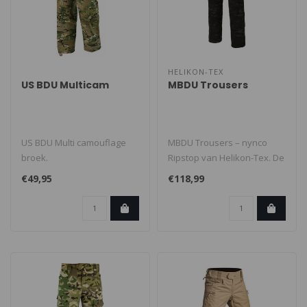
HELIKON-TEX
US BDU Multicam
MBDU Trousers
US BDU Multi camouflage
MBDU Trousers – nynco
broek.
Ripstop van Helikon-Tex. De
MBDU® broek is een
€49,95
€118,99
onderdee..