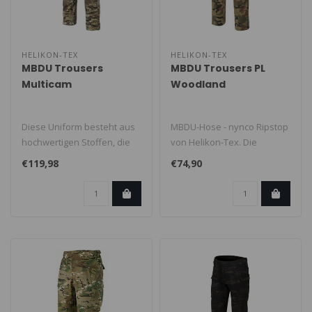
HELIKON-TEX
HELIKON-TEX
MBDU Trousers
MBDU Trousers PL
Multicam
Woodland
Diese Uniform besteht aus
MBDU-Hose - nynco Ripstop
hochwertigen Stoffen, die
von Helikon-Tex. Die
sorgfältig ausgewählt wurd..
MBDU®-Hose ist Teil der
€119,98
€74,90
modernen..