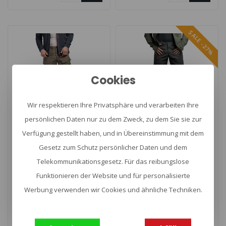
SALE -27%
Cookies
Wir respektieren Ihre Privatsphäre und verarbeiten Ihre
persönlichen Daten nur zu dem Zweck, zu dem Sie sie zur
TATONKA
TATONKA
Verfügung gestellt haben, und in Übereinstimmung mit dem
Trekking M's Pants
Guide M's Pants
Gesetz zum Schutz persönlicher Daten und dem
Telekommunikationsgesetz. Für das reibungslose
Funktionieren der Website und für personalisierte
Trekking M’s Pants van
Guide M’s Pants RECCO van
Werbung verwenden wir Cookies und ähnliche Techniken.
Tatonka een super
Tatonka een zeer
duurzame trekking-broek
duurzame en goed
€149,00
€139,15
€189,99
gemaakt van e..
geventileerde outd..