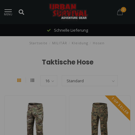
0
MENU
Schnelle Lieferung
Startseite
/
MILITÄR
/
Kleidung
/
Hosen
Taktische Hose
TOP SELLER