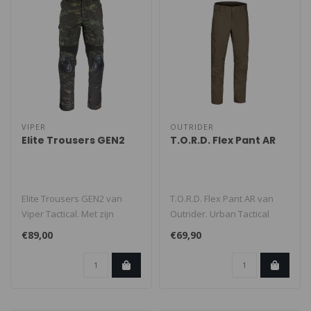
VIPER
OUTRIDER
Elite Trousers GEN2
T.O.R.D. Flex Pant AR
Elite Trousers GEN2 van
T.O.R.D. Flex Pant AR van
Viper Tactical. Met zijn
Outrider. Urban Tactical
meerdere verstel
broek met een hoog
€89,00
€69,90
mogelijkheden ..
comfort en..