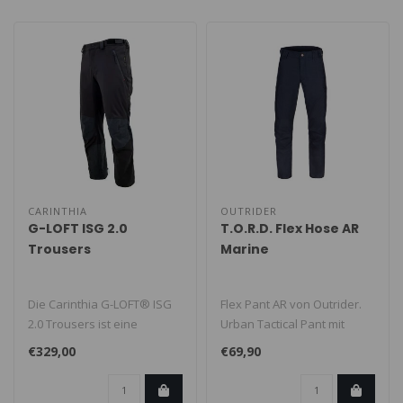
CARINTHIA
OUTRIDER
G-LOFT ISG 2.0
T.O.R.D. Flex Hose AR
Trousers
Marine
Die Carinthia G-LOFT® ISG
Flex Pant AR von Outrider.
2.0 Trousers ist eine
Urban Tactical Pant mit
isolierte Softshell-Hose
hohem Komfort und
€329,00
€69,90
(Insul..
praktischen..