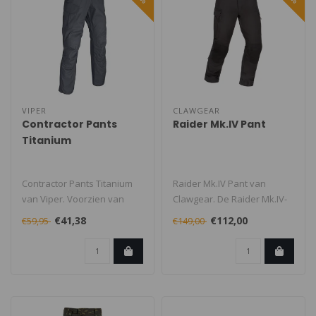
VIPER
CLAWGEAR
Contractor Pants
Raider Mk.IV Pant
Titanium
Contractor Pants Titanium
Raider Mk.IV Pant van
van Viper. Voorzien van
Clawgear. De Raider Mk.IV-
diverse handige zakken en
inzetbroek is ontworpen als
€41,38
€112,00
€59,95
€149,00
voor..
eenv..