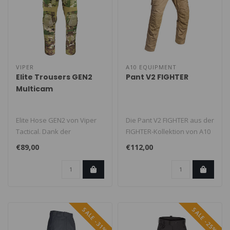
VIPER
A10 EQUIPMENT
Elite Trousers GEN2
Pant V2 FIGHTER
Multicam
Elite Hose GEN2 von Viper
Die Pant V2 FIGHTER aus der
Tactical. Dank der
FIGHTER-Kollektion von A10
vielfältigen
EQUIPMENT® wurde für
€89,00
€112,00
Verstellmöglichkeite..
mo..
SALE -31%
SALE -25%