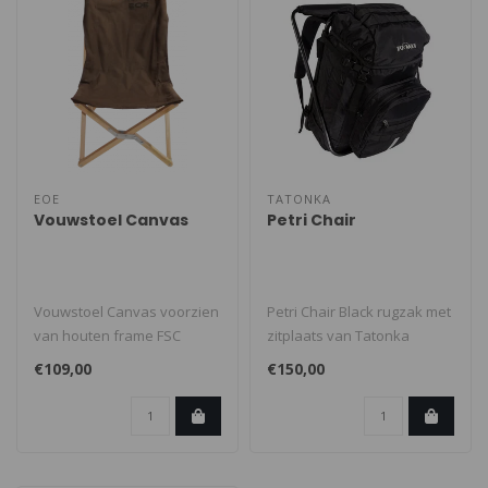
EOE
TATONKA
Vouwstoel Canvas
Petri Chair
Vouwstoel Canvas voorzien
Petri Chair Black rugzak met
van houten frame FSC
zitplaats van Tatonka
goedgekeurd! Deze
Outdoor. Vissersrugzak
€109,00
€150,00
vouwstoel is de..
voor g..