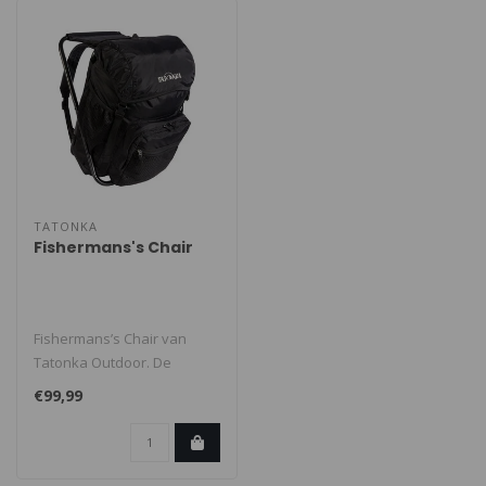
TATONKA
Fishermans's Chair
Fishermans’s Chair van
Tatonka Outdoor. De
Fishermans’s Chair heeft
€99,99
grote ca..