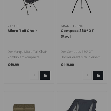
VANGO
GRAND TRUNK
Micro Tall Chair
Compass 360° XT
Stool
Der Vango Micro Tall Chair
Der Compass 360° XT
kombiniert kompakte
Hocker dreht sich in einem
Packmaße mit
vollen Kreis und gibt Ihnen
€49,99
€119,00
erstklassigem Sitzk..
die ..