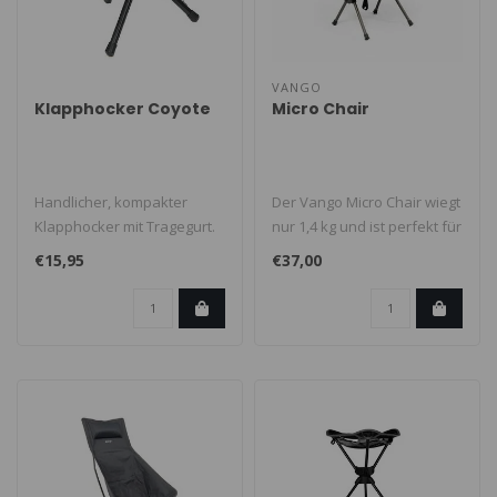
VANGO
Klapphocker Coyote
Micro Chair
Handlicher, kompakter
Der Vango Micro Chair wiegt
Klapphocker mit Tragegurt.
nur 1,4 kg und ist perfekt für
Geeignet für Camping und
Festivals, Camping u..
€15,95
€37,00
Outdo..