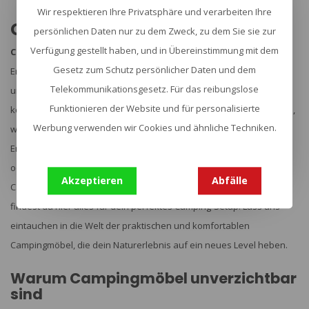
Wir respektieren Ihre Privatsphäre und verarbeiten Ihre
Campingmöbel
persönlichen Daten nur zu dem Zweck, zu dem Sie sie zur
Verfügung gestellt haben, und in Übereinstimmung mit dem
Campingmöbel
sind die Grundlage für ein gelungenes Outdoor-
Gesetz zum Schutz persönlicher Daten und dem
Erlebnis. Ob Faltstuhl, Hocker oder Campingtisch - diese kompakten
Telekommunikationsgesetz. Für das reibungslose
und leichten Begleiter machen dein Abenteuer in der Natur
Funktionieren der Website und für personalisierte
komfortabler. Für Rucksackreisende und Naturcamper sind robuste,
Werbung verwenden wir Cookies und ähnliche Techniken.
wetterfeste Campingstühle und tragbare Hocker unverzichtbar.
Entdecke umweltfreundliche Optionen wie FSC-zertifizierte Stühle
oder multifunktionale Möbel für lange Touren. Von der einfachen
Akzeptieren
Abfälle
Campingausrüstung bis hin zu innovativen Outdoor-Sitzmöbeln
findest du hier alles für dein perfektes Camping-Setup. Lass uns
eintauchen in die Welt der praktischen und komfortablen
Campingmöbel, die dein Naturerlebnis auf ein neues Level heben.
Warum Campingmöbel unverzichtbar
sind