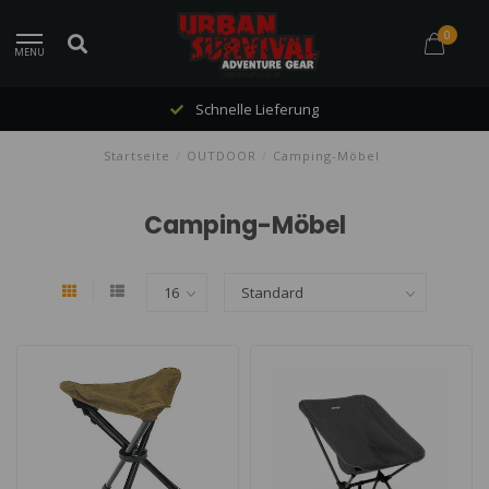
0
MENU
Schnelle Lieferung
Startseite
/
OUTDOOR
/
Camping-Möbel
Camping-Möbel