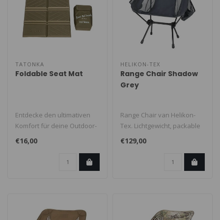
TATONKA
HELIKON-TEX
Foldable Seat Mat
Range Chair Shadow
Grey
Entdecke den ultimativen
Range Chair van Helikon-
Komfort für deine Outdoor-
Tex. Lichtgewicht, packable
Abenteuer mit der Tatonka
en zeer comfortabel, het
€16,00
€129,00
Fo..
gee..