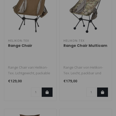
HELIKON-TEX
HELIKON-TEX
Range Chair
Range Chair Multicam
Range Chair van Helikon-
Range Chair von Helikon-
Tex. Lichtgewicht, packable
Tex. Leicht, packbar und
en zeer comfortabel, het
sehr komfortabel, gibt es
€129,00
€179,00
gee..
Ihnen..