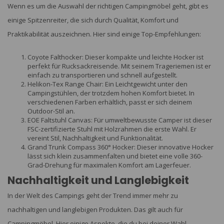
Wenn es um die Auswahl der richtigen Campingmöbel geht, gibt es
einige Spitzenreiter, die sich durch Qualität, Komfort und
Praktikabilität auszeichnen. Hier sind einige Top-Empfehlungen:
Coyote Falthocker: Dieser kompakte und leichte Hocker ist
perfekt für Rucksackreisende. Mit seinem Trageriemen ist er
einfach zu transportieren und schnell aufgestellt.
Helikon-Tex Range Chair: Ein Leichtgewicht unter den
Campingstühlen, der trotzdem hohen Komfort bietet. In
verschiedenen Farben erhältlich, passt er sich deinem
Outdoor-Stil an.
EOE Faltstuhl Canvas: Für umweltbewusste Camper ist dieser
FSC-zertifizierte Stuhl mit Holzrahmen die erste Wahl. Er
vereint Stil, Nachhaltigkeit und Funktionalität.
Grand Trunk Compass 360° Hocker: Dieser innovative Hocker
lässt sich klein zusammenfalten und bietet eine volle 360-
Grad-Drehung für maximalen Komfort am Lagerfeuer.
Nachhaltigkeit und Langlebigkeit
In der Welt des Campings geht der Trend immer mehr zu
nachhaltigen und langlebigen Produkten. Das gilt auch für
Campingmöbel. Hier einige Aspekte, die du bei deiner Wahl