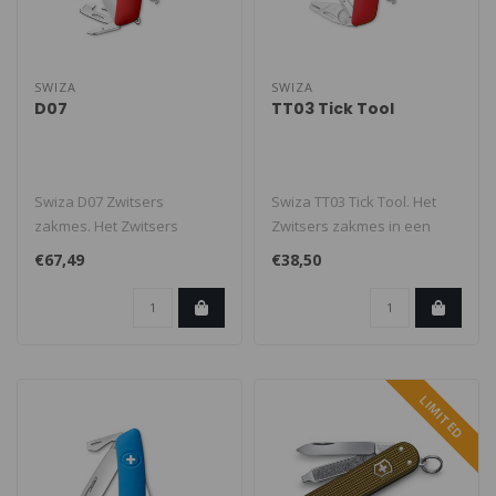
SWIZA
SWIZA
D07
TT03 Tick Tool
Swiza D07 Zwitsers
Swiza TT03 Tick Tool. Het
zakmes. Het Zwitsers
Zwitsers zakmes in een
zakmes in een revolutionair
revolutionair nieuw design.
€67,49
€38,50
nieuw desig..
TT..
LIMITED