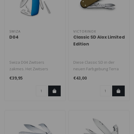
SWIZA
VICTORINOX
D04
Classic SD Alox Limited
Edition
Swiza D04 Zwitsers
Diese Classic SD in der
zakmes. Het Zwitsers
neuen Farbgebung Terra
zakmes in een revolutionair
Brown verfügt über 5
€39,95
€43,00
nieuw desig..
intelligen..