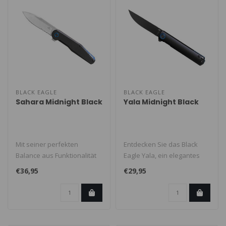
BLACK EAGLE
BLACK EAGLE
Sahara Midnight Black
Yala Midnight Black
Mit seiner perfekten
Entdecken Sie das Black
Balance aus Funktionalität
Eagle Yala, ein elegantes
und Design ist es der ideale
Taschenmesser, das
€36,95
€29,95
Be..
Diskretion ..