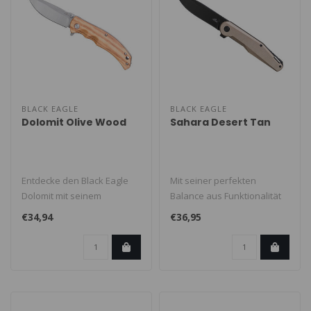
BLACK EAGLE
BLACK EAGLE
Dolomit Olive Wood
Sahara Desert Tan
Entdecke den Black Eagle
Mit seiner perfekten
Dolomit mit seinem
Balance aus Funktionalität
eleganten Olivenholzgriff -
und Design ist es der ideale
€34,94
€36,95
ein raff..
Be..