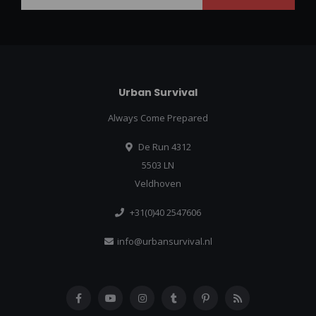
Urban Survival
Always Come Prepared
De Run 4312
5503 LN
Veldhoven
+31(0)40 2547606
info@urbansurvival.nl