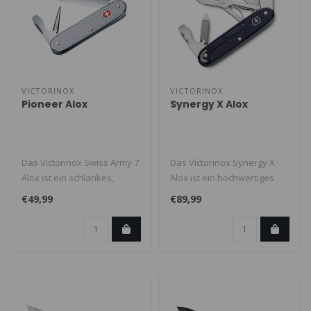
VICTORINOX
VICTORINOX
Pioneer Alox
Synergy X Alox
Das Victorinox Swiss Army 7
Das Victorinox Synergy X
Alox ist ein schlankes,
Alox ist ein hochwertiges
besonders
Schweizer Taschenmesser
€49,99
€89,99
widerstandsfähige..
mit w..