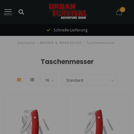
0
MENU
Schnelle Lieferung
Startseite
/
MESSER & WERKZEUGE
/
Taschenmesser
Taschenmesser