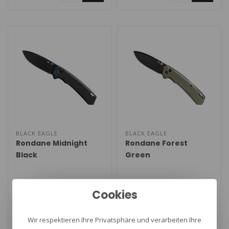
BLACK EAGLE
BLACK EAGLE
Rondane Midnight
Rondane Forest
Black
Green
Benannt nach dem rauen,
Benannt nach dem rauen,
Cookies
aber atemberaubend
aber atemberaubend
schönen Rondane-
schönen Rondane-
€36,95
€36,95
Wir respektieren Ihre Privatsphäre und verarbeiten Ihre
Nationalpark, ist di..
Nationalpark, ist di..