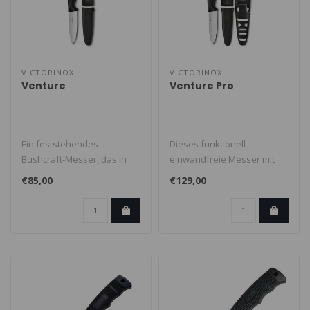
VICTORINOX
VICTORINOX
Venture
Venture Pro
Ein feststehendes
Dieses funktionell
Bushcraft-Messer, das in
einwandfreie Messer mit
einer eigenen
durchgehendem Erl ist mit
€85,00
€129,00
Abenteuerliga spielt. D..
einem Trage..