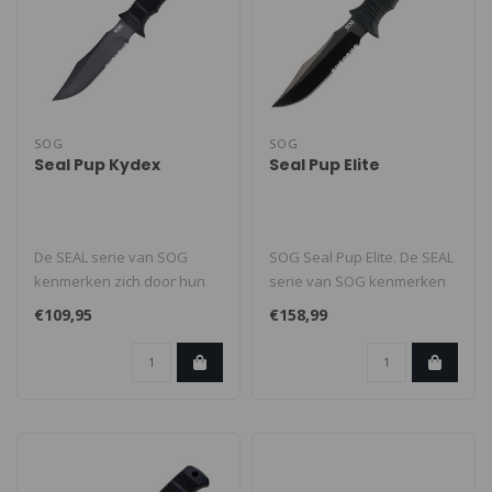
SOG
SOG
Seal Pup Kydex
Seal Pup Elite
De SEAL serie van SOG
SOG Seal Pup Elite. De SEAL
kenmerken zich door hun
serie van SOG kenmerken
kracht, de scherpte van het
zich door hun kracht, de
€109,95
€158,99
lemmet..
sch..