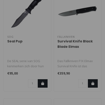
SOG
FÄLLKNIVEN
Seal Pup
Survival Knife Black
Blade Elmax
De SEAL serie van SOG
Das Fällkniven F1X Elmax
kenmerken zich door hun
Survival Knife ist das
kracht, de scherpte van het
offizielle
€95,00
€359,90
lemmet..
Überlebensmesser de..