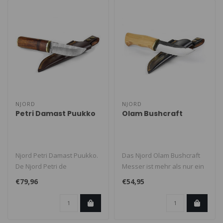
NJORD
NJORD
Petri Damast Puukko
Olam Bushcraft
Njord Petri Damast Puukko.
Das Njord Olam Bushcraft
De Njord Petri de
Messer ist mehr als nur ein
standvastige hoeder bij de
Werkzeug – es ist dein tr..
€79,96
€54,95
poort. G..