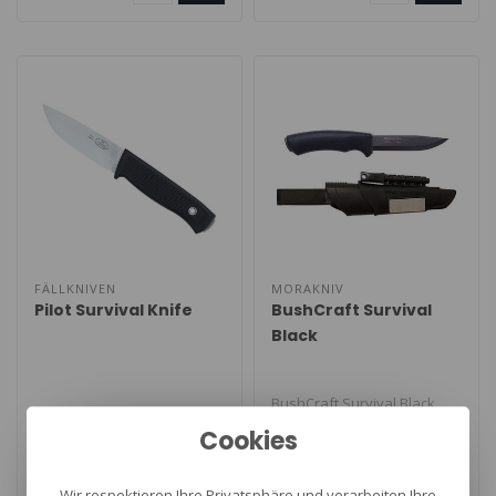
FÄLLKNIVEN
MORAKNIV
Pilot Survival Knife
BushCraft Survival
Black
..
BushCraft Survival Black.
Het vernieuwde Bushcraft
Cookies
mes van Mora. Dit
€189,90
€89,00
verbeterde ..
Wir respektieren Ihre Privatsphäre und verarbeiten Ihre