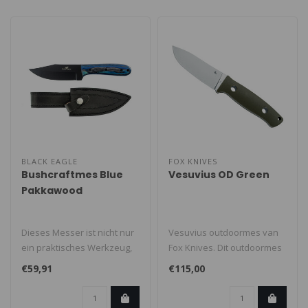
BLACK EAGLE
FOX KNIVES
Bushcraftmes Blue
Vesuvius OD Green
Pakkawood
Dieses Messer ist nicht nur
Vesuvius outdoormes van
ein praktisches Werkzeug,
Fox Knives. Dit outdoormes
sondern auch ein Ausdruck
is gemaakt van D2 roestvrij
€59,91
€115,00
..
s..