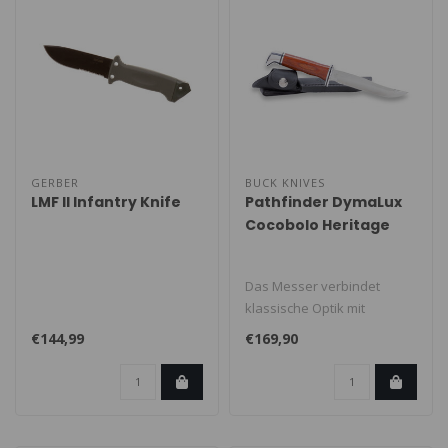
GERBER
BUCK KNIVES
LMF II Infantry Knife
Pathfinder DymaLux
Cocobolo Heritage
Das Messer verbindet
klassische Optik mit
handwerklicher
€144,99
€169,90
Verarbeitung und robust..