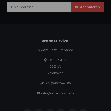
Abonnieren
Urban Survival
Always Come Prepared
De Run 4312
5503 LN
Veldhoven
+31(0)40 2547606
info@urbansurvival.nl