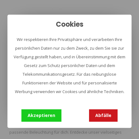
Cookies
Wir respektieren Ihre Privatsphäre und verarbeiten Ihre
persönlichen Daten nur zu dem Zweck, zu dem Sie sie zur
Verfügung gestellt haben, und in Übereinstimmung mit dem
Gesetz zum Schutz persönlicher Daten und dem
Zubehör
Telekommunikationsgesetz. Für das reibungslose
Funktionieren der Website und für personalisierte
Taschenlampen
Werbung verwenden wir Cookies und ähnliche Techniken.
Taschenlampen
sind unverzichtbare Begleiter für alle
Lebenslagen. Ob du eine leistungsstarke LED-Taschenlampe
für deine nächste Outdoor-Tour suchst oder eine kompakte
Akzeptieren
Abfälle
Stirnlampe für Heimwerkerarbeiten benötigst - wir haben die
passende Beleuchtung für dich. Entdecke unser vielseitiges