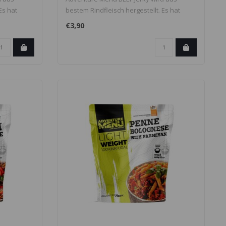
Es hat
bestem Rindfleisch hergestellt. Es hat
einen ..
€3,90