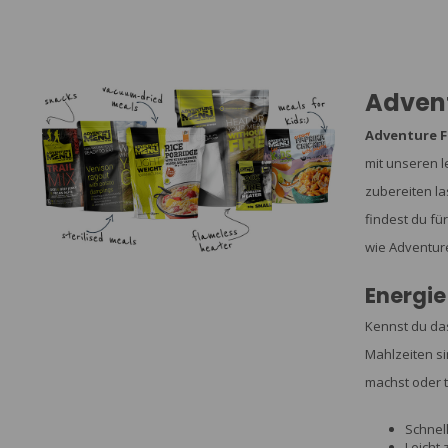
Adven
Adventure 
mit unseren l
zubereiten la
findest du fü
wie Adventur
Energie
Kennst du das
Mahlzeiten si
machst oder t
Schnel
Leicht 