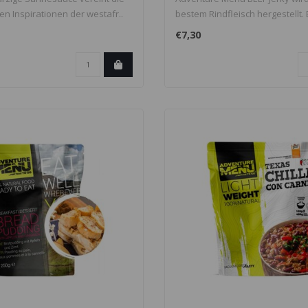
en Inspirationen der westafr..
bestem Rindfleisch hergestellt. 
einen ..
€7,30