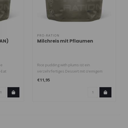
PRO-RATION
GAN)
Milchreis mit Pflaumen
ne
Rice pudding with plums ist ein
-Eat
verzehrfertiges Dessert mit cremigem
Milchreis u..
€11,95