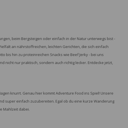
ngen, beim Bergsteigen oder einfach in der Natur unterwegs bist -
elfalt an nährstoffreichen, leichten Gerichten, die sich einfach
o bis hin zu proteinreichen Snacks wie Beef Jerky - bei uns
 nicht nur praktisch, sondern auch richtig lecker. Entdecke jetzt,
 Magen knurrt. Genau hier kommt Adventure Food ins Spiel! Unsere
t und super einfach zuzubereiten. Egal ob du eine kurze Wanderung
e Mahlzeit dabei.