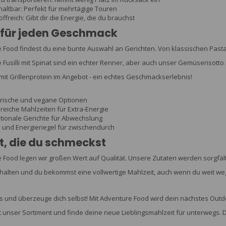
haltbar: Perfekt für mehrtägige Touren
ffreich: Gibt dir die Energie, die du brauchst
t für jeden Geschmack
 Food findest du eine bunte Auswahl an Gerichten. Von klassischen Pasta-G
 Fusilli mit Spinat sind ein echter Renner, aber auch unser Gemüserisotto 
it Grillenprotein im Angebot - ein echtes Geschmackserlebnis!
rische und vegane Optionen
reiche Mahlzeiten für Extra-Energie
ationale Gerichte für Abwechslung
 und Energieriegel für zwischendurch
t, die du schmeckst
 Food legen wir großen Wert auf Qualität. Unsere Zutaten werden sorgfäl
halten und du bekommst eine vollwertige Mahlzeit, auch wenn du weit we
s und überzeuge dich selbst! Mit Adventure Food wird dein nächstes Outdo
t unser Sortiment und finde deine neue Lieblingsmahlzeit für unterwegs