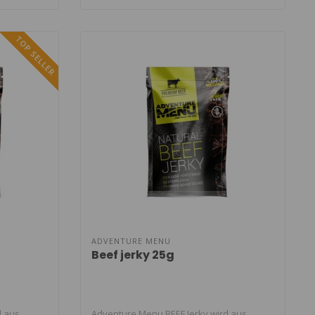
TOP SELLER
ADVENTURE MENU
Beef jerky 25g
d aus
Adventure Menu BEEF Jerky wird aus