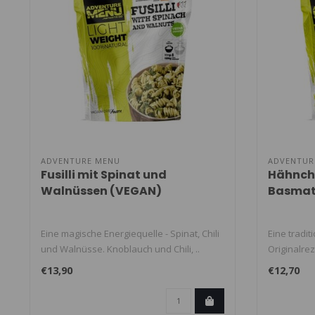
ADVENTURE MENU
ADVENTUR
Fusilli mit Spinat und
Hähnche
Walnüssen (VEGAN)
Basmati
Eine magische Energiequelle - Spinat, Chili
Eine tradit
und Walnüsse. Knoblauch und Chili, ..
Originalrez
€13,90
€12,70