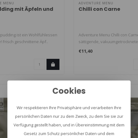
E MENU
ADVENTURE MENU
ding mit Äpfeln und
Chilli con Carne
tpudding ist ein Wohlfühlessen
Adventure Menu Chilli con Carne
! Frisch geschnittene Äpf..
sättigende, vakuumgetrocknete
Hauptmah..
€11,40
Cookies
Wir respektieren Ihre Privatsphäre und verarbeiten Ihre
persönlichen Daten nur zu dem Zweck, zu dem Sie sie zur
Verfügung gestellt haben, und in Übereinstimmung mit dem
Gesetz zum Schutz persönlicher Daten und dem