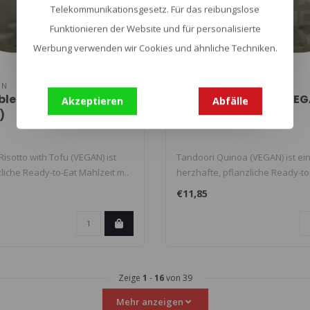
Telekommunikationsgesetz. Für das reibungslose
Funktionieren der Website und für personalisierte
Werbung verwenden wir Cookies und ähnliche Techniken.
ON
PRO-RATION
le risotto mit Tofu
Tandoori Quinoa (VE
Akzeptieren
Abfälle
)
isotto with Tofu (VEGAN) ist
Tandoori Quinoa (VEGAN) ist ei
liche Ready-to-Eat Mahlzeit m..
herzhafte, pflanzliche Ready-to
Mahlzeit mi..
€11,85
Zeige
1
-
16
von 39
Mehr anzeigen