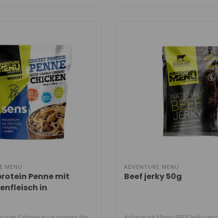
E MENU
ADVENTURE MENU
protein Penne mit
Beef jerky 50g
nfleisch in
schem" Sahnesauce
ürzige Sahnesauce vereint die
Adventure Menu BEEF Jerky wir