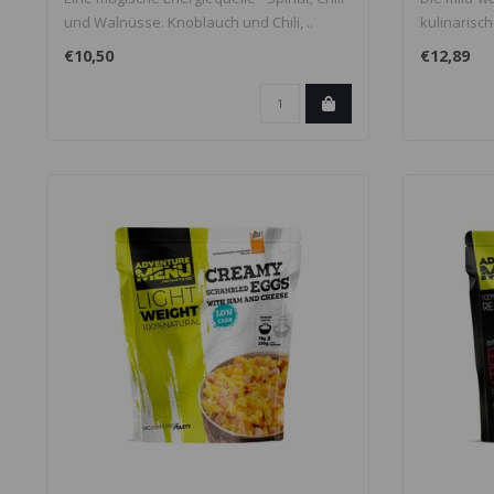
und Walnüsse. Knoblauch und Chili, ..
kulinarisch
€10,50
€12,89