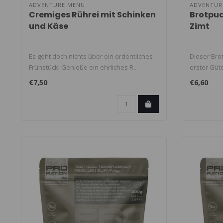
ADVENTURE MENU
ADVENTUR
Cremiges Rührei mit Schinken
Brotpud
und Käse
Zimt
Es geht doch nichts über ein ordentliches
Dieser Bro
Frühstück! Genieße ein ehrliches R..
erster Güte
€7,50
€6,60