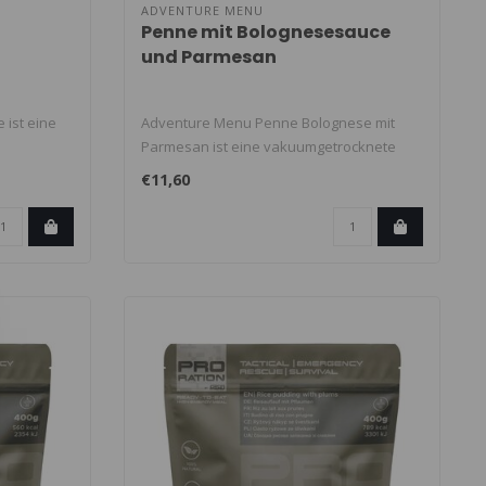
ADVENTURE MENU
Penne mit Bolognesesauce
und Parmesan
 ist eine
Adventure Menu Penne Bolognese mit
Parmesan ist eine vakuumgetrocknete
Outdoor-M..
€11,60