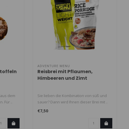
ADVENTURE MENU
toffeln
Reisbrei mit Pflaumen,
Himbeeren und Zimt
h aus dem
Sie lieben die Kombination von süß und
. Für ..
sauer? Dann wird Ihnen dieser Brei mit ..
€7,50