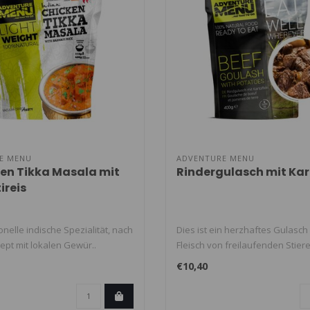
E MENU
ADVENTURE MENU
n Tikka Masala mit
Rindergulasch mit Kar
reis
ionelle indische Spezialität, nach
Dies ist ein herzhaftes Gulasc
ept mit lokalen Gewür..
Fleisch von freilaufenden Stieren
€10,40