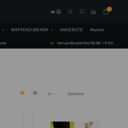
0
DE
WAFFENZUBEHÖR
ANGEBOTE
Marken
vice
Versandkostenfrei NL/BE > €150