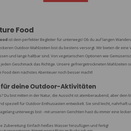
ture Food
Food
ist dein perfekter Begleiter für unterwegs! Ob du auf langen Wanderu
eckeren Outdoor-Mahlzeiten bist du bestens versorgt. Wir bieten dir eine Vi
ssen und lange haltbar sind. Von vegetarischen Optionen wie Gemüserisott
r jeden Geschmack das Richtige. Unsere gefriergetrockneten Mahlzeiten sind
e Food dein nächstes Abenteuer noch besser macht!
 für deine Outdoor-Aktivitäten
? Du bist mitten in der Natur, die Aussicht ist atemberaubend, aber dein
nd speziell für Outdoor-Enthusiasten entwickelt. Sie sind leicht, nahrhaf
agelang unterwegs bist - mit unseren Gerichten hast du immer eine lecker
le Zubereitung: Einfach heißes Wasser hinzufügen und fertig!
zu transportieren: Nimmt wenig Platz im Rucksack ein