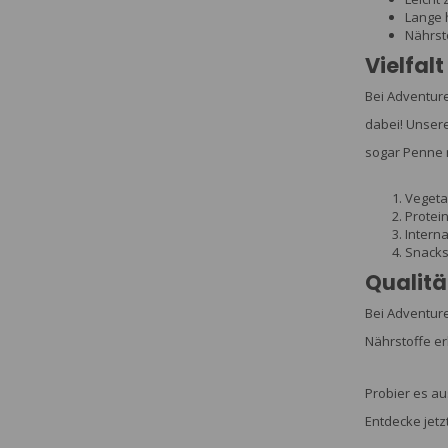
Lange 
Nährsto
Vielfal
Bei Adventure
dabei! Unsere
sogar Penne m
Vegeta
Protein
Intern
Snacks
Qualitä
Bei Adventure
Nährstoffe er
Probier es au
Entdecke jetz