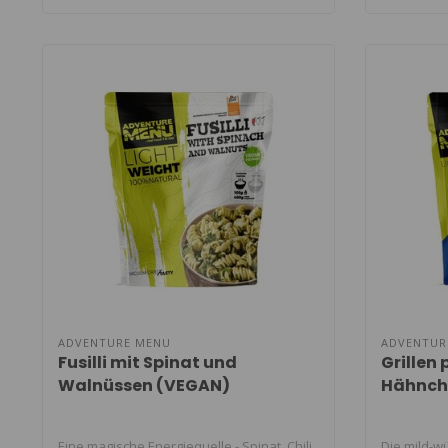
ADVENTURE MENU
ADVENTUR
Fusilli mit Spinat und
Grillen 
Walnüssen (VEGAN)
Hähnche
"kreoli
Eine magische Energiequelle - Spinat, Chili
Die mild-w