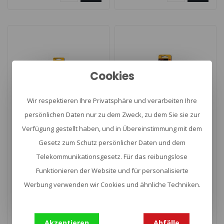
Cookies
Wir respektieren Ihre Privatsphäre und verarbeiten Ihre
persönlichen Daten nur zu dem Zweck, zu dem Sie sie zur
Verfügung gestellt haben, und in Übereinstimmung mit dem
CR2016 Kodak
CR2025 Kodak
Gesetz zum Schutz persönlicher Daten und dem
Telekommunikationsgesetz. Für das reibungslose
Funktionieren der Website und für personalisierte
CR2016 Kodak is een lithium
CR2025 Kodak is een lithium
Werbung verwenden wir Cookies und ähnliche Techniken.
batterij van 3 Volt. Deze
batterij van 3 Volt. Deze
batterij kan toegepast wor..
batterij kan toegepast wor..
€3,90
€3,90
Akzeptieren
Abfälle