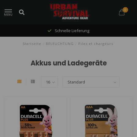
0
MENU
Schnelle Lieferung
Startseite
/
BELEUCHTUNG
/
Piles et chargeurs
Akkus und Ladegeräte