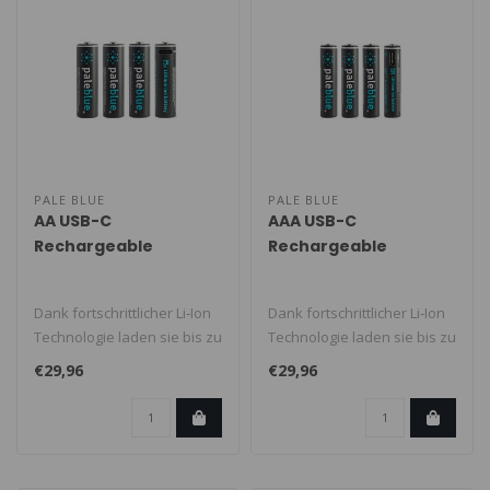
PALE BLUE
PALE BLUE
AA USB-C
AAA USB-C
Rechargeable
Rechargeable
Dank fortschrittlicher Li‑Ion
Dank fortschrittlicher Li‑Ion
Technologie laden sie bis zu
Technologie laden sie bis zu
5x schneller als he..
5x schneller als he..
€29,96
€29,96