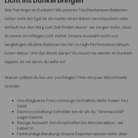
Licht ins Dunkel bringen
Wer hat Angst im Dunkeln? Mit unseren Taschenlampen-Batterien
sicher nicht du! Egal ob du nachts einen Bären verscheuchen oder
einfach nur den Weg zum Zelt finden musst - wir sorgen dafür, dass
du immer im richtigen Licht stehst. Unsere Auswahl reicht von
langlebigen Alkaline-Batterien bis hin zu High-Performance Lithium-
Ionen-Akkus. Und das Beste daran? Du musst nie wieder im Dunkeln
tappen, es sei denn, du willst es!
Warum solltest du bei uns zuschlagen? Hier ein paar blitzschnelle
Gründe:
Unschlagbares Preis-Leistungs-Verhältnis: Mehr Power fürs
Geld!
Expresszustellung: Schneller bei dir als du "Stromausfall"
sagen kannst.
Riesige Auswahl: Von Knopfzellen bis Monsterakkus - wir
haben's!
Fachkundige Beratung: Unsere Experten wissen mehr über