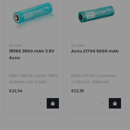
OLIGHT
OLIGHT
18650 3500 mAh 3.6V
Accu 21700 5000 mAh
Accu
ORB3-186C35 Custom 18650
(ORB-217C50) Customized
3500mAh 3.6V 12.6Wh
21700 3.6V - 5000 mAh
wiederaufladbare Li-Ion
€22,94
€32,95
Batterie, s..