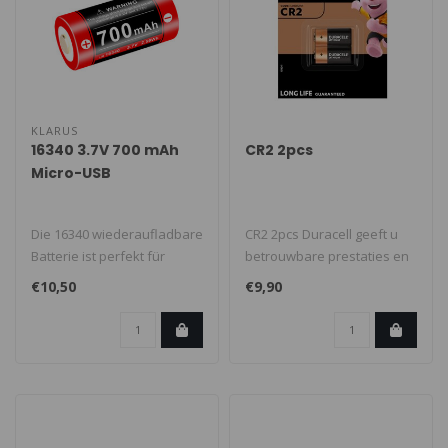
KLARUS
16340 3.7V 700 mAh
CR2 2pcs
Micro-USB
Die 16340 wiederaufladbare
CR2 2pcs Duracell geeft u
Batterie ist perfekt für
betrouwbare prestaties en
Taschenlampen, Elektronik
duurzame energie in een
€10,50
€9,90
u..
bree..