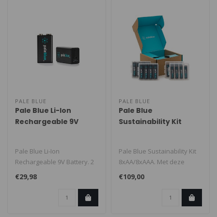
PALE BLUE
PALE BLUE
Pale Blue Li-Ion
Pale Blue
Rechargeable 9V
Sustainability Kit
Battery
8xAA/8xAAA
Pale Blue Li-Ion
Pale Blue Sustainability Kit
Rechargeable 9V Battery. 2
8xAA/8xAAA. Met deze
pak 9V met 2x1 charging
geavanceerde oplaadbare
€29,98
€109,00
cable..
lithiu..