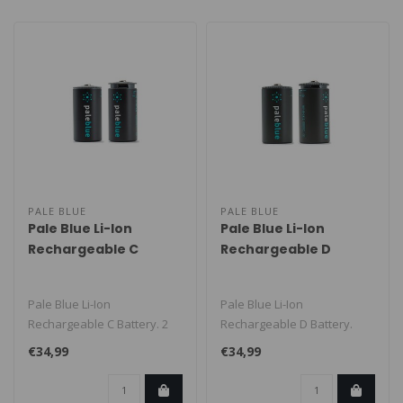
PALE BLUE
PALE BLUE
Pale Blue Li-Ion
Pale Blue Li-Ion
Rechargeable C
Rechargeable D
Battery
Battery
Pale Blue Li-Ion
Pale Blue Li-Ion
Rechargeable C Battery. 2
Rechargeable D Battery.
pak van C Cell with 2x1
Met de geavanceerde
€34,99
€34,99
charging cabl..
oplaadbare lithium ..