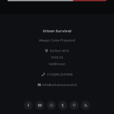
Urban Survival
Always Come Prepared
De Run 4312
5503 LN
Veldhoven
+31(0)40 2547606
info@urbansurvival.nl