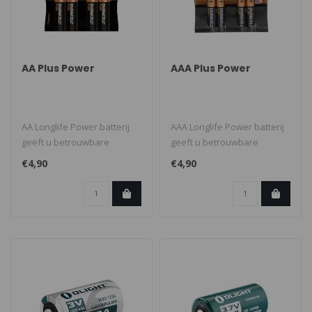
AA Plus Power
AAA Plus Power
AA Longlife Power batterij
AAA Longlife Power batterij
geeft u betrouwbare
geeft u betrouwbare
prestaties en duurzame
prestaties en duurzame
€4,90
€4,90
energie in..
energie i..