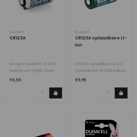
OLIGHT
OLIGHT
CR123A
CR123A oplaadbare Li-
Ion
Hoogste kwaliteit CR123A
CR123A oplaadbare Li-Ion.
batterij van Olight. Deze
Oplaadbare CR123A batterij
batterij is zeer geschikt vo..
3.7 Volt 650mAh 2,4 Wh. Ste..
€3,50
€9,95