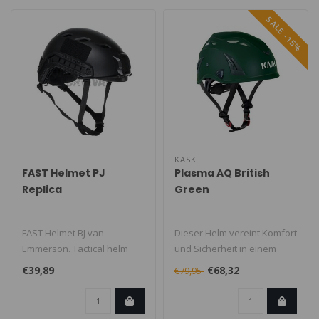
SALE -15%
KASK
FAST Helmet PJ
Plasma AQ British
Replica
Green
FAST Helmet BJ van
Dieser Helm vereint Komfort
Emmerson. Tactical helm
und Sicherheit in einem
voor trainingen en airsoft.
stilvollen Design. Mit einem..
€39,89
€68,32
€79,95
Deze FAST..