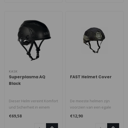
KASK
Superplasma AQ
FAST Helmet Cover
Black
Dieser Helm vereint Komfort
De meeste helmen zijn
und Sicherheit in einem
voorzien van een egale
stilvollen Design. Mit einem..
kleur en door middel van
€69,58
€12,90
het plaats..