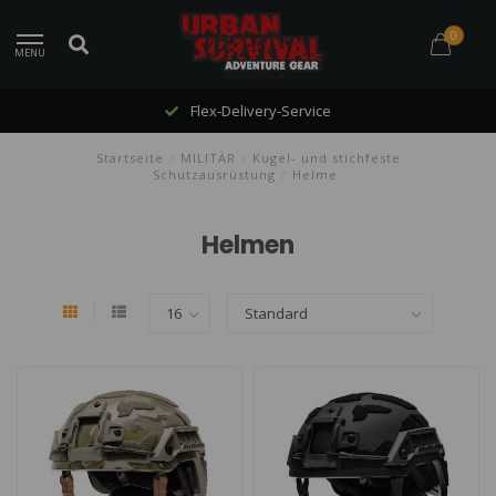
0
MENU
Flex-Delivery-Service
Startseite
/
MILITÄR
/
Kugel- und stichfeste
Schutzausrüstung
/
Helme
Helmen