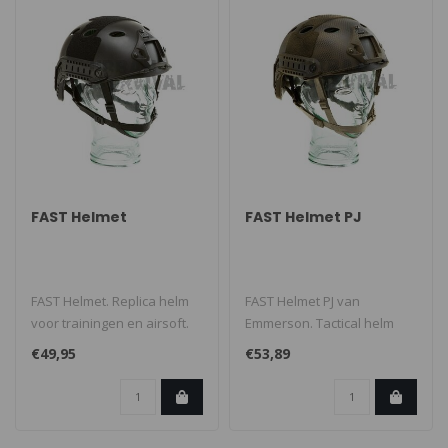
FAST Helmet
FAST Helmet PJ
FAST Helmet. Replica helm
FAST Helmet PJ van
voor trainingen en airsoft.
Emmerson. Tactical helm
Intern verstelbaar, kinban..
voor trainingen en airsoft.
€49,95
€53,89
Deze FAST..