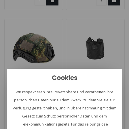
Cookies
UTAC
Invader Gear Mod 2
Helmet Bag
FAST Helmet Cover
Wir respektieren Ihre Privatsphäre und verarbeiten Ihre
persönlichen Daten nur zu dem Zweck, zu dem Sie sie zur
Verfügung gestellt haben, und in Übereinstimmung mit dem
Invader Gear Md 2 Fast
Helmet Bag van UTAC
Helmet Cover ist ein
geschikt voor alle soorten
Gesetz zum Schutz persönlicher Daten und dem
Helmüberzug, der nur über
helmen – inclusief helmen
€17,90
€29,95
Telekommunikationsgesetz. Für das reibungslose
die FAST..
met b..