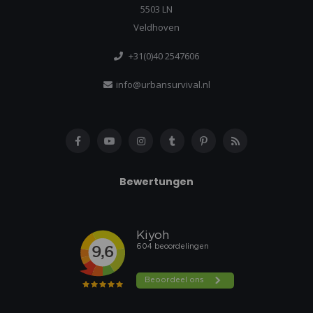
5503 LN
Veldhoven
+31(0)40 2547606
info@urbansurvival.nl
Bewertungen