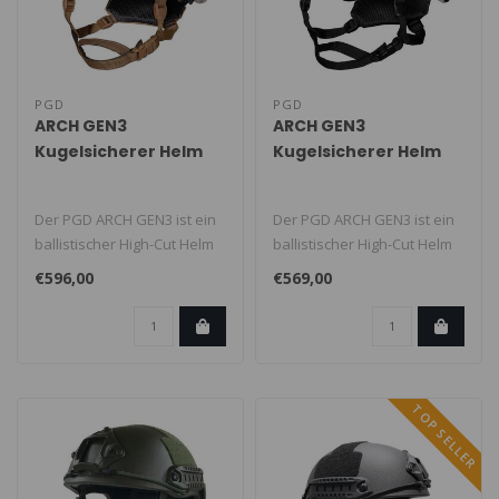
PGD
PGD
ARCH GEN3
ARCH GEN3
Kugelsicherer Helm
Kugelsicherer Helm
Multicam
Der PGD ARCH GEN3 ist ein
Der PGD ARCH GEN3 ist ein
ballistischer High-Cut Helm
ballistischer High-Cut Helm
für anspruchsvolle Einsä..
für anspruchsvolle Einsä..
€596,00
€569,00
TOP SELLER