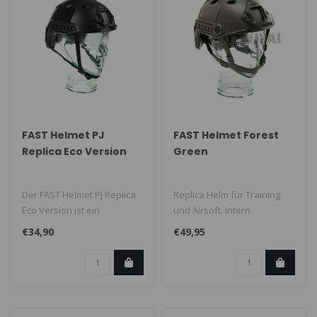
FAST Helmet PJ
FAST Helmet Forest
Replica Eco Version
Green
Der FAST Helmet PJ Replica
Replica Helm für Training
Eco Version ist ein
und Airsoft. Intern
taktischer Helm für Airsoft
verstellbar, Kinnriemen,
€34,90
€49,95
und ..
Schiene ..