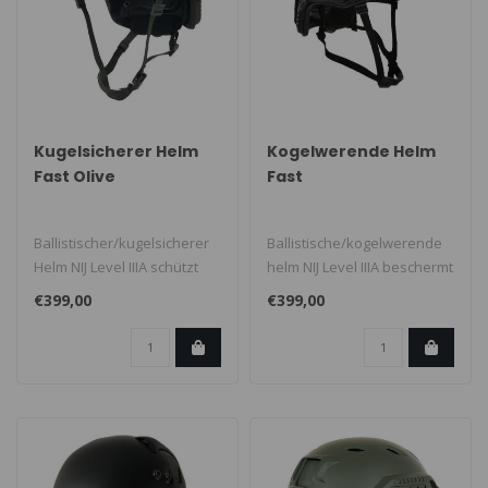
Kugelsicherer Helm
Kogelwerende Helm
Fast Olive
Fast
Ballistischer/kugelsicherer
Ballistische/kogelwerende
Helm NIJ Level IIIA schützt
helm NIJ Level IIIA beschermt
vor 9mm und 0,44 Magnum..
tegen 9mm & 0.44 magnum...
€399,00
€399,00