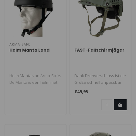
ARMA-SAFE
Helm Manta Land
FAST-Fallschirmjäger
Helm Manta van Arma-Safe.
Dank Drehverschluss ist die
De Manta is een helm met
Größe schnell anpassbar.
zeer hoge bescherming en
Klett-Innenpolster sowie ..
€49,95
comf..