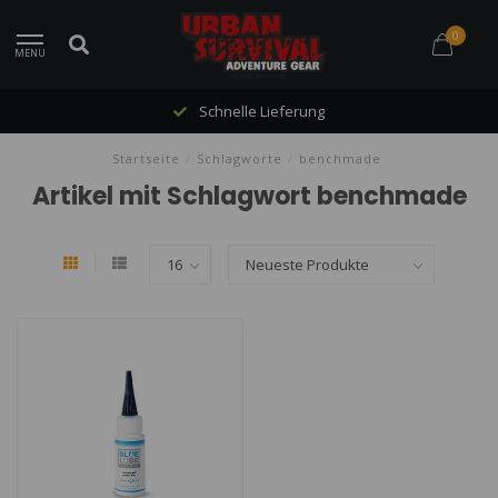
0
MENU
Schnelle Lieferung
Startseite
/
Schlagworte
/
benchmade
Artikel mit Schlagwort benchmade