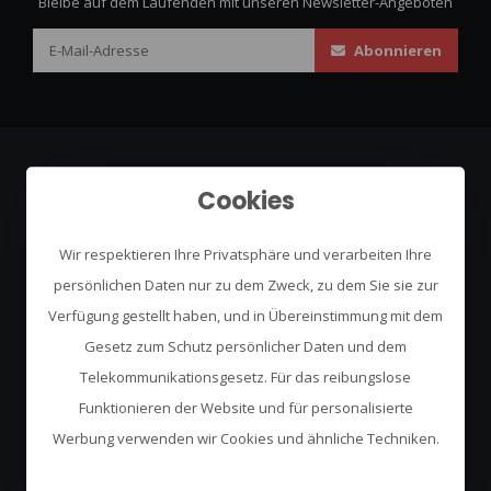
Bleibe auf dem Laufenden mit unseren Newsletter-Angeboten
Abonnieren
Cookies
Urban Survival
Always Come Prepared
Wir respektieren Ihre Privatsphäre und verarbeiten Ihre
persönlichen Daten nur zu dem Zweck, zu dem Sie sie zur
De Run 4312
5503 LN
Verfügung gestellt haben, und in Übereinstimmung mit dem
Veldhoven
Gesetz zum Schutz persönlicher Daten und dem
Telekommunikationsgesetz. Für das reibungslose
+31(0)40 2547606
Funktionieren der Website und für personalisierte
info@urbansurvival.nl
Werbung verwenden wir Cookies und ähnliche Techniken.