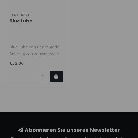
BENCHMADE
Blue Lube
Blue Lube van Benchmade.
Smering van vouwmessen
Beschermt ook tegen
€32,96
corrosie...
Abonnieren Sie unseren Newsletter