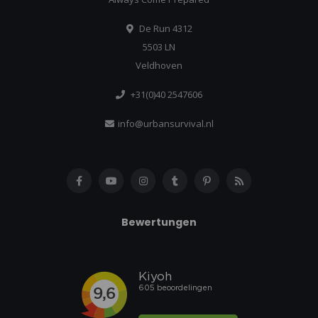
De Run 4312
5503 LN
Veldhoven
+31(0)40 2547606
info@urbansurvival.nl
Bewertungen