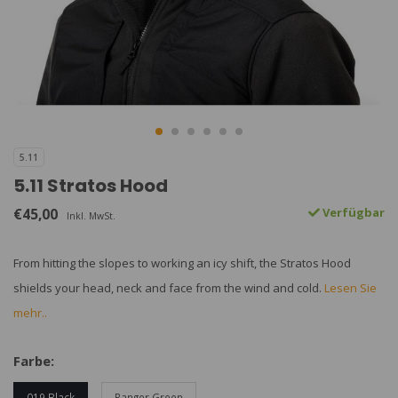
5.11
5.11 Stratos Hood
€45,00
Verfügbar
Inkl. MwSt.
From hitting the slopes to working an icy shift, the Stratos Hood
shields your head, neck and face from the wind and cold.
Lesen Sie
mehr..
Farbe:
019 Black
Ranger Green