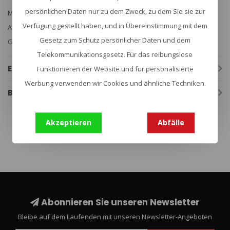
persönlichen Daten nur zu dem Zweck, zu dem Sie sie zur
Material: 420 rostfreier Stahl
Verfügung gestellt haben, und in Übereinstimmung mit dem
Abmessungen: 4,75 Zoll breit x 1,2 Zoll hoch
Gesetz zum Schutz persönlicher Daten und dem
Gewicht: 2,4 Unzen
Telekommunikationsgesetz. Für das reibungslose
Eigenschaften
Funktionieren der Website und für personalisierte
Werbung verwenden wir Cookies und ähnliche Techniken.
Bewertungen
Akzeptieren
Abfälle
bushcraft
(133)
Abonnieren Sie unseren Newsletter
Bleibe auf dem Laufenden mit unseren Newsletter-Angeboten