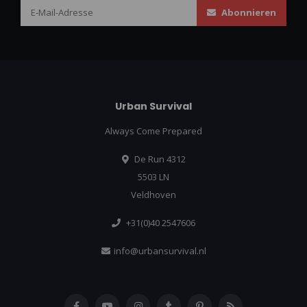
Abonnieren
Urban Survival
Always Come Prepared
De Run 4312
5503 LN
Veldhoven
+31(0)40 2547606
info@urbansurvival.nl