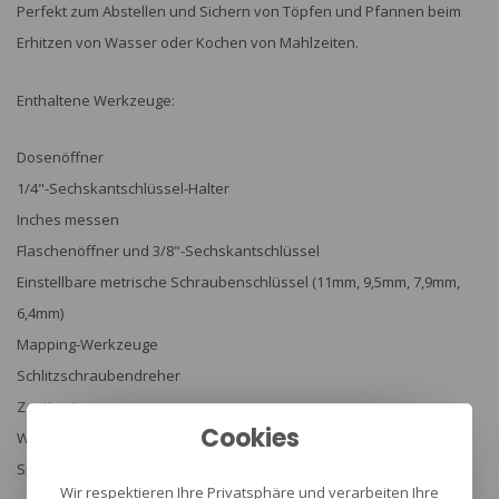
Perfekt zum Abstellen und Sichern von Töpfen und Pfannen beim
Erhitzen von Wasser oder Kochen von Mahlzeiten.
Enthaltene Werkzeuge:
Dosenöffner
1/4"-Sechskantschlüssel-Halter
Inches messen
Flaschenöffner und 3/8"-Sechskantschlüssel
Einstellbare metrische Schraubenschlüssel (11mm, 9,5mm, 7,9mm,
6,4mm)
Mapping-Werkzeuge
Schlitzschraubendreher
Zentimeter messen
Cookies
Winkelmesser
Spezifikationen:
Wir respektieren Ihre Privatsphäre und verarbeiten Ihre