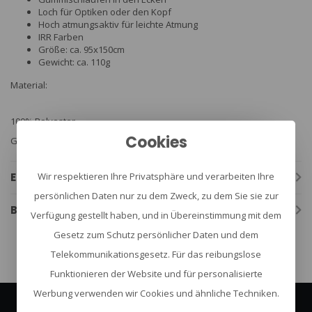
Loch für Optiken oder den Kopf
Hoch atmungsaktiv für leichte Atmung
IRR Farben
Größe: ca. 95x150cm
Gewicht: ca. 110g
Material:
100% Polyester
Cookies
Ghost ULTRA LIGHT (80g/m²)
Eigenschaften
Wir respektieren Ihre Privatsphäre und verarbeiten Ihre
persönlichen Daten nur zu dem Zweck, zu dem Sie sie zur
Bewertungen
Verfügung gestellt haben, und in Übereinstimmung mit dem
Gesetz zum Schutz persönlicher Daten und dem
Telekommunikationsgesetz. Für das reibungslose
Funktionieren der Website und für personalisierte
Werbung verwenden wir Cookies und ähnliche Techniken.