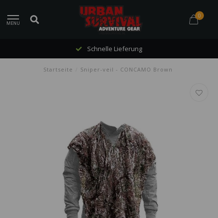
0
MENU
Schnelle Lieferung
Startseite
/
Sniper-veil - CONCAMO Brown