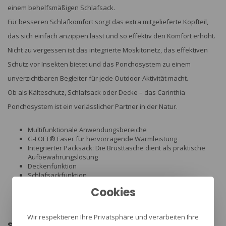
einem behelfsmäßigen Schlafsack.
Für besseren Schlafkomfort sorgt das extra mitgelieferte Kopfteil,
das sich einfach anzippen lässt und so effektiv den Komfort erhöht.
Nicht zu vergessen ist das integrierte Moskitonetz, das effektiven
Schutz vor Insekten bietet und das Ponchosystem zu einem
unverzichtbaren Begleiter für jede Outdoor-Aktivität macht.
Ob als Kälteschutz, Schlafsack oder Decke – das Carinthia
Ponchosystem ist ein verlässlicher Partner in der Natur.
Multifunktionale Anwendungsbereiche
G-LOFT® Faser für hervorragende Wärmleistung
Integrierter Packsack: Die Brusttasche dient als praktische
Aufbewahrungslösung
Deckenfunktion
Schlafsackfunktion
Externes Kopfteil (einzippbar) mit integriertem Moskitonetz
Cookies
Vielseitige Anwendungen (Isolierter Poncho, Behelfsmäßiger
Schlafsack, Decke)
Isolation
: G-LOFT® 60g ,100% Polyester
Wir respektieren Ihre Privatsphäre und verarbeiten Ihre
Specs: