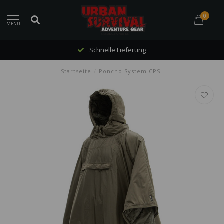
0
MENU
Schnelle Lieferung
Startseite
/
Poncho System CPS