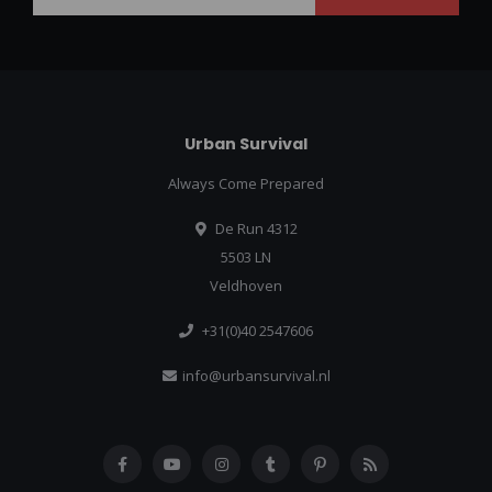
Urban Survival
Always Come Prepared
De Run 4312
5503 LN
Veldhoven
+31(0)40 2547606
info@urbansurvival.nl