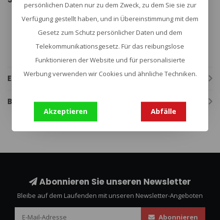
persönlichen Daten nur zu dem Zweck, zu dem Sie sie zur
Außenstoff
: 100% Polyamid
Verfügung gestellt haben, und in Übereinstimmung mit dem
Innenstoff
: 100% Polyamid
Gewicht oliv (g):
1.250
Gesetz zum Schutz persönlicher Daten und dem
Gewicht Multicam (g):
1.450
Telekommunikationsgesetz. Für das reibungslose
Größe
: Unisize
Farbe
: Oliv
Funktionieren der Website und für personalisierte
Werbung verwenden wir Cookies und ähnliche Techniken.
Eigenschaften
Bewertungen
Akzeptieren
Abfälle
Abonnieren Sie unseren Newsletter
Bleibe auf dem Laufenden mit unseren Newsletter-Angeboten
Abonnieren