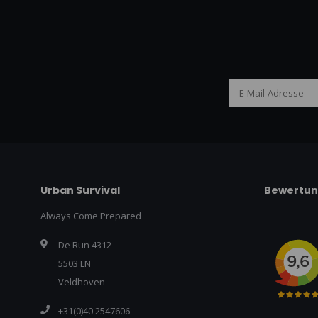
Urban Survival
Bewertu
Always Come Prepared
De Run 4312
5503 LN
Veldhoven
+31(0)40 2547606