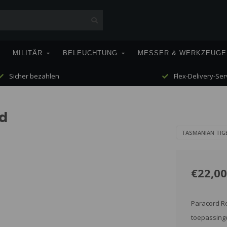
MILITÄR
BELEUCHTUNG
MESSER & WERKZEUGE
Sicher bezahlen
Flex-Delivery-Ser
d
TASMANIAN TIG
€22,00
Paracord Re
toepassingen