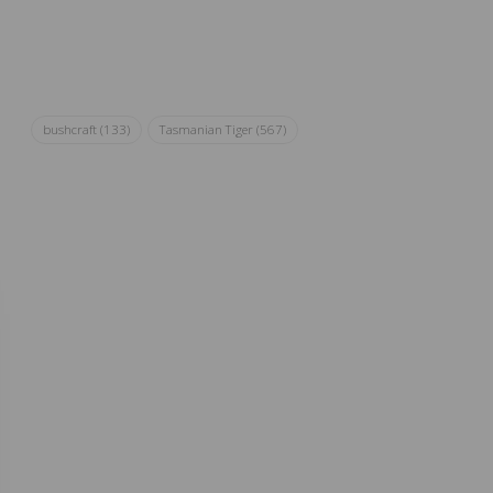
bushcraft
(133)
Tasmanian Tiger
(567)