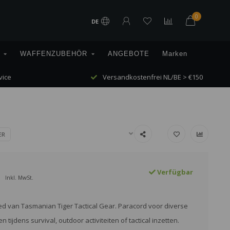
0
DE
WAFFENZUBEHÖR
ANGEBOTE
Marken
vice
Versandkostenfrei NL/BE > €150
ER
Verfügbar
Inkl. MwSt.
d van Tasmanian Tiger Tactical Gear. Paracord voor diverse
 tijdens survival, outdoor activiteiten of tactical inzetten.