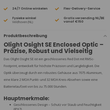
24/7 Online winkelen
Flex-Delivery-Service
Fysieke winkel
Gratis verzending NL/BE
vanaf €150
Veldhoven (NL)
Produktbeschreibung
Olight Osight SE Enclosed Optic –
Präzise, Robust und Vielseitig
Das Olight Osight SE ist ein geschlossenes Red Dot mit RMSc-
Footprint, entwickelt für höchste Präzision und Langlebigkeit. Die
Optik überzeugt durch ein robustes Gehäuse aus 7075 Aluminium,
eine klare 2 MOA Punkt- und 32 MOA Kreis-Absehen sowie eine
Batterielaufzeit von bis zu 75.000 Stunden.
Hauptmerkmale:
Geschlossenes Design – Schutz vor Staub und Feuchtigkeit
(IPX7)