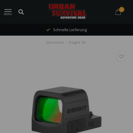
0
MENU
Schnelle Lieferung
Startseite
/
Osight SE