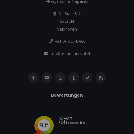
Always Come Prepared
De Run 4312
5503 LN
Veldhoven
+31(0)40 2547606
info@urbansurvival.nl
Bewertungen