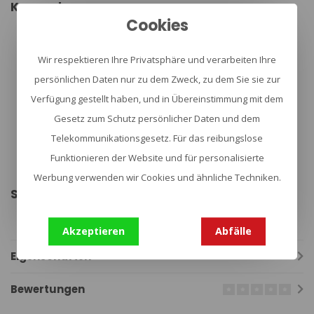
Kenmerken:
Cookies
Anatomische snit
Luspaneel op mouwen en borst voor personalisatie
Grote zakken met rits op de borst
Wir respektieren Ihre Privatsphäre und verarbeiten Ihre
Op bicepshoogte geplaatste zakken met rits
Opstaande kraag
persönlichen Daten nur zu dem Zweck, zu dem Sie sie zur
Ranglabel op borst
Verstelbare manchetten met haakjes en lussen
Verfügung gestellt haben, und in Übereinstimmung mit dem
Knie verstevigingen met plaats voor zachte pads (Low Profile
Gesetz zum Schutz persönlicher Daten und dem
Protective Pads®)
Mesh in oksels
Telekommunikationsgesetz. Für das reibungslose
VersaStretch® panelen aan de zijkanten voor extra
Funktionieren der Website und für personalisierte
bewegingsvrijheid
YKK® ritsen
Werbung verwenden wir Cookies und ähnliche Techniken.
Specificaties:
Merk:Helikontex
Materiaal 52% Nylon, 48% Katoen
Akzeptieren
Abfälle
Eigenschaften
Bewertungen