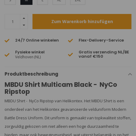
Zum Warenkorb hinzufügen
24/7 Online winkelen
Flex-Delivery-Service
Fysieke winkel
Gratis verzending NL/BE
vanaf €150
Veldhoven (NL)
Produktbeschreibung
MBDU Shirt Multicam Black - NyCo
Ripstop
MBDU Shirt - NyCo Ripstop van Helikontex. Het MBDU Shirt is een
onderdeel van het Helikontex geavanceerde velduniform Modern
Battle Dress Uniform. Dit uniform is gemaakt van topkwaliteit stoffen,
zorgvuldig gekozen om niet alleen een hoge duurzaamheid te
bieden, maar ook bewegingsvrijheid, wat uiterst belangrijk is op het