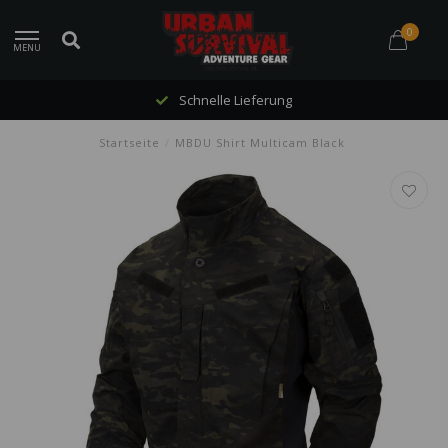
0
MENU
Schnelle Lieferung
Startseite
/
MBDU Shirt Multicam Black