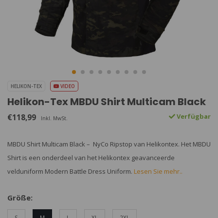
HELIKON-TEX
VIDEO
Helikon-Tex MBDU Shirt Multicam Black
€118,99
Verfügbar
Inkl. MwSt.
MBDU Shirt Multicam Black – NyCo Ripstop van Helikontex. Het MBDU
Shirt is een onderdeel van het Helikontex geavanceerde
velduniform Modern Battle Dress Uniform.
Lesen Sie mehr..
Größe:
S
M
L
XL
2XL