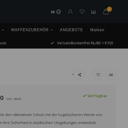
0
DE
WAFFENZUBEHÖR
ANGEBOTE
Marken
vice
Versandkostenfrei NL/BE > €150
00
Verfügbar
Inkl. MwSt.
ie den ultimativen Schutz mit der kugelsicheren Weste von
ür Ihre Sicherheit in städtischen Umgebungen entwickelt