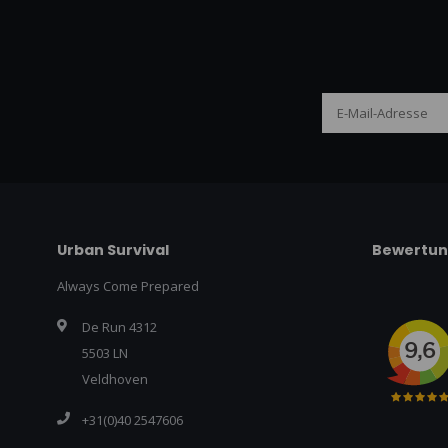
Urban Survival
Bewertu
Always Come Prepared
De Run 4312
5503 LN
Veldhoven
+31(0)40 2547606