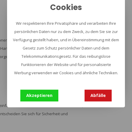
Cookies
Wir respektieren Ihre Privatsphäre und verarbeiten Ihre
persönlichen Daten nur zu dem Zweck, zu dem Sie sie zur
Verfügung gestellt haben, und in Übereinstimmung mit dem
nen entwickelt und bietet Schutz gemäß NIJ-STD-
Gesetz zum Schutz persönlicher Daten und dem
 Handfeuerwaffen resistent ist, so dass Sie mit
Telekommunikationsgesetz. Für das reibungslose
 sorgen dafür, dass die Weste unabhängig von Ihrem
Funktionieren der Website und für personalisierte
Werbung verwenden wir Cookies und ähnliche Techniken.
Akzeptieren
Abfälle
 einfach nur in der Stadt sicherer fühlen wollen, die
ntscheiden Sie sich für Sicherheit und