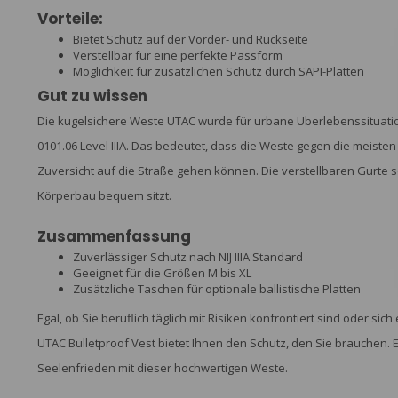
Vorteile:
Bietet Schutz auf der Vorder- und Rückseite
Verstellbar für eine perfekte Passform
Möglichkeit für zusätzlichen Schutz durch SAPI-Platten
Gut zu wissen
Die kugelsichere Weste UTAC wurde für urbane Überlebenssituatio
0101.06 Level IIIA. Das bedeutet, dass die Weste gegen die meisten
Zuversicht auf die Straße gehen können. Die verstellbaren Gurte
Körperbau bequem sitzt.
Zusammenfassung
Zuverlässiger Schutz nach NIJ IIIA Standard
Geeignet für die Größen M bis XL
Zusätzliche Taschen für optionale ballistische Platten
Egal, ob Sie beruflich täglich mit Risiken konfrontiert sind oder sich
UTAC Bulletproof Vest bietet Ihnen den Schutz, den Sie brauchen. E
Seelenfrieden mit dieser hochwertigen Weste.