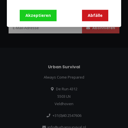
Abonnieren Sie unseren Newsletter
Bleibe auf dem Laufenden mit unseren Newsletter-Angeboten
Akzeptieren
Abfälle
Abonnieren
Urban Survival
Always Come Prepared
De Run 4312
5503 LN
Veldhoven
+31(0)40 2547606
info@urbansurvival.nl