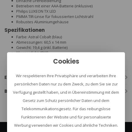
Einfache Drehbedienung
Betrieben mit einer AAA-Batterie (inklusive)
Philips LUXEON TX LED
PMMA TIR-Linse für fokussierten Lichtstrahl
Robustes Aluminiumgehäuse
Spezifikationen
Farbe: Astral Cobalt (blau)
Abmessungen: 60,5 x 14 mm
Gewicht: 19,4 g (inkl. Batterie)
Wasserdicht: IPX8
Stoßfest: 1,5 Meter
Cookies
Laufzeit: bis zu 70 Minuten
Wir respektieren Ihre Privatsphäre und verarbeiten Ihre
Eigenschaften
persönlichen Daten nur zu dem Zweck, zu dem Sie sie zur
Bewertungen
Verfügung gestellt haben, und in Übereinstimmung mit dem
Gesetz zum Schutz persönlicher Daten und dem
Telekommunikationsgesetz. Für das reibungslose
Funktionieren der Website und für personalisierte
Werbung verwenden wir Cookies und ähnliche Techniken.