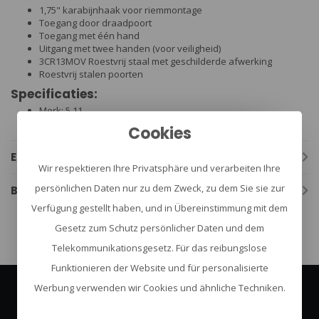
1,75" karabijnhaak voor riemmontage
Toegang door draadpoort
Toegang met één hand
Uitgang met twee handen (voor veiligheid)
3CR13MOV Roestvrij staal met geschilderde afwerking
Roestvrij stalen poorten
Specificaties:
Merk: 5.11
Kleur: Black of Kangaroo (coyote)
Cookies
Eigenschaften
Wir respektieren Ihre Privatsphäre und verarbeiten Ihre
persönlichen Daten nur zu dem Zweck, zu dem Sie sie zur
Bewertungen
Verfügung gestellt haben, und in Übereinstimmung mit dem
Gesetz zum Schutz persönlicher Daten und dem
Telekommunikationsgesetz. Für das reibungslose
Funktionieren der Website und für personalisierte
Werbung verwenden wir Cookies und ähnliche Techniken.
Abonnieren Sie unseren Newsletter