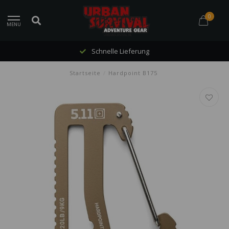
0
MENU
Schnelle Lieferung
Startseite
/
Hardpoint B175