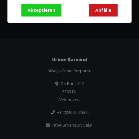
Bleibe auf dem Laufenden mit unseren Newsletter-Angeboten
Akzeptieren
Abfälle
Abonnieren
Urban Survival
Always Come Prepared
De Run 4312
5503 LN
Veldhoven
+31(0)40 2547606
info@urbansurvival.nl