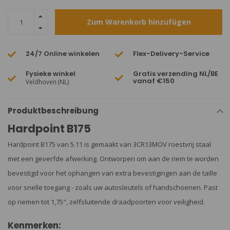
Zum Warenkorb hinzufügen
24/7 Online winkelen
Flex-Delivery-Service
Fysieke winkel
Gratis verzending NL/BE
vanaf €150
Veldhoven (NL)
Produktbeschreibung
Hardpoint B175
Hardpoint B175 van 5.11 is gemaakt van 3CR13MOV roestvrij staal
met een geverfde afwerking. Ontworpen om aan de riem te worden
bevestigd voor het ophangen van extra bevestigingen aan de taille
voor snelle toegang - zoals uw autosleutels of handschoenen. Past
op riemen tot 1,75", zelfsluitende draadpoorten voor veiligheid.
Kenmerken: