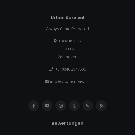
Urban Survival
Always Come Prepared
De Run 4312
5503 LN
Veldhoven
+31(0)40 2547606
info@urbansurvival.nl
Bewertungen