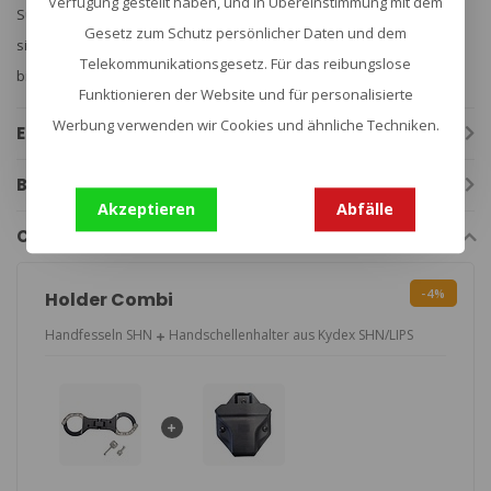
Verfügung gestellt haben, und in Übereinstimmung mit dem
Suche nach zuverlässigen und benutzerfreundlichen Handfesseln
Gesetz zum Schutz persönlicher Daten und dem
sind. Mit ihrer innovativen Technik und dem durchdachten Design
Telekommunikationsgesetz. Für das reibungslose
bieten sie Sicherheit und Effizienz in jeder Situation.
Funktionieren der Website und für personalisierte
Werbung verwenden wir Cookies und ähnliche Techniken.
Eigenschaften
Bewertungen
Akzeptieren
Abfälle
Combi deals
-4%
Holder Combi
Handfesseln SHN
Handschellenhalter aus Kydex SHN/LIPS