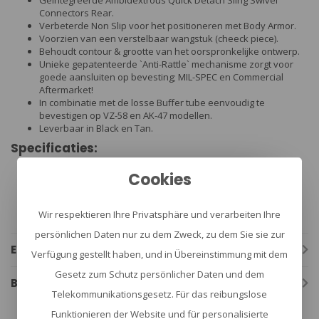
Geïntegreerde Ambidextrous Quick Detach Sling Swivel
Connectors Rear.
Verbeterde Non Slip voor het positioneren met Body Armor.
Voorzien van een verstelbaar wangstuk (cheeck piece).
Behoudt contour & grootte van het oorspronkelijke ontwerp.
Unieke gepatenteerde `Anti-Rattle` mechanisme zorgt voor
goede aansluiten op bevesting; MIL-SPEC en Commercial
Aftermarket!
In combinatie met de losse Buffer tube eenvoudig te
bevestigen op VZ-58 en AK-47 modellen.
Leverbaar in Black en Tan.
Specificaties:
Merk: FAB Defense
Cookies
Gewicht: 276 gram
Breedte: 48 mm
Hoogte: 130 mm
Wir respektieren Ihre Privatsphäre und verarbeiten Ihre
Lengte: 180 mm
persönlichen Daten nur zu dem Zweck, zu dem Sie sie zur
Eigenschaften
Verfügung gestellt haben, und in Übereinstimmung mit dem
Gesetz zum Schutz persönlicher Daten und dem
Bewertungen
Telekommunikationsgesetz. Für das reibungslose
Funktionieren der Website und für personalisierte