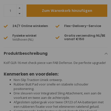
Zum Warenkorb hinzufügen
24/7 Online winkelen
Flex-Delivery-Service
Fysieke winkel
Gratis verzending NL/BE
vanaf €150
Veldhoven (NL)
Produktbeschreibung
Kolf GLR-16 met check piece van FAB Defense. De perfecte upgrade!
Kenmerken en voordelen:
Non-Slip Traction Uniek ontwerp.
Rubber Butt Pad voor snelle en stabiele schouder
positionering.
Drie sleuven voor Integrated Sling Attachment, een aan de
voorkant en twee aan de achterzijde.
Afgesloten opbergvak voor twee CR123 of AA-batterijen met
een rubberen fixatie voor het elimineren ratelend geluid.