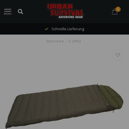
0
MENU
Schnelle Lieferung
Startseite
/
G 200Q