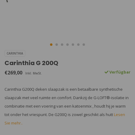
CARINTHIA
Carinthia G 200Q
€269,00
Verfügbar
Inkl. MwSt.
Carinthia G200Q deken slaapzak is een betaalbare synthetische
slaapzak met veel ruimte en comfort. Dankzij de G-LOFT®-isolatie in
combinatie met een voering van een katoenmix , houdt hij je warm
tot onder het vriespunt. De G200Q is zowel geschikt als hutt
Lesen
Sie mehr..