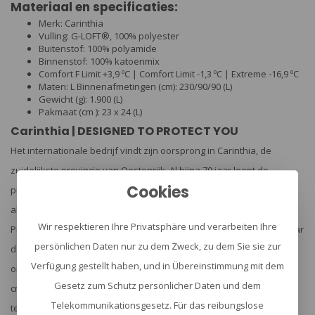
Materiaal en specificaties:
Merk: Carinthia
Vulling: G-LOFT®, 100% polyester
Buitenstof: 100% polyamide
Binnenstof: 100% katoenmix
Comfort F Limit +3,9 ºC | Comfort Limit -1,3 ºC | Extreme -16,9 ºC
Maten: L Binnenafmetingen (cm): 230/90/90 (L)
Gewicht (g): 1.900 (L)
Pakmaat (cm ): 23 x 24 (L)
Carinthia | DESIGNED TO PROTECT YOU
Het internationale bedrijf vindt zijn oorsprong in Carinthia, de
zuidelijkste provincie van Oostenrijk. Al bijna 70 jaar loopt de
Cookies
productie van slaapzakken en koude beschermende kleding voor
alle klimaat- en temperatuurzones voorop bij hun activiteiten.
Wir respektieren Ihre Privatsphäre und verarbeiten Ihre
Professionals vertrouwen op Carinthia. Of het nu op expedities naar
persönlichen Daten nur zu dem Zweck, zu dem Sie sie zur
de Arctische / Antarctische of in de hoge bergen onder de meest
Verfügung gestellt haben, und in Übereinstimmung mit dem
ongunstige omstandigheden voor militaire operaties in
Gesetz zum Schutz persönlicher Daten und dem
crisisgebieden. Deze producten zijn bedoeld om de zwaarste eisen
Telekommunikationsgesetz. Für das reibungslose
te weerstaan.