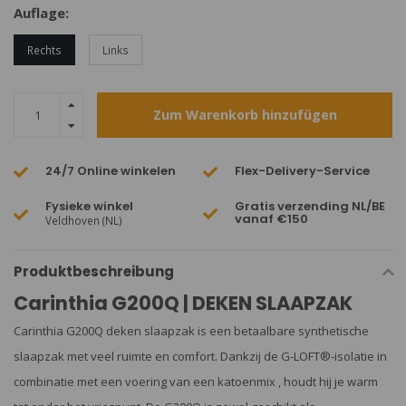
Auflage:
Rechts
Links
Zum Warenkorb hinzufügen
24/7 Online winkelen
Flex-Delivery-Service
Fysieke winkel
Gratis verzending NL/BE
vanaf €150
Veldhoven (NL)
Produktbeschreibung
Carinthia G200Q | DEKEN SLAAPZAK
Carinthia G200Q deken slaapzak is een betaalbare synthetische
slaapzak met veel ruimte en comfort. Dankzij de G-LOFT®-isolatie in
combinatie met een voering van een katoenmix , houdt hij je warm