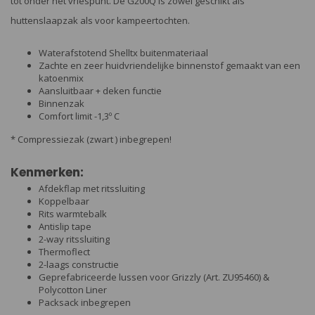
tot onder het vriespunt. De G200Q is zowel geschikt als
huttenslaapzak als voor kampeertochten.
Waterafstotend Shelltx buitenmateriaal
Zachte en zeer huidvriendelijke binnenstof gemaakt van een
katoenmix
Aansluitbaar + deken functie
Binnenzak
Comfort limit -1,3º C
* Compressiezak (zwart ) inbegrepen!
Kenmerken:
Afdekflap met ritssluiting
Koppelbaar
Rits warmtebalk
Antislip tape
2-way ritssluiting
Thermoflect
2-laags constructie
Geprefabriceerde lussen voor Grizzly (Art. ZU95460) &
Polycotton Liner
Packsack inbegrepen