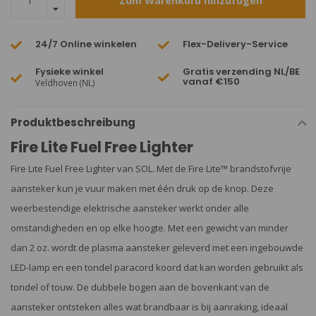
Zum Warenkorb hinzufügen
24/7 Online winkelen
Flex-Delivery-Service
Fysieke winkel
Gratis verzending NL/BE
vanaf €150
Veldhoven (NL)
Produktbeschreibung
Fire Lite Fuel Free Lighter
Fire Lite Fuel Free Lighter van SOL. Met de Fire Lite™ brandstofvrije
aansteker kun je vuur maken met één druk op de knop. Deze
weerbestendige elektrische aansteker werkt onder alle
omstandigheden en op elke hoogte. Met een gewicht van minder
dan 2 oz. wordt de plasma aansteker geleverd met een ingebouwde
LED-lamp en een tondel paracord koord dat kan worden gebruikt als
tondel of touw. De dubbele bogen aan de bovenkant van de
aansteker ontsteken alles wat brandbaar is bij aanraking, ideaal