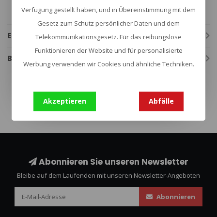
ongeacht wind, regen, temperatuur of hoogte en heeft een
Verfügung gestellt haben, und in Übereinstimmung mit dem
waterdichte behuizing.
Gesetz zum Schutz persönlicher Daten und dem
Eigenschaften
Telekommunikationsgesetz. Für das reibungslose
Funktionieren der Website und für personalisierte
Bewertungen
Werbung verwenden wir Cookies und ähnliche Techniken.
bushcraft
(133)
survivalkit
(42)
Akzeptieren
Abfälle
Abonnieren Sie unseren Newsletter
Bleibe auf dem Laufenden mit unseren Newsletter-Angeboten
Abonnieren