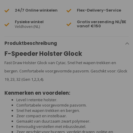
24/7 Online winkelen
Flex-Delivery-Service
Fysieke winkel
Gratis verzending NL/BE
vanaf €150
Veldhoven (NL)
Produktbeschreibung
F-Speeder Holster Glock
Fast Draw Holster Glock van Cytac. Snel het wapen trekken en
bergen. Comfortabele voorgevormde pasvorm. Geschikt voor: Glock
19, 23, 32 (Gen 1,2,3,4).
Kenmerken en voordelen:
Level I retentie holster.
Comfortabele voorgevormde pasvorm.
Snel het wapen trekken en bergen.
Zeer compact en instelbaar.
Gemaakt van duurzaam zwart polymeer.
Eenvoudig verstellen met inbussleutel.
Zeer geschikt voor burgers, verdekt dragen, politie en