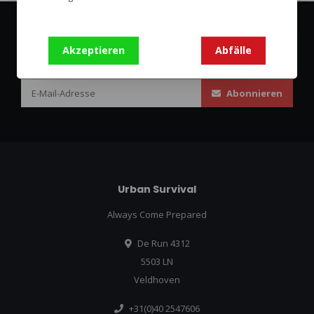
Abonnieren Sie unseren Newsletter
Akzeptieren
Abfälle
Bleibe auf dem Laufenden mit unseren Newsletter-Angeboten
Abonnieren
Urban Survival
Always Come Prepared
De Run 4312
5503 LN
Veldhoven
+31(0)40 2547606