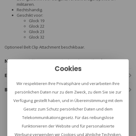
militairen.
Rechtshandig.
Geschikt voor:
Glock 19
Glock 22
Glock 23
Glock 32
Optioneel Belt Clip Attachment beschikbaar.
Niet geschikt voor veel airsoft replica's.
Cookies
Eigenschaften
Wir respektieren Ihre Privatsphäre und verarbeiten Ihre
Bewertungen
persönlichen Daten nur zu dem Zweck, zu dem Sie sie zur
Verfügung gestellt haben, und in Übereinstimmung mit dem
glock holster
(56)
Gesetz zum Schutz persönlicher Daten und dem
Telekommunikationsgesetz. Für das reibungslose
Funktionieren der Website und für personalisierte
Werbung verwenden wir Cookies und ähnliche Techniken.