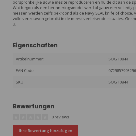
oorspronkelijke Bowie mes te reproduceren en hulde dit aan de s
Wat begon als een herinneringsmodel werd al gauw een volledig p
messen werden zelfs bekroond als de Navy SEAL knife of choice
volle vertrouwen gebruikt in de meest veeleisende situaties. Gesmee
u.
Eigenschaften
Artikelnummer:
SOG F08-N
EAN Code
072985799329
SKU
SOG F08-N
Bewertungen
0 reviews
Ihre Bewertung hinzufügen