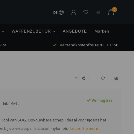
0
DE
WAFFENZUBEHÖR
ANGEBOTE
Marken
vice
Versandkostenfrei NL/BE > €150
Verfügbar
Inkl. MwSt.
 Tool van SOG. Opvouwbare schep. Ideaal voor tijdens het
bij survivaltrips. Inclusief: nylon etui
Lesen Sie mehr..