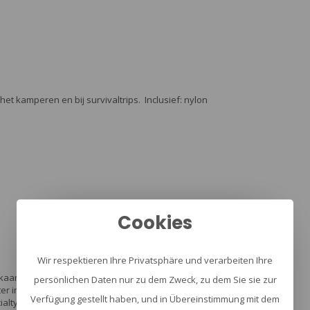
t kamperen en bij survivaltrips. Inclusief: nylon
Cookies
Wir respektieren Ihre Privatsphäre und verarbeiten Ihre
kaanse speciale OPS unit, bekend als MACV-SOG,
persönlichen Daten nur zu dem Zweck, zu dem Sie sie zur
er inspireerde dat mes de jonge ontwerper
Verfügung gestellt haben, und in Übereinstimmung mit dem
alty-Knives in 1986. Zijn missie was om het