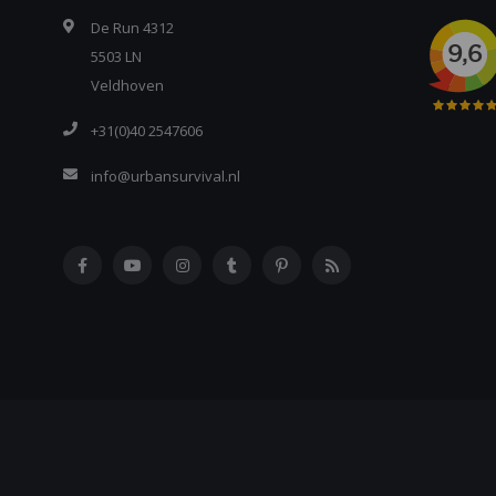
De Run 4312
5503 LN
Veldhoven
+31(0)40 2547606
info@urbansurvival.nl