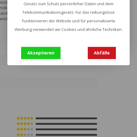
peciale OPS eenheid die het had gemaakt.
Gesetz zum Schutz persönlicher Daten und dem
roductlijn van innovatieve messen. Deze
Telekommunikationsgesetz. Für das reibungslose
. Vandaag de dag worden deze messen met
d uit traditie, getoetst in het veld, geslepen voor
Funktionieren der Website und für personalisierte
Werbung verwenden wir Cookies und ähnliche Techniken.
Akzeptieren
Abfälle
6