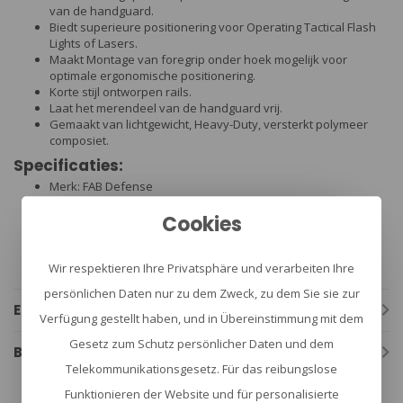
van de handguard.
Biedt superieure positionering voor Operating Tactical Flash
Lights of Lasers.
Maakt Montage van foregrip onder hoek mogelijk voor
optimale ergonomische positionering.
Korte stijl ontworpen rails.
Laat het merendeel van de handguard vrij.
Gemaakt van lichtgewicht, Heavy-Duty, versterkt polymeer
composiet.
Specificaties:
Merk: FAB Defense
Gewicht: 47 gr
Cookies
Breedte: 62 mm
Hoogte: 21 mm
Lengte: 64 mm
Kleur: zwart
Wir respektieren Ihre Privatsphäre und verarbeiten Ihre
persönlichen Daten nur zu dem Zweck, zu dem Sie sie zur
Eigenschaften
Verfügung gestellt haben, und in Übereinstimmung mit dem
Gesetz zum Schutz persönlicher Daten und dem
Bewertungen
Telekommunikationsgesetz. Für das reibungslose
Funktionieren der Website und für personalisierte