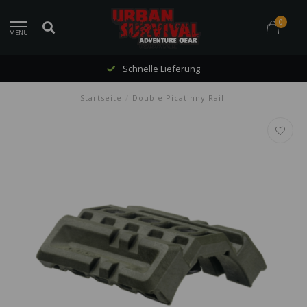
0
MENU
Schnelle Lieferung
Startseite
/
Double Picatinny Rail