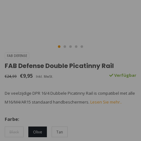
FAB DEFENSE
FAB Defense Double Picatinny Rail
€9,95
Verfügbar
€24,99
Inkl. MwSt.
De veelzijdige DPR 16/4 Dubbele Picatinny Rail is compatibel met alle
M16/M4/AR15 standaard handbeschermers.
Lesen Sie mehr..
Farbe:
Black
Olive
Tan