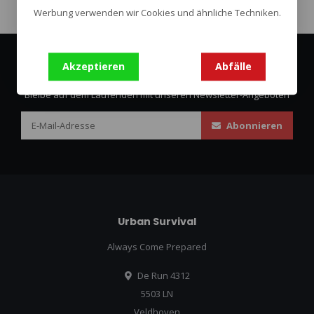
Werbung verwenden wir Cookies und ähnliche Techniken.
Akzeptieren
Abfälle
Abonnieren Sie unseren Newsletter
Bleibe auf dem Laufenden mit unseren Newsletter-Angeboten
Abonnieren
Urban Survival
Always Come Prepared
De Run 4312
5503 LN
Veldhoven