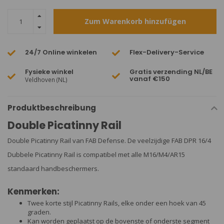
Zum Warenkorb hinzufügen
24/7 Online winkelen
Flex-Delivery-Service
Fysieke winkel
Gratis verzending NL/BE
vanaf €150
Veldhoven (NL)
Produktbeschreibung
Double Picatinny Rail
Double Picatinny Rail van FAB Defense. De veelzijdige FAB DPR 16/4
Dubbele Picatinny Rail is compatibel met alle M16/M4/AR15
standaard handbeschermers.
Kenmerken:
Twee korte stijl Picatinny Rails, elke onder een hoek van 45
graden.
Kan worden geplaatst op de bovenste of onderste segment