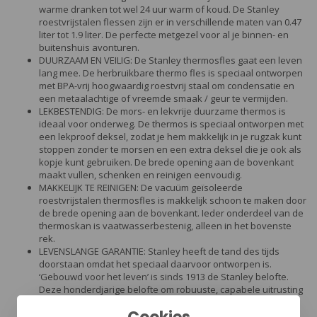
warme dranken tot wel 24 uur warm of koud. De Stanley
roestvrijstalen flessen zijn er in verschillende maten van 0.47
liter tot 1.9 liter. De perfecte metgezel voor al je binnen- en
buitenshuis avonturen.
DUURZAAM EN VEILIG: De Stanley thermosfles gaat een leven
lang mee. De herbruikbare thermo fles is speciaal ontworpen
met BPA-vrij hoogwaardig roestvrij staal om condensatie en
een metaalachtige of vreemde smaak / geur te vermijden.
LEKBESTENDIG: De mors- en lekvrije duurzame thermos is
ideaal voor onderweg. De thermos is speciaal ontworpen met
een lekproof deksel, zodat je hem makkelijk in je rugzak kunt
stoppen zonder te morsen en een extra deksel die je ook als
kopje kunt gebruiken. De brede opening aan de bovenkant
maakt vullen, schenken en reinigen eenvoudig.
MAKKELIJK TE REINIGEN: De vacuüm geïsoleerde
roestvrijstalen thermosfles is makkelijk schoon te maken door
de brede opening aan de bovenkant. Ieder onderdeel van de
thermoskan is vaatwasserbestenig, alleen in het bovenste
rek.
LEVENSLANGE GARANTIE: Stanley heeft de tand des tijds
doorstaan omdat het speciaal daarvoor ontworpen is.
‘Gebouwd voor het leven’ is sinds 1913 de Stanley belofte.
Deze honderdjarige belofte om robuuste, capabele uitrusting
te produceren die een leven lang mee gaan houdt eeuwige
stand. Alle Stanley-producten worden geleverd met een