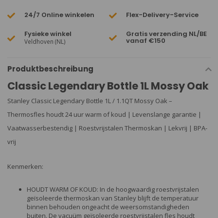
24/7 Online winkelen
Flex-Delivery-Service
Fysieke winkel
Gratis verzending NL/BE
vanaf €150
Veldhoven (NL)
Produktbeschreibung
Classic Legendary Bottle 1L Mossy Oak
Stanley Classic Legendary Bottle 1L / 1.1QT Mossy Oak –
Thermosfles houdt 24 uur warm of koud | Levenslange garantie |
Vaatwasserbestendig | Roestvrijstalen Thermoskan | Lekvrij | BPA-
vrij
Kenmerken:
HOUDT WARM OF KOUD: In de hoogwaardig roestvrijstalen
geïsoleerde thermoskan van Stanley blijft de temperatuur
binnen behouden ongeacht de weersomstandigheden
buiten. De vacuüm geïsoleerde roestvrijstalen fles houdt