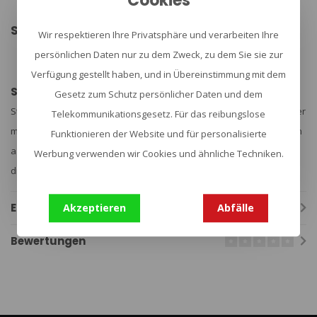
Cookies
levenslange garantie tegen fabricagefouten.
Specificaties:
Wir respektieren Ihre Privatsphäre und verarbeiten Ihre
Merk: Stanley
persönlichen Daten nur zu dem Zweck, zu dem Sie sie zur
Gewicht: 805 gr
Afmetingen: 355 H x 65-92 D mm (exclusief greep)
Verfügung gestellt haben, und in Übereinstimmung mit dem
Stanley 1913
Gesetz zum Schutz persönlicher Daten und dem
Stanley leidt de industrie, zij creëren oplossingen die het leven beter
Telekommunikationsgesetz. Für das reibungslose
maken. Ze blijven legendarische technologie creëren om te voldoen
Funktionieren der Website und für personalisierte
aan de behoeften van de hele dag door op het gebied van eten en
Werbung verwenden wir Cookies und ähnliche Techniken.
drinken.
Eigenschaften
Akzeptieren
Abfälle
Bewertungen