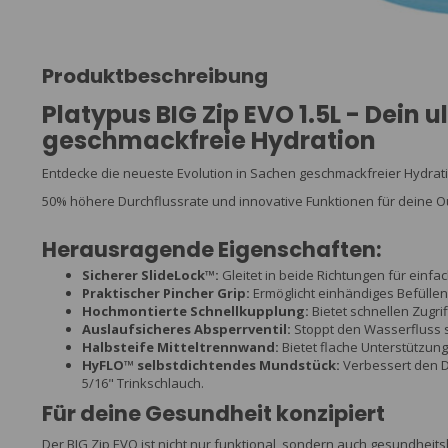
Produktbeschreibung
Platypus BIG Zip EVO 1.5L - Dein u
geschmackfreie Hydration
Entdecke die neueste Evolution in Sachen geschmackfreier Hydratio
50% höhere Durchflussrate und innovative Funktionen für deine 
Herausragende Eigenschaften:
Sicherer SlideLock™:
Gleitet in beide Richtungen für einfa
Praktischer Pincher Grip:
Ermöglicht einhändiges Befülle
Hochmontierte Schnellkupplung:
Bietet schnellen Zugri
Auslaufsicheres Absperrventil:
Stoppt den Wasserfluss s
Halbsteife Mitteltrennwand:
Bietet flache Unterstützung
HyFLO™ selbstdichtendes Mundstück:
Verbessert den 
5/16" Trinkschlauch.
Für deine Gesundheit konzipiert
Der BIG Zip EVO ist nicht nur funktional, sondern auch gesundheits