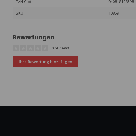
EAN Code
040818108598
SKU
10859
Bewertungen
0 reviews
Ihre Bewertung hinzufügen