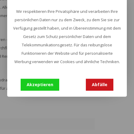
le Materialien sind zertifiziert
Wir respektieren Ihre Privatsphäre und verarbeiten Ihre
immer reines, frisches Wasser genießen kannst.
persönlichen Daten nur zu dem Zweck, zu dem Sie sie zur
Verfügung gestellt haben, und in Übereinstimmung mit dem
Gesetz zum Schutz persönlicher Daten und dem
- der BIG Zip EVO 1.5L ist dein zuverlässiger
Telekommunikationsgesetz. Für das reibungslose
rchflussrate bleibt dein Fokus auf dem Abenteuer,
Funktionieren der Website und für personalisierte
Reinigung machen ihn zum idealen Begleiter für
Werbung verwenden wir Cookies und ähnliche Techniken.
hydratisiert, ohne Kompromisse bei Geschmack oder
Akzeptieren
Abfälle
r für alle kommenden Abenteuer!