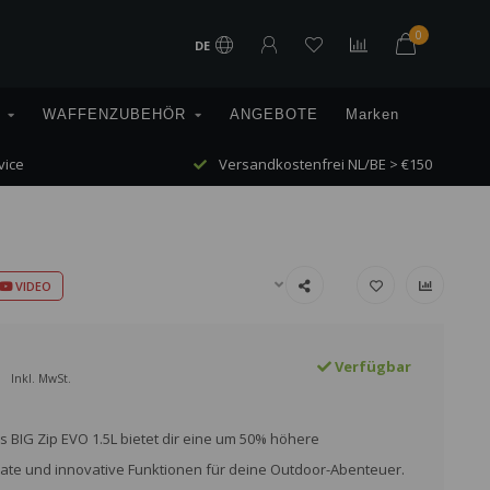
0
DE
WAFFENZUBEHÖR
ANGEBOTE
Marken
vice
Versandkostenfrei NL/BE > €150
VIDEO
Verfügbar
Inkl. MwSt.
s BIG Zip EVO 1.5L bietet dir eine um 50% höhere
ate und innovative Funktionen für deine Outdoor-Abenteuer.