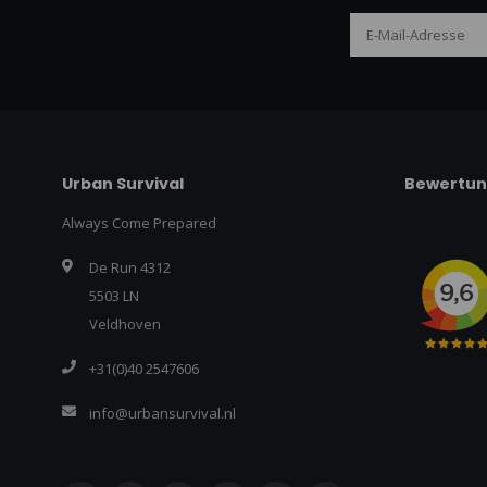
Urban Survival
Bewertu
Always Come Prepared
De Run 4312
5503 LN
Veldhoven
+31(0)40 2547606
info@urbansurvival.nl