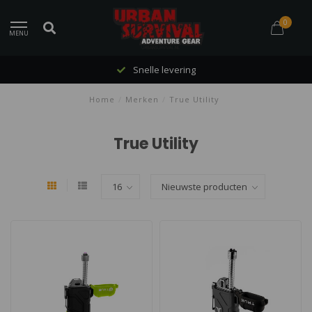
0
MENU
Snelle levering
Home
/
Merken
/
True Utility
True Utility