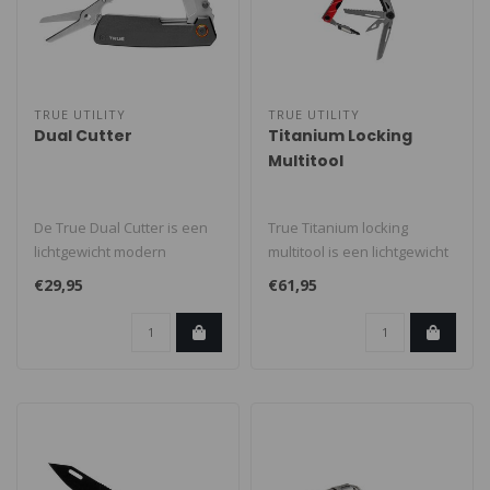
TRUE UTILITY
TRUE UTILITY
Dual Cutter
Titanium Locking
Multitool
De True Dual Cutter is een
True Titanium locking
lichtgewicht modern
multitool is een lichtgewicht
vormgegeven
modern vormgegeven
€29,95
€61,95
multifunctioneel zakm..
multitool..