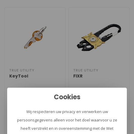
TRUE UTILITY
TRUE UTILITY
KeyTool
FIXR
Cookies
Een Multi-Tool voor om je
FIXR minitool van True Utility.
sleutel! -Flessenopener -
De FIXR is gemaakt van
Wij respecteren uw privacy en verwerken uw
Brillenschroevendraaier -
roestvast staal gecoat ti..
€9,50
€19,95
persoonsgegevens alleen voor het doel waarvoor u ze
Medi..
heeft verstrekt en in overeenstemming met de Wet