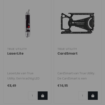
TRUE UTILITY
TRUE UTILITY
LaserLite
CardSmart
LaserLite van True
CardSmart van True Utility.
Utility. Een krachtig LED
De CardSmart is een
lampje en rood laserlampje
multitool die in je
€8,49
€16,95
(klasse..
portemonnee ..