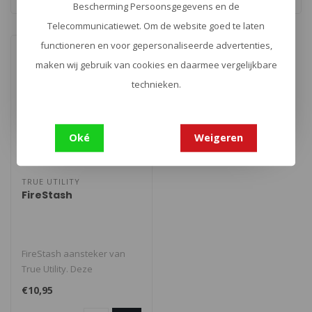
Bescherming Persoonsgegevens en de
Telecommunicatiewet. Om de website goed te laten
functioneren en voor gepersonaliseerde advertenties,
maken wij gebruik van cookies en daarmee vergelijkbare
technieken.
Oké
Weigeren
TRUE UTILITY
FireStash
FireStash aansteker van
True Utility. Deze
ongelooflijk kleine
€10,95
waterdichte sleut..