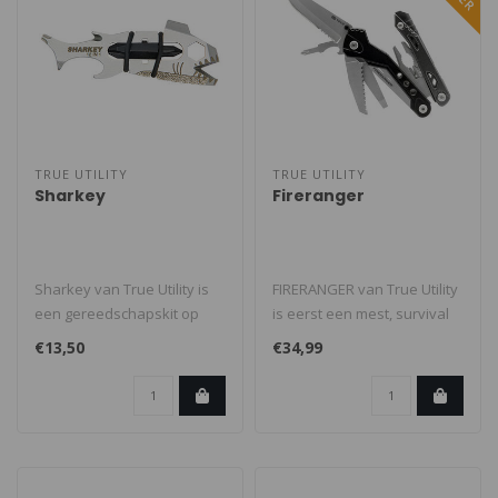
TRUE UTILITY
TRUE UTILITY
Sharkey
Fireranger
Sharkey van True Utility is
FIRERANGER van True Utility
een gereedschapskit op
is eerst een mest, survival
sleutelformaat met een bite.
multi-tool voor noodgeva..
€13,50
€34,99
..