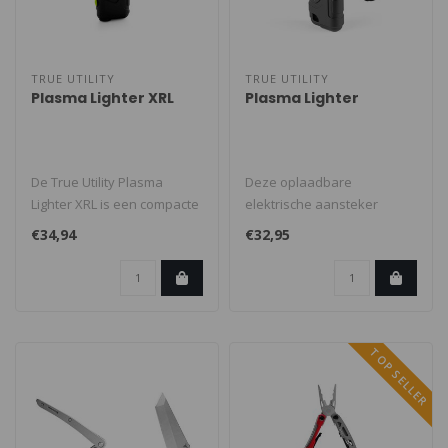
TRUE UTILITY
TRUE UTILITY
Plasma Lighter XRL
Plasma Lighter
De True Utility Plasma
Deze oplaadbare
Lighter XRL is een compacte
elektrische aansteker
elektrische plasma-
gebruikt twee plasmabogen
€34,94
€32,95
aansteker ..
om te ontsteken...
TOP SELLER