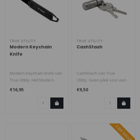
TRUE UTILITY
TRUE UTILITY
Modern Keychain
CashStash
Knife
Modern Keychain Knife van
CashStash van True
True Utility. Het Modern
Utility. Geen plek voor een
KeyChain Knife is een
grote portemonnee in je
€16,95
€9,50
compact..
broekzak..
TOP SELLER