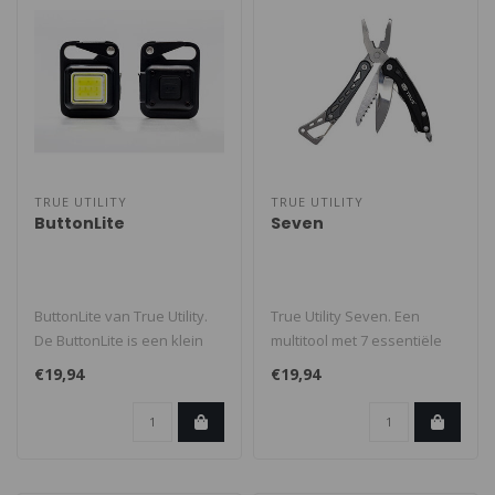
TRUE UTILITY
TRUE UTILITY
ButtonLite
Seven
ButtonLite van True Utility.
True Utility Seven. Een
De ButtonLite is een klein
multitool met 7 essentiële
oplaadbaar lampje wat je..
functies, waaronder een
€19,94
€19,94
uitv..