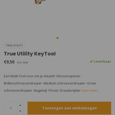
TRUE UTILITY
True Utility KeyTool
€9,50
Leverbaar
Incl. btw
Een Multi-Tool voor om je sleutel! -Flessenopener -
Brillenschroevendraaier -Medium schroevendraaier -Grote
schroevendraaier -Nagelvijl -Pincet -Draadsnijder
Lees meer..
Toevoegen aan winkelwagen