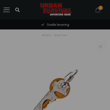
0
MENU
Snelle levering
Home
/
KeyTool