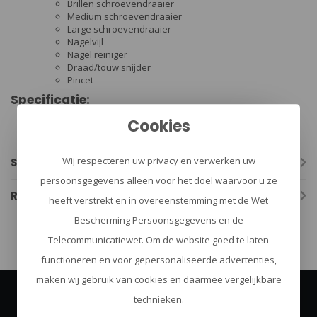
Brillen schroevendraaier
Medium schroevendraaier
Large schroevendraaier
Nagelvijl
Nagel reiniger
Draad/touw snijder
Pincet
Specificatie:
Materiaal: staal
Cookies
Afmeting: 50 x 20 mm
Wij respecteren uw privacy en verwerken uw
Specificaties
persoonsgegevens alleen voor het doel waarvoor u ze
Reviews
heeft verstrekt en in overeenstemming met de Wet
Bescherming Persoonsgegevens en de
Telecommunicatiewet. Om de website goed te laten
functioneren en voor gepersonaliseerde advertenties,
maken wij gebruik van cookies en daarmee vergelijkbare
technieken.
Abonneer je op onze nieuwsbrief