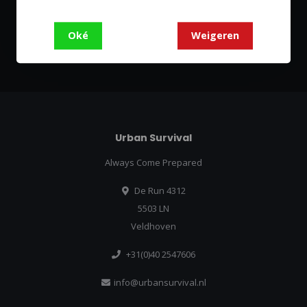
Blijf op de hoogte over onze laatste acties
Oké
Weigeren
Abonneer
Urban Survival
Always Come Prepared
De Run 4312
5503 LN
Veldhoven
+31(0)40 2547606
info@urbansurvival.nl