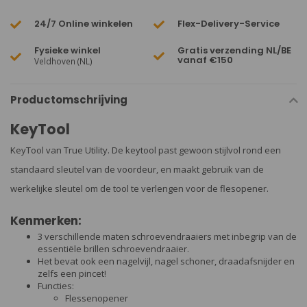
24/7 Online winkelen
Flex-Delivery-Service
Fysieke winkel
Gratis verzending NL/BE
vanaf €150
Veldhoven (NL)
Productomschrijving
KeyTool
KeyTool van True Utility. De keytool past gewoon stijlvol rond een
standaard sleutel van de voordeur, en maakt gebruik van de
werkelijke sleutel om de tool te verlengen voor de flesopener.
Kenmerken:
3 verschillende maten schroevendraaiers met inbegrip van de
essentiële brillen schroevendraaier.
Het bevat ook een nagelvijl, nagel schoner, draadafsnijder en
zelfs een pincet!
Functies:
Flessenopener