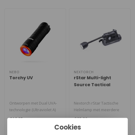
NEBO
NEXTORCH
Torchy UV
rStar Multi-light
Source Tactical
Helmet Light
Ontworpen met Dual UVA-
Nextorch rStar Tactische
technologie (Ultraviolet A)
Helmlamp met meerdere
voor betere detectie,
lichtbronnen. Compacte
€16,95
€69,90
inspect..
multi-ligh..
Cookies