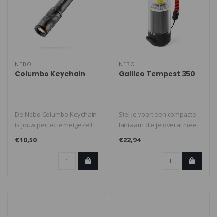
NEBO
NEBO
Columbo Keychain
Galileo Tempest 350
De Nebo Columbo Keychain
Stel je voor: een compacte
is jouw perfecte metgezel!
lantaarn die je overal mee
Deze lichtgewicht
naartoe neemt. Dat is de N..
€10,50
€22,94
sleutelhan..