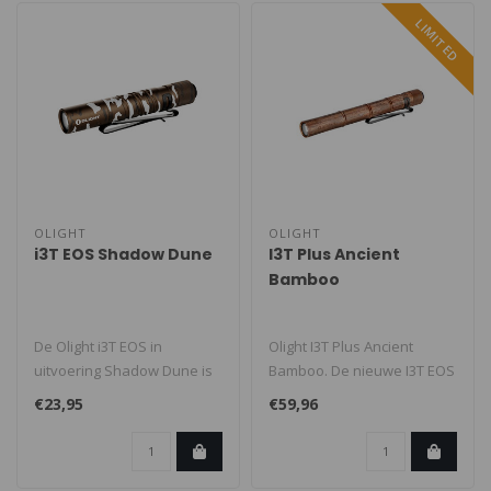
LIMITED
OLIGHT
OLIGHT
i3T EOS Shadow Dune
I3T Plus Ancient
Bamboo
De Olight i3T EOS in
Olight I3T Plus Ancient
uitvoering Shadow Dune is
Bamboo. De nieuwe I3T EOS
een compacte EDC zaklamp
is een nieuw compacte
€23,95
€59,96
die je a..
zaklampj..