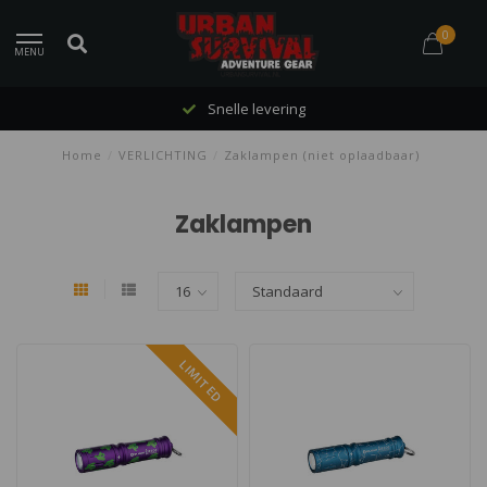
0
MENU
Snelle levering
Home
/
VERLICHTING
/
Zaklampen (niet oplaadbaar)
Zaklampen
LIMITED