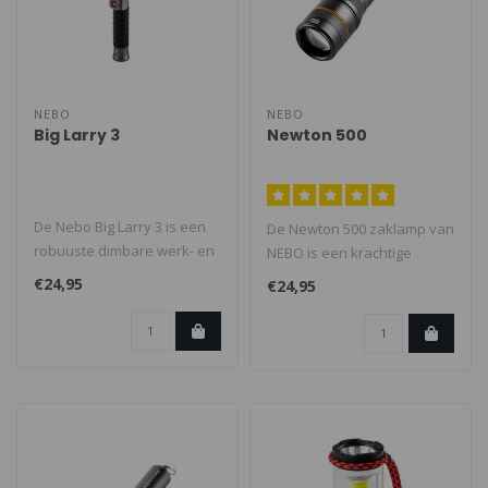
NEBO
NEBO
Big Larry 3
Newton 500
De Nebo Big Larry 3 is een
De Newton 500 zaklamp van
robuuste dimbare werk- en
NEBO is een krachtige
zaklamp. De Lamp beschikt
handzaklamp met 4
€24,95
€24,95
o..
lichtmodi. De ..