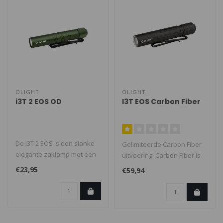
OLIGHT
OLIGHT
i3T 2 EOS OD
I3T EOS Carbon Fiber
De I3T 2 EOS is een slanke
Gelimiteerde Carbon Fiber
elegante zaklamp met een
uitvoering. Carbon Fiber is
achter schakelaar en werkt
een ultra sterk en lichtge..
€23,95
€59,94
s..