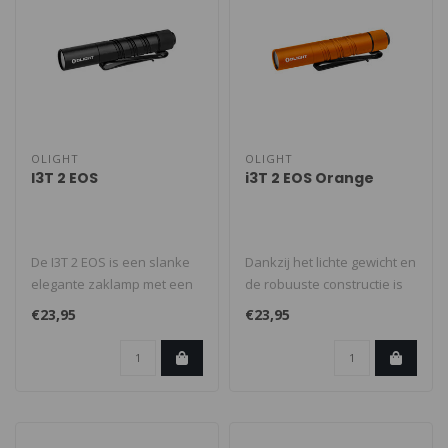
OLIGHT
OLIGHT
I3T 2 EOS
i3T 2 EOS Orange
De I3T 2 EOS is een slanke
Dankzij het lichte gewicht en
elegante zaklamp met een
de robuuste constructie is
achter schakelaar en werkt
deze zaklamp ideaal voo..
€23,95
€23,95
s..