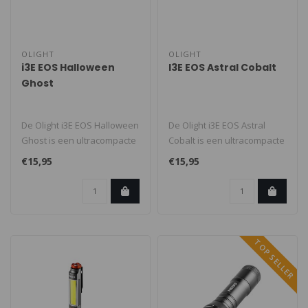
OLIGHT
OLIGHT
i3E EOS Halloween
I3E EOS Astral Cobalt
Ghost
De Olight i3E EOS Halloween
De Olight i3E EOS Astral
Ghost is een ultracompacte
Cobalt is een ultracompacte
sleutelhanger zaklamp in ..
zaklamp die verrassend
€15,95
€15,95
veel..
TOP SELLER