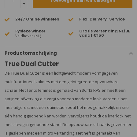
Toevoegen aan winkelwagen
24/7 Online winkelen
Flex-Delivery-Service
Fysieke winkel
Gratis verzending NL/BE
vanaf €150
Veldhoven (NL)
Productomschrijving
True Dual Cutter
De True Dual Cutter is een lichtgewicht modern vormgegeven
multifunctioneel zakmes met een geïntegreerde opvouwbare
schaar. Het Tanto lemmet is gemaakt van 3Cr13 RVS en heeft een
satijnen afwerking die zorgt voor een moderne look. Verder is het
mes uitgerust met een duimstud zodat het mes gemakkelijk en snel
één handig geopend kan worden, vervolgens houdt de linerlock het
mes stevig in geopende stand. De opvouwbare schaar is geveerd en
is geslepen met een micro vertanding. Het heft is gemaakt van