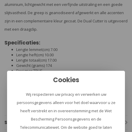
aluminium, lichtgewicht met een verfijnde uitstraling en een goede
slijtvastheid. De greep is geanodiseerd afgewerkt en alle accenten
zijn in een complementaire kleur gecoat. De Dual Cutter is uitgevoerd
met een draagclip.
Specificaties:
Lengte lemmet(cm) 7.00
Lengte heft(cm) 10.00
Lengte totaal(cm) 17.00
Gewicht (grams) 174
Designer TRUE
Steel grade 3CR13
Cookies
Model Blade Tanto Point
Locking Linerlock
Heft/Materiaal Anodized aluminum
Wij respecteren uw privacy en verwerken uw
Clip: Ja
persoonsgegevens alleen voor het doel waarvoor u ze
heeft verstrekt en in overeenstemming met de Wet
Bescherming Persoonsgegevens en de
Specificaties
Telecommunicatiewet. Om de website goed te laten