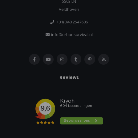
5503 LN
Veldhoven
+31(0)40 2547606
info@urbansurvival.nl
Reviews