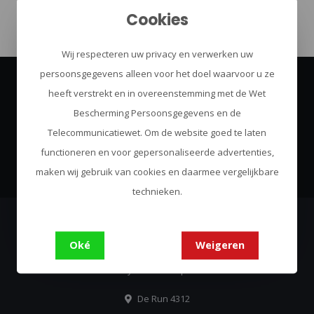
Cookies
Wij respecteren uw privacy en verwerken uw
persoonsgegevens alleen voor het doel waarvoor u ze
heeft verstrekt en in overeenstemming met de Wet
Abonneer je op onze nieuwsbrief
Bescherming Persoonsgegevens en de
Blijf op de hoogte over onze laatste acties
Telecommunicatiewet. Om de website goed te laten
Abonneer
functioneren en voor gepersonaliseerde advertenties,
maken wij gebruik van cookies en daarmee vergelijkbare
technieken.
Urban Survival
Oké
Weigeren
Always Come Prepared
De Run 4312