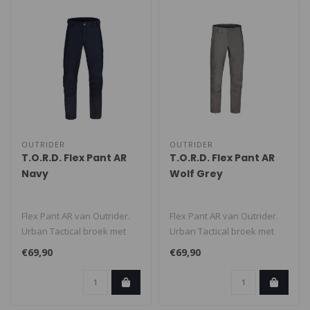
OUTRIDER
OUTRIDER
T.O.R.D. Flex Pant AR
T.O.R.D. Flex Pant AR
Navy
Wolf Grey
Flex Pant AR van Outrider.
Flex Pant AR van Outrider.
Urban Tactical broek met
Urban Tactical broek met
een hoog comfort en
een hoog comfort en
€69,90
€69,90
praktisc..
praktisc..