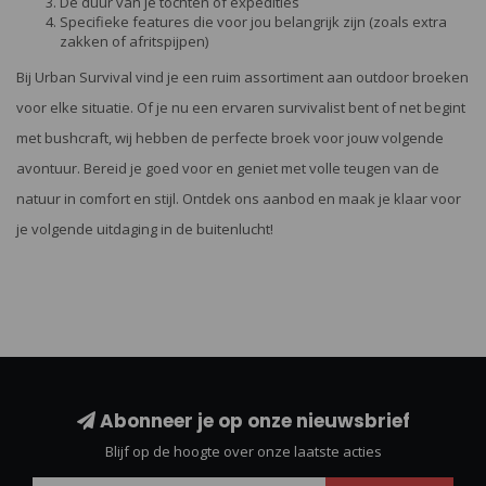
De duur van je tochten of expedities
Specifieke features die voor jou belangrijk zijn (zoals extra
zakken of afritspijpen)
Bij Urban Survival vind je een ruim assortiment aan outdoor broeken
voor elke situatie. Of je nu een ervaren survivalist bent of net begint
met bushcraft, wij hebben de perfecte broek voor jouw volgende
avontuur. Bereid je goed voor en geniet met volle teugen van de
natuur in comfort en stijl. Ontdek ons aanbod en maak je klaar voor
je volgende uitdaging in de buitenlucht!
Abonneer je op onze nieuwsbrief
Blijf op de hoogte over onze laatste acties