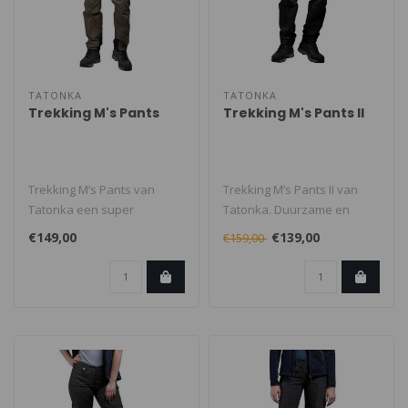
TATONKA
TATONKA
Trekking M's Pants
Trekking M's Pants II
Trekking M’s Pants van
Trekking M’s Pants II van
Tatonka een super
Tatonka. Duurzame en
duurzame trekking-broek
comfortabele trekking- en
€149,00
€139,00
€159,00
gemaakt van e..
wande..