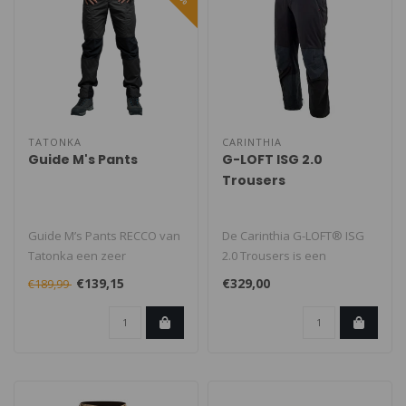
TATONKA
CARINTHIA
Guide M's Pants
G-LOFT ISG 2.0
Trousers
Guide M’s Pants RECCO van
De Carinthia G-LOFT® ISG
Tatonka een zeer
2.0 Trousers is een
duurzame en goed
geïsoleerde softshell-broek
€139,15
€329,00
€189,99
geventileerde outd..
(Insu..