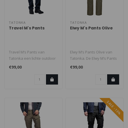
TATONKA
TATONKA
Travel M's Pants
Elwy M's Pants Olive
Travel M’s Pants van
Elwy M’s Pants Olive van
Tatonka een lichte outdoor
Tatonka. De Elwy M’s Pants
softshell broek. Deze
een zeer sterke trekking..
€99,00
€99,00
lichtge..
SALE -13%