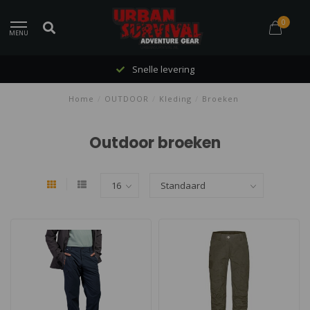
0
MENU
Snelle levering
Home
/
OUTDOOR
/
Kleding
/
Broeken
Outdoor broeken