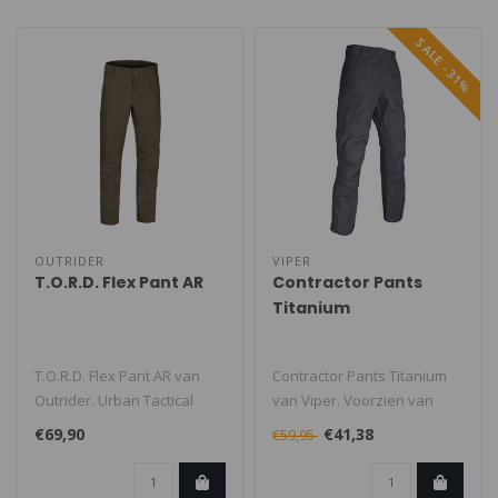
SALE -31%
OUTRIDER
VIPER
T.O.R.D. Flex Pant AR
Contractor Pants
Titanium
T.O.R.D. Flex Pant AR van
Contractor Pants Titanium
Outrider. Urban Tactical
van Viper. Voorzien van
broek met een hoog
diverse handige zakken en
€69,90
€41,38
€59,95
comfort en..
voor..