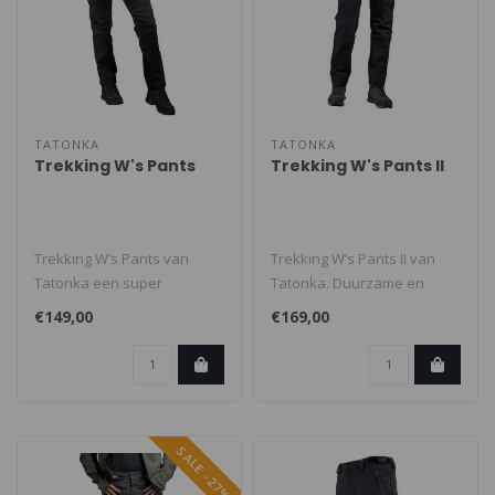
TATONKA
TATONKA
Trekking W's Pants
Trekking W's Pants II
Trekking W’s Pants van
Trekking W’s Pants II van
Tatonka een super
Tatonka. Duurzame en
duurzame trekking-broek
comfortabele trekking- en
€149,00
€169,00
gemaakt van e..
wande..
SALE -27%