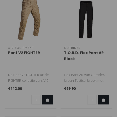
A10 EQUIPMENT
OUTRIDER
Pant V2 FIGHTER
T.O.R.D. Flex Pant AR
Black
De Pant V2 FIGHTER uit de
Flex Pant AR van Outrider.
FIGHTER-collectie van A10
Urban Tactical broek met
EQUIPMENT® is speciaal
een hoog comfort en
€112,00
€69,90
ontw..
praktisc..