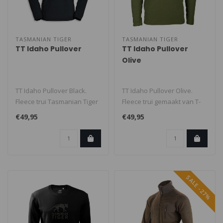
TASMANIAN TIGER
TASMANIAN TIGER
TT Idaho Pullover
TT Idaho Pullover
Olive
TT Idaho Pullover Black.
TT Idaho Pullover Olive.
Fleece trui Tasmanian Tiger
Fleece trui gemaakt van T-
gemaakt van T-Tecnopile
Tecnopile Micro 100 anti-
€49,95
€49,95
Mic..
bact..
SALE -27%