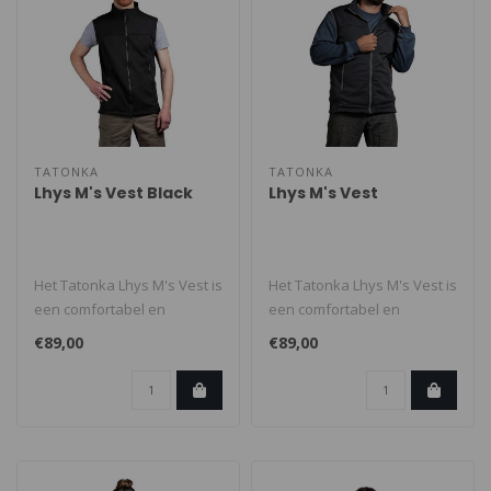
TATONKA
TATONKA
Lhys M's Vest Black
Lhys M's Vest
Het Tatonka Lhys M's Vest is
Het Tatonka Lhys M's Vest is
een comfortabel en
een comfortabel en
milieuvriendelijk herenvest,
milieuvriendelijk herenvest,
€89,00
€89,00
gem..
gem..