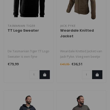
TASMANIAN TIGER
JACK PYKE
TT Logo Sweater
Weardale Knitted
Jacket
De Tasmanian Tiger TT Logo
Weardale Knitted Jacket van
Sweater is een fijne
Jack Pyke. Voeg een beetje
pullover voor casual wear,
stijl toe aan je casual ..
€79,99
€36,51
€49,95
werk ..