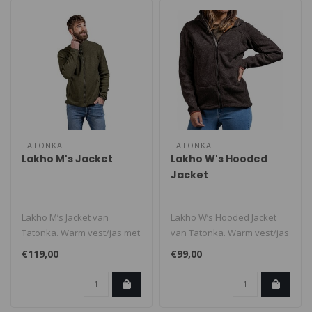
TATONKA
TATONKA
Lakho M's Jacket
Lakho W's Hooded
Jacket
Lakho M’s Jacket van
Lakho W’s Hooded Jacket
Tatonka. Warm vest/jas met
van Tatonka. Warm vest/jas
opstaande kraag. Gemaakt
met capuchon is gemaakt
€119,00
€99,00
van T..
van..