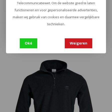
Telecommunicatiewet. Om de website goed te laten
functioneren en voor gepersonaliseerde advertenties,
maken wij gebruik van cookies en daarmee vergelijkbare
Toon
1
-
16
van 25
technieken.
Toon meer
Oké
Weigeren