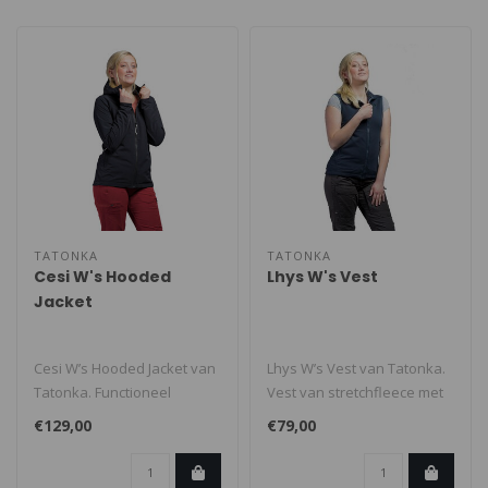
TATONKA
TATONKA
Cesi W's Hooded
Lhys W's Vest
Jacket
Cesi W’s Hooded Jacket van
Lhys W’s Vest van Tatonka.
Tatonka. Functioneel
Vest van stretchfleece met
softshell jack met
verstelbare hoge kraag. ..
€129,00
€79,00
verstelbare..