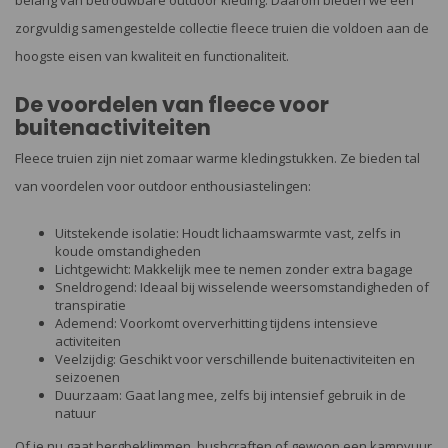
belang van betrouwbare outdoor kleding. Daarom bieden we een
zorgvuldig samengestelde collectie fleece truien die voldoen aan de
hoogste eisen van kwaliteit en functionaliteit.
De voordelen van fleece voor
buitenactiviteiten
Fleece truien zijn niet zomaar warme kledingstukken. Ze bieden tal
van voordelen voor outdoor enthousiastelingen:
Uitstekende isolatie: Houdt lichaamswarmte vast, zelfs in
koude omstandigheden
Lichtgewicht: Makkelijk mee te nemen zonder extra bagage
Sneldrogend: Ideaal bij wisselende weersomstandigheden of
transpiratie
Ademend: Voorkomt oververhitting tijdens intensieve
activiteiten
Veelzijdig: Geschikt voor verschillende buitenactiviteiten en
seizoenen
Duurzaam: Gaat lang mee, zelfs bij intensief gebruik in de
natuur
Of je nu gaat bergbeklimmen, bushcraften of gewoon een kampvuur