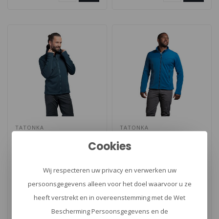
TATONKA
TATONKA
Lhys M's Hooded
Lhys M's Jacket Ultra
Cookies
Jacket
Blue
Wij respecteren uw privacy en verwerken uw
De Tatonka Lhys M's
De Tatonka Lhys M's Jacket
persoonsgegevens alleen voor het doel waarvoor u ze
Hooded Jacket is een
Ultra Blue is een
heeft verstrekt en in overeenstemming met de Wet
comfortabele en
comfortabele en
€129,00
€99,00
milieuvriendelijke jas ..
milieuvriendelijke ..
Bescherming Persoonsgegevens en de