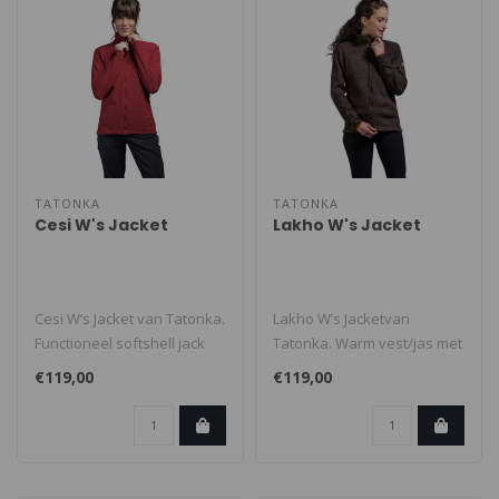
TATONKA
TATONKA
Cesi W's Jacket
Lakho W's Jacket
Cesi W’s Jacket van Tatonka.
Lakho W’s Jacketvan
Functioneel softshell jack
Tatonka. Warm vest/jas met
met verstelbare hoge k..
opstaande kraag. Gemaakt
€119,00
€119,00
van T-..