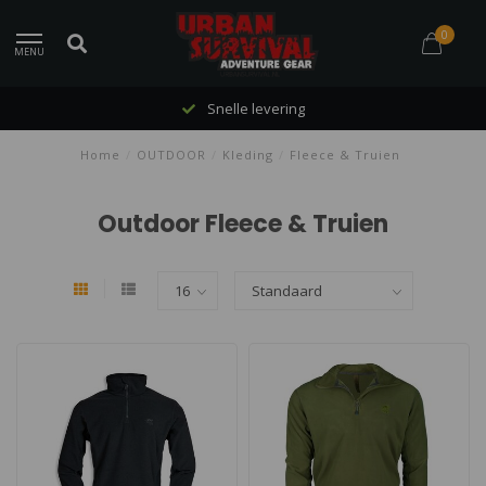
0
MENU
Snelle levering
Home
/
OUTDOOR
/
Kleding
/
Fleece & Truien
Outdoor Fleece & Truien