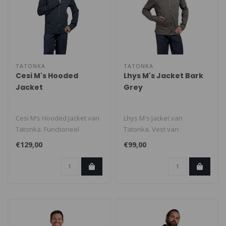
TATONKA
TATONKA
Cesi M's Hooded
Lhys M's Jacket Bark
Jacket
Grey
Cesi M’s Hooded Jacket van
Lhys M's Jacket van
Tatonka. Functioneel
Tatonka. Vest van
softshell jack met
stretchfleece met
€129,00
€99,00
verstelbare..
verstelbare hoge kraag. ..