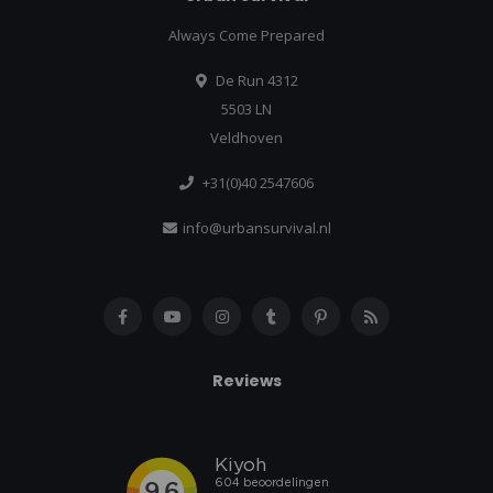
Always Come Prepared
De Run 4312
5503 LN
Veldhoven
+31(0)40 2547606
info@urbansurvival.nl
Reviews