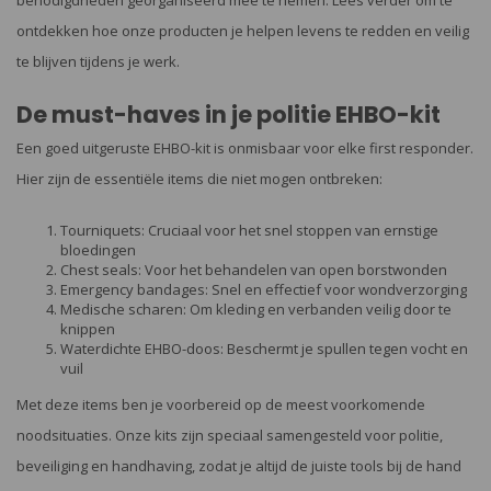
benodigdheden georganiseerd mee te nemen. Lees verder om te
ontdekken hoe onze producten je helpen levens te redden en veilig
te blijven tijdens je werk.
De must-haves in je politie EHBO-kit
Een goed uitgeruste EHBO-kit is onmisbaar voor elke first responder.
Hier zijn de essentiële items die niet mogen ontbreken:
Tourniquets: Cruciaal voor het snel stoppen van ernstige
bloedingen
Chest seals: Voor het behandelen van open borstwonden
Emergency bandages: Snel en effectief voor wondverzorging
Medische scharen: Om kleding en verbanden veilig door te
knippen
Waterdichte EHBO-doos: Beschermt je spullen tegen vocht en
vuil
Met deze items ben je voorbereid op de meest voorkomende
noodsituaties. Onze kits zijn speciaal samengesteld voor politie,
beveiliging en handhaving, zodat je altijd de juiste tools bij de hand