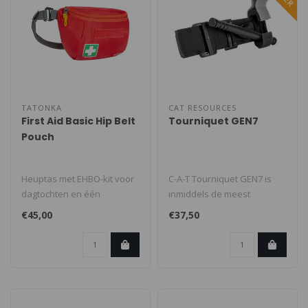
TATONKA
CAT RESOURCES
First Aid Basic Hip Belt
Tourniquet GEN7
Pouch
Heuptas met EHBO-kit voor
C-A-T Tourniquet GEN7 is
dagtochten en één
inmiddels de meest
persoon. Vooral in
gebruikte tourniquet ter
€45,00
€37,50
noodgevallen ku..
wereld. N..