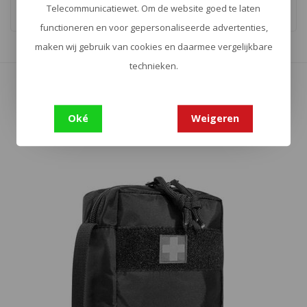
Telecommunicatiewet. Om de website goed te laten
functioneren en voor gepersonaliseerde advertenties,
maken wij gebruik van cookies en daarmee vergelijkbare
Toon
1
-
16
van 97
technieken.
Toon meer
Oké
Weigeren