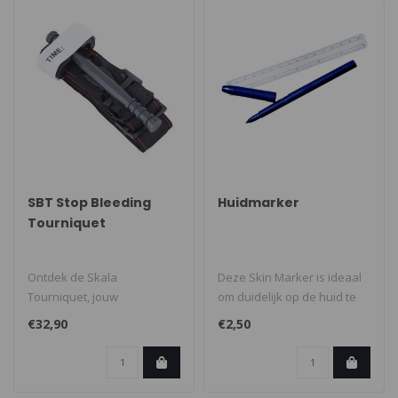
SBT Stop Bleeding
Huidmarker
Tourniquet
Ontdek de Skala
Deze Skin Marker is ideaal
Tourniquet, jouw
om duidelijk op de huid te
betrouwbare partner in
schrijven tijdens eerste h..
€32,90
€2,50
noodsituaties. Dit hoogw..