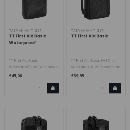
TASMANIAN TIGER
TASMANIAN TIGER
TT First Aid Basic
TT First Aid Basic
Waterproof
TT First Aid Basic
TT First Aid Basic EHBO-kit
Waterproof van Tasmanian
van Tatonka. Zeer complete
Tiger. Waterdichte EHBO-
set. Geschikt voor één ..
€45,00
€39,95
doos voor da..