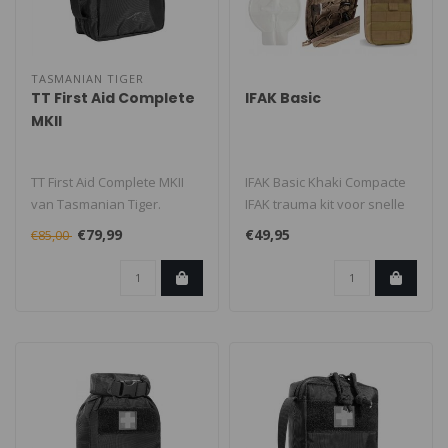
TASMANIAN TIGER
TT First Aid Complete
IFAK Basic
MKII
TT First Aid Complete MKII
IFAK Basic Khaki Compacte
van Tasmanian Tiger.
IFAK trauma kit voor snelle
Perfecte EHBO-uitrusting
eerste hulp bij ernstig bl..
€79,99
€49,95
€85,00
voor al..