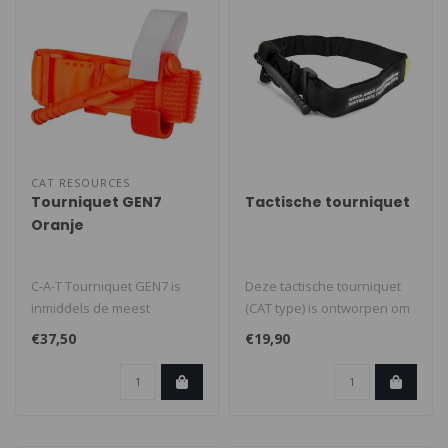
CAT RESOURCES
Tourniquet GEN7
Tactische tourniquet
Oranje
C-A-T Tourniquet GEN7 is
Deze tactische tourniquet
inmiddels de meest
(CAT type) is ontworpen om
gebruikte tourniquet ter
snel een
€37,50
€19,90
wereld. N..
levensbedreigende ..