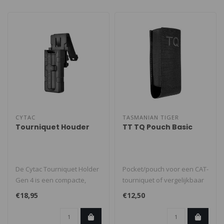
CYTAC
TASMANIAN TIGER
Tourniquet Houder
TT TQ Pouch Basic
De Cytac Tourniquet Holder
Pocket/pouch voor een CAT-
Gen 4 is een compacte,
tourniquet of vergelijkbaar
robuuste houder waarmee
ontwerp. Dankzij de elast..
€18,95
€12,50
je een..