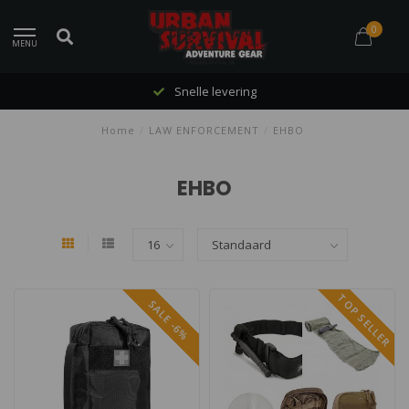
0
MENU
Snelle levering
Home
/
LAW ENFORCEMENT
/
EHBO
EHBO
TOP SELLER
SALE -6%