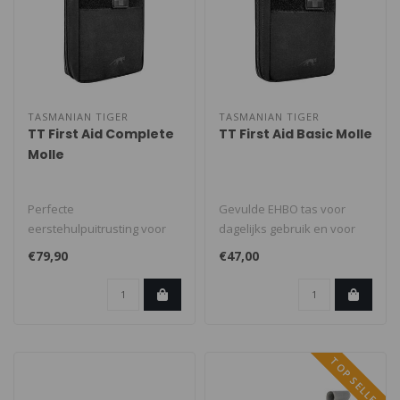
TASMANIAN TIGER
TASMANIAN TIGER
TT First Aid Complete
TT First Aid Basic Molle
Molle
Perfecte
Gevulde EHBO tas voor
eerstehulpuitrusting voor
dagelijks gebruik en voor
alle buitenactiviteiten.
één persoon. Voor
€79,90
€47,00
Ideaal voor missies ..
bevestiging ..
TOP SELLER