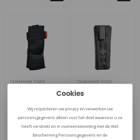
TASMANIAN TIGER
TASMANIAN TIGER
TT Tourniquet Pouch
TT Tourniquet Pouch
Cookies
II
Wij respecteren uw privacy en verwerken uw
TT Tourniquet Pouch van
TT Tourniquet Pouch II van
persoonsgegevens alleen voor het doel waarvoor u ze
Tasmanian Tiger Tactical
Tasmanian Tiger Tactical
heeft verstrekt en in overeenstemming met de Wet
Gear. Voorzien van molle
Gear. Gesloten etui met
€12,00
€14,00
beves..
quic..
Bescherming Persoonsgegevens en de