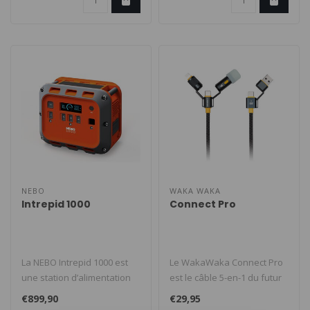
NEBO
WAKA WAKA
Intrepid 1000
Connect Pro
La NEBO Intrepid 1000 est
Le WakaWaka Connect Pro
une station d’alimentation
est le câble 5-en-1 du futur
portable puissante, idéa..
pour tous vos appareils. A..
€899,90
€29,95