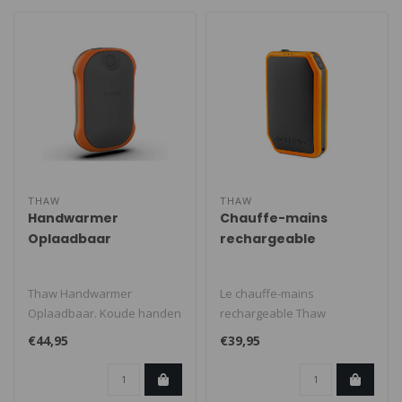
THAW
THAW
Handwarmer
Chauffe-mains
Oplaadbaar
rechargeable
5100mAh
Thaw Handwarmer
Le chauffe-mains
Oplaadbaar. Koude handen
rechargeable Thaw
en een lege telefoon zijn
5100mAh combine confort et
€44,95
€39,95
verleden tijd..
fonctionnalités p..