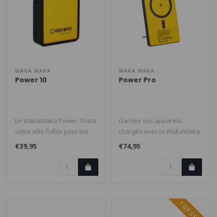
WAKA WAKA
WAKA WAKA
Power 10
Power Pro
Le WakaWaka Power 10 est
Gardez vos appareils
votre allié fiable pour les
chargés avec la WakaWaka
aventures en plein air et ..
Power Pro ultrafine de 10
€39,95
€74,95
000mAh...
TOP SELLER