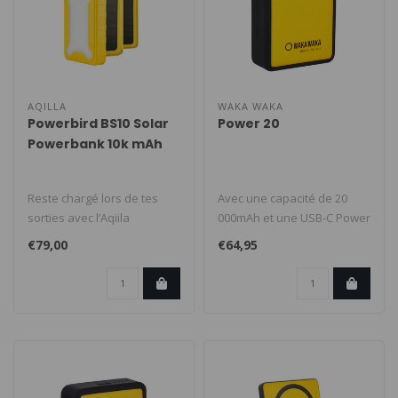
AQILLA
WAKA WAKA
Powerbird BS10 Solar
Power 20
Powerbank 10k mAh
Reste chargé lors de tes
Avec une capacité de 20
sorties avec l’Aqiila
000mAh et une USB-C Power
Powerbird BS10. Ses
Delivery de 65W, rechargez
€79,00
€64,95
panneaux s..
ra..