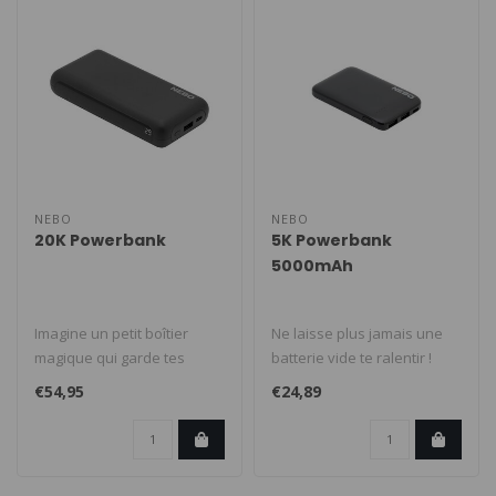
NEBO
NEBO
20K Powerbank
5K Powerbank
5000mAh
Imagine un petit boîtier
Ne laisse plus jamais une
magique qui garde tes
batterie vide te ralentir !
appareils en vie, partout et
Découvre la liberté de r..
€54,95
€24,89
tou..