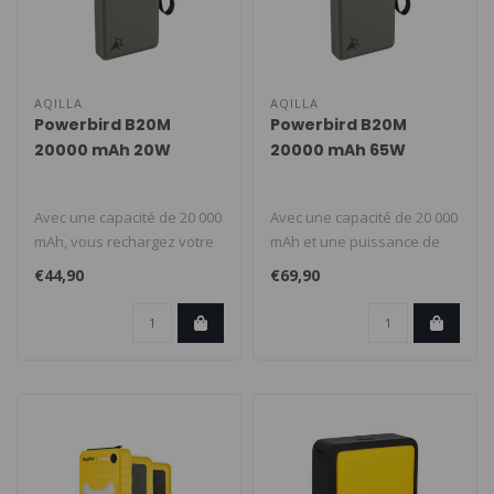
AQILLA
AQILLA
Powerbird B20M
Powerbird B20M
20000 mAh 20W
20000 mAh 65W
Avec une capacité de 20 000
Avec une capacité de 20 000
mAh, vous rechargez votre
mAh et une puissance de
smartphone jusqu’à qua..
65W, chargez jusqu’à tro..
€44,90
€69,90