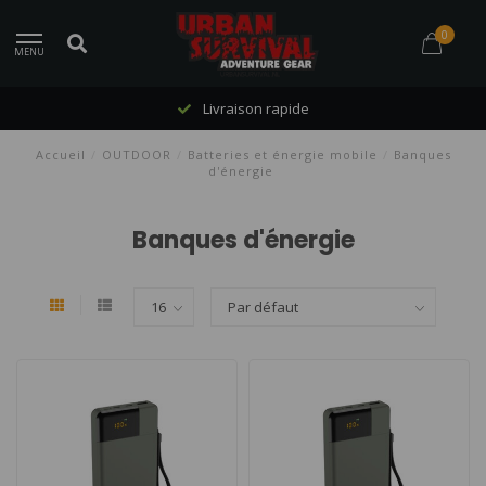
0
MENU
Livraison rapide
Accueil
/
OUTDOOR
/
Batteries et énergie mobile
/
Banques
d'énergie
Banques d'énergie