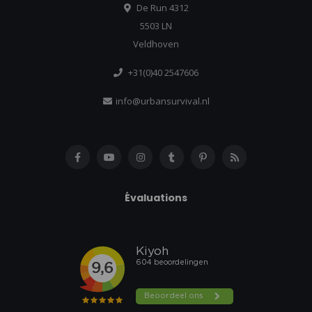
De Run 4312
5503 LN
Veldhoven
+31(0)40 2547606
info@urbansurvival.nl
Évaluations