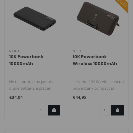
NEBO
NEBO
10K Powerbank
10K Powerbank
10000mAh
Wireless 10000mAh
Ne te soucie plus jamais
Le Nebo 10K Wireless est un
d'une batterie à plat en
powerbank compact et
déplacement avec la Nebo
puissant. Ne laissez pas
€34,94
€44,95
10K..
une ba..