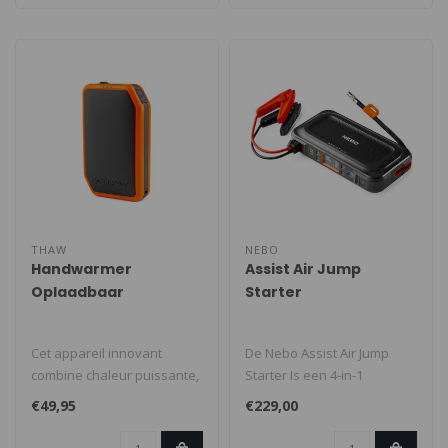
THAW
NEBO
Handwarmer
Assist Air Jump
Oplaadbaar
Starter
10000mAh
Cet appareil innovant
De Nebo Assist Air Jump
combine chaleur puissante,
Starter Is een 4-in-1
lampe LED et batterie
oplossing waarmee je kan
€49,95
€229,00
externe d..
starten, ..