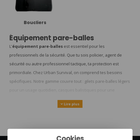
Boucliers
Équipement pare-balles
L'
équipement pare-balles
est essentiel pour les
professionnels de la sécurité. Que tu sois policier, agent de
sécurité ou autre professionnel tactique, ta protection est
primordiale. Chez Urban Survival, on comprend tes besoins
spécifiques. Notre gamme couvre tout : gilets pare-balles légers
pour un usage quotidien, casques balistiques pour une
protection maximale, et boucliers tactiques pour les situations
Lire plus
extrêmes. On suit les normes NIJ pour garantir une qualité
optimale. Tu trouveras ici l'équipement adapté à chaque niveau
de menace, du niveau IIIA au niveau IV. Prêt à découvrir
comment rester en sécurité tout en restant performant ?
Cookies