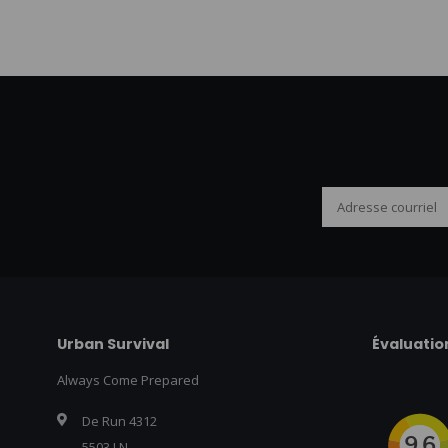
Urban Survival
Évaluatio
Always Come Prepared
De Run 4312
5503 LN