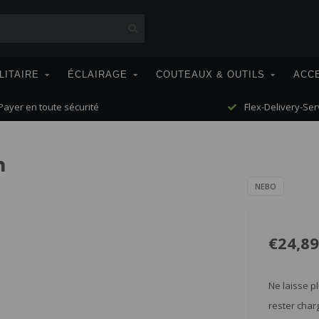
LITAIRE
ÉCLAIRAGE
COUTEAUX & OUTILS
ACC
ayer en toute sécurité
Flex-Delivery-Ser
h
NEBO
€24,89
Ne laisse pl
rester cha