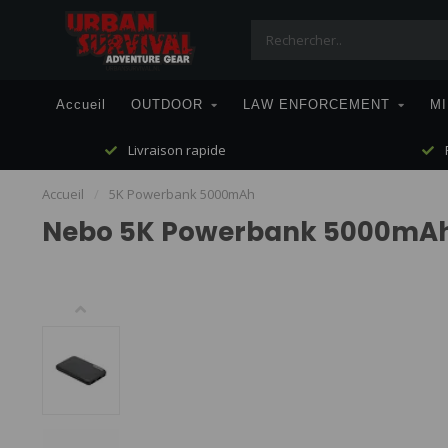
Accueil
OUTDOOR
LAW ENFORCEMENT
MI
Livraison rapide
P
Accueil
/
5K Powerbank 5000mAh
Nebo 5K Powerbank 5000mA