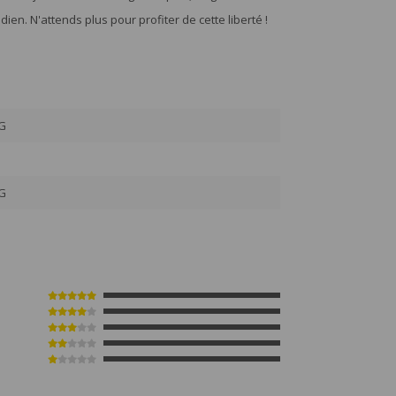
en. N'attends plus pour profiter de cette liberté !
-G
6
-G