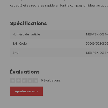
capacité et sa recharge rapide en font le compagnon idéal au quotidi
Spécifications
Numéro de l'article
NEB-PBK-0031
EAN Code
506094523080
SKU
NEB-PBK-0031
Évaluations
0 évaluations
Ajouter un avis