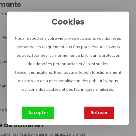
rmante
recharger ton smartphone, ta tablette ou tes
Cookies
 même temps. Partage la puissance avec tes amis ou
Nous respectons votre vie privée et traitons vos données
personnelles uniquement aux fins pour lesquelles vous
les avez fournies, conformément à la loi sur la protection
ta powerbank. Plus besoin d'attendre des heures
des données personnelles et à la loi sur les
télécommunications. Pour assurer le bon fonctionnement
du site web et la personnalisation des publicités, nous
 dans une poche ou un sac. Emporte-la partout avec
utilisons des cookies et des techniques similaires.
de batterie restant. Plus de mauvaises surprises !
Accepter
Refuser
 de batterie ?
oute la journée. Son design compact, sa grande