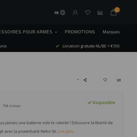
0
FR
ESSOIRES POUR ARMES
PROMOTIONS
Marques
vice
Livraison gratuite NL/BE > €150
Disponible
TVA incluse
us jamais une batterie vide te ralentir ! Découvre la liberté de
rgé avec la powerbank Nebo 5K.
Lire plus..