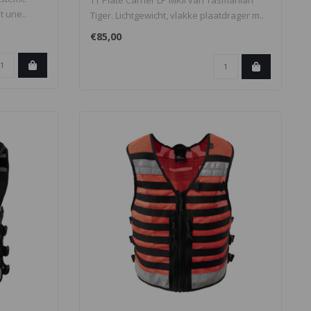
TT Plate Carrier LP MKII van Tasmanian
t une..
Tiger. Lichtgewicht, vlakke plaatdrager m..
€85,00