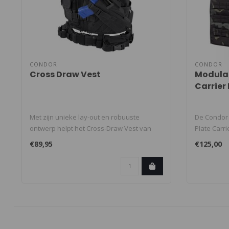
CONDOR
CONDOR
Cross Draw Vest
Modular
Carrier
Met zijn unieke lay-out en robuuste
De Condor
ontwerp helpt het Cross-Draw Vest van
Plate Carr
Condor..
nylo..
€89,95
€125,00