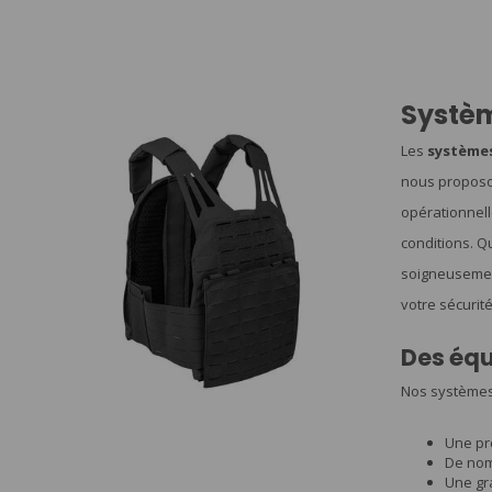
Systèm
Les
systèmes
nous proposo
opérationnell
conditions. Q
soigneusement
votre sécurité
Des équ
Nos systèmes 
Une pro
De nom
Une gr