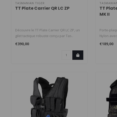
TASMANIAN TIGER
TASMANIA
TT Plate Carrier QR LC ZP
TT Plate
MK II
Découvre le TT Plate Carrier QR LC ZP, un
Porte-plaq
gilet tactique robuste conçu par Tas..
Nylon avec
sys..
€390,00
€189,00