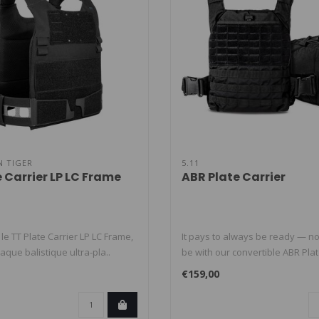
N TIGER
5.11
e Carrier LP LC Frame
ABR Plate Carrier
e TT Plate Carrier LP LC Frame,
It pays to always be ready — n
aque balistique ultra-pla..
be with our convertible ABR Plat
€159,00