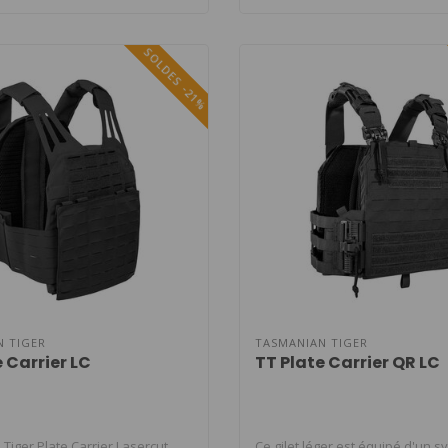
SOLDES -21%
N TIGER
TASMANIAN TIGER
 Carrier LC
TT Plate Carrier QR LC
iger Plate Carrier Lasercut.
Ce gilet léger est équipé d'un 