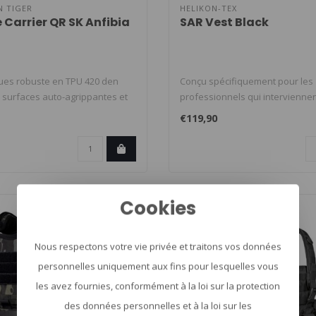
N TIGER
HELIKON-TEX
 Carrier QR SK Anfibia
SAR Vest Black
ues robuste en TPU 420 den
Conçu spécifiquement pour les
 surfaces auto-agrippantes et
professionnels qui interviennen
terrain,..
€119,90
Cookies
Nous respectons votre vie privée et traitons vos données
personnelles uniquement aux fins pour lesquelles vous
les avez fournies, conformément à la loi sur la protection
des données personnelles et à la loi sur les