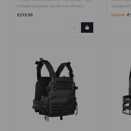
Lichtgewicht plate carrier met afneem..
Lichtgewich
€219,00
€
€200,00