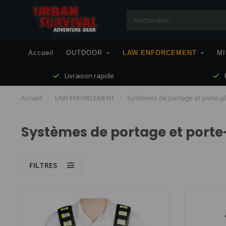
Accueil
OUTDOOR
LAW ENFORCEMENT
MI
Livraison rapide
P
Accueil
/
LAW ENFORCEMENT
/
Systèmes de portage et porte-p
Systèmes de portage et port
FILTRES