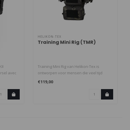
HELIKON-TEX
Training Mini Rig (TMR)
II
Training Mini Rig van Helikon-Tex is
ersel avec
ontworpen voor mensen die veel tijd
doorbre..
€119,00