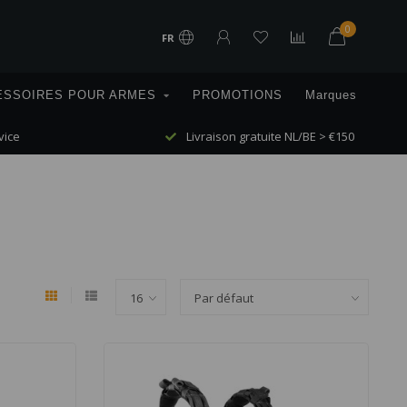
0
FR
ESSOIRES POUR ARMES
PROMOTIONS
Marques
vice
Livraison gratuite NL/BE > €150