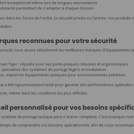
fort exceptionnel même lors de longues interventions
dularité permettant de s'adapter à chaque mission
z dans les forces de l'ordre, la sécurité privée ou l'armée, nos produits vo
tidien.
ques reconnues pour votre sécurité
rvival, nous avons sélectionné les meilleures marques d'équipements tac
ian Tiger : réputée pour ses porte-plaques robustes et ergonomiques
: spécialiste des systèmes de portage légers et modulaires
hia : expert en équipements tactiques pour environnements extrêmes
t a été rigoureusement testé pour garantir des performances optimales sur 
ts, même dans les conditions les plus difficiles.
eil personnalisé pour vos besoins spécifi
n système de portage tactique peut s'avérer complexe. C'est pourquoi notr
 temps de comprendre vos besoins opérationnels afin de vous recommande