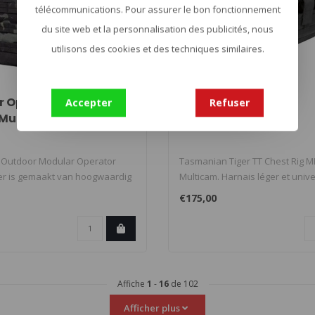
télécommunications. Pour assurer le bon fonctionnement
du site web et la personnalisation des publicités, nous
utilisons des cookies et des techniques similaires.
TASMANIAN TIGER
 Operator Plate
TT Chest Rig MKII
Accepter
Refuser
 Multicam Black
 Outdoor Modular Operator
Tasmanian Tiger TT Chest Rig MK
ier is gemaakt van hoogwaardig
Multicam. Harnais léger et univ
poc..
€175,00
Affiche
1
-
16
de 102
Afficher plus