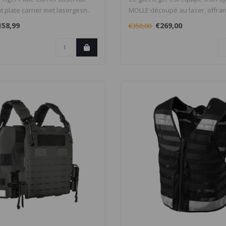
t plate carrier met lasergesn..
MOLLE découpé au laser, offran
158,99
€269,00
€350,00