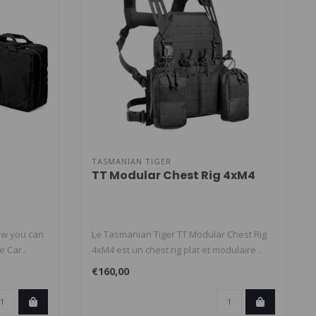
TASMANIAN TIGER
TT Modular Chest Rig 4xM4
ow you can
Le Tasmanian Tiger TT Modular Chest Rig
e Car..
4xM4 est un chest rig plat et modulaire ..
€160,00