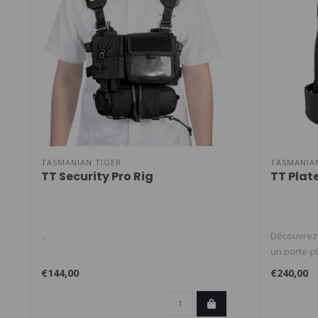
TASMANIAN TIGER
TASMANIA
TT Security Pro Rig
TT Plat
..
Découvrez l
un porte-pl
€144,00
€240,00