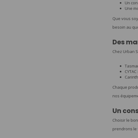
Un con
Une mo
Que vous soye
besoin au quo
Des mar
Chez Urban Su
Tasman
CYTAC 
Carint
Chaque produi
nos équipemen
Un cons
Choisir le bo
prendrons le