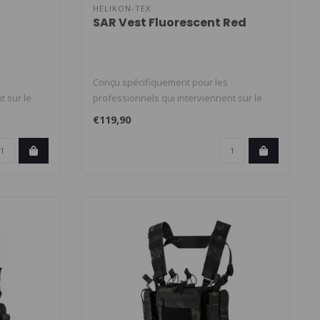
HELIKON-TEX
SAR Vest Fluorescent Red
Conçu spécifiquement pour les
t sur le
professionnels qui interviennent sur le
terrain,..
€119,90