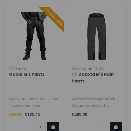
SOLDES -27%
TATONKA
TASMANIAN TIGER
Guide M's Pants
TT Dakota M's Rain
Pants
Guide M’s Pants RECCO van
Waterdichte regenbroek.
Tatonka een zeer
Robuuste, elastische
duurzame en goed
regenbroek van waterdicht
€139,15
€289,00
€189,99
geventileerde outd..
en ademen..