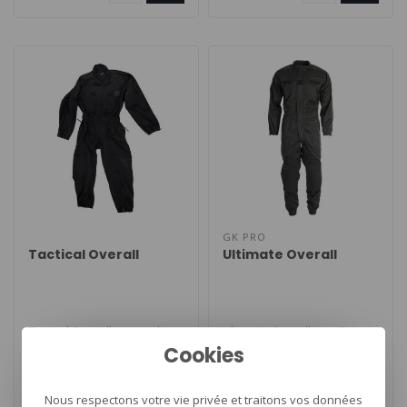
GK PRO
Tactical Overall
Ultimate Overall
Tactical Overall voor politie,
Ultimate Overall van GK
Cookies
beveiliging, militair en
Professional. Een tactical
airsoft gemaakt van mate..
inzet overall voorzien van
€79,94
€149,00
ve..
Nous respectons votre vie privée et traitons vos données