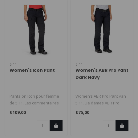
5.11
5.11
Women's Icon Pant
Women's ABR Pro Pant
Dark Navy
Pantalon Icon pour femme
Women’s ABR Pro Pant van
de 5.11. Les commentaires
5.11. De dames ABR Pro
de femmes
Pant is gemaakt van
€109,00
€75,00
professionnelles ay..
duurzaam, ..