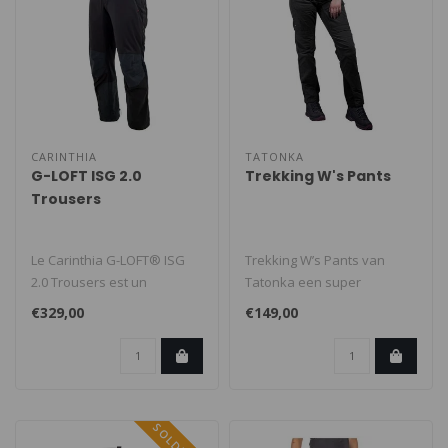
CARINTHIA
TATONKA
G-LOFT ISG 2.0
Trekking W's Pants
Trousers
Le Carinthia G-LOFT® ISG
Trekking W’s Pants van
2.0 Trousers est un
Tatonka een super
pantalon softshell isolé
duurzame trekking-broek
€329,00
€149,00
conçu p..
gemaakt van e..