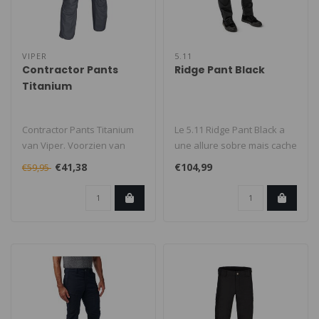
VIPER
5.11
Contractor Pants
Ridge Pant Black
Titanium
Contractor Pants Titanium
Le 5.11 Ridge Pant Black a
van Viper. Voorzien van
une allure sobre mais cache
diverse handige zakken en
de nombreuses
€41,38
€104,99
€59,95
voor..
fonctionnal..