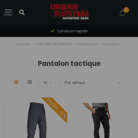
0
MENU
Livraison rapide
Accueil
/
LAW ENFORCEMENT
/
Vêtements
/
Pantalon
Pantalon tactique
SOLDES -31%