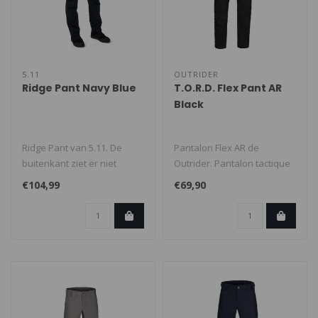
5.11
OUTRIDER
Ridge Pant Navy Blue
T.O.R.D. Flex Pant AR
Black
Ridge Pant van 5.11. De
Pantalon Flex AR de
buitenkant ziet er niet
Outrider. Pantalon tactique
tactisch uit, maar het is
urbain avec un grand
€104,99
€69,90
zeker..
confort et ..