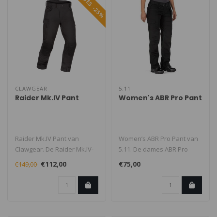
SOLDES -25%
CLAWGEAR
5.11
Raider Mk.IV Pant
Women's ABR Pro Pant
Raider Mk.IV Pant van
Women’s ABR Pro Pant van
Clawgear. De Raider Mk.IV-
5.11. De dames ABR Pro
inzetbroek is ontworpen als
Pant is gemaakt van
€112,00
€75,00
€149,00
eenv..
duurzaam, ..