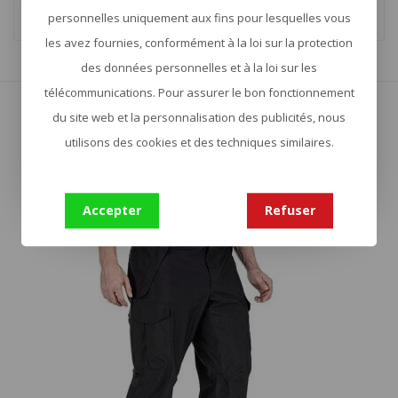
personnelles uniquement aux fins pour lesquelles vous
les avez fournies, conformément à la loi sur la protection
des données personnelles et à la loi sur les
Affiche
1
-
16
de 27
télécommunications. Pour assurer le bon fonctionnement
Afficher plus
du site web et la personnalisation des publicités, nous
utilisons des cookies et des techniques similaires.
Accepter
Refuser