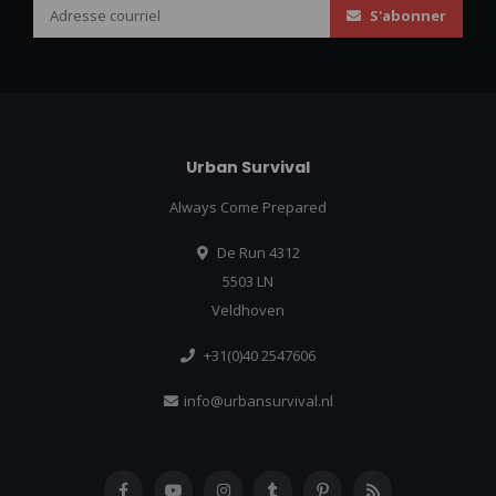
S'abonner
Urban Survival
Always Come Prepared
De Run 4312
5503 LN
Veldhoven
+31(0)40 2547606
info@urbansurvival.nl