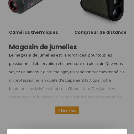
Caméras thermiques
Compteur de distance
Magasin de jumelles
Le magasin de jumelles
est l'endroit idéal pour tous les
passionnés d'observation et d'aventure en plein air. Que vous
soyez un amateur d'ornithologie, un randonneur chevronné ou
un professionnel en quête d'équipement tactique, notre
boutique spécialisée a tout ce qu'il vous faut. Des jumelles
classiques aux lunettes de vision nocturne en passant par les
caméras thermiques, nous proposons une large gamme de
Lire plus
produits de haute qualité pour répondre à tous vos besoins.
Chez nous, vous trouverez des marques renommées comme
Vortex, Barska et Urikan, ainsi que des équipements outdoor et