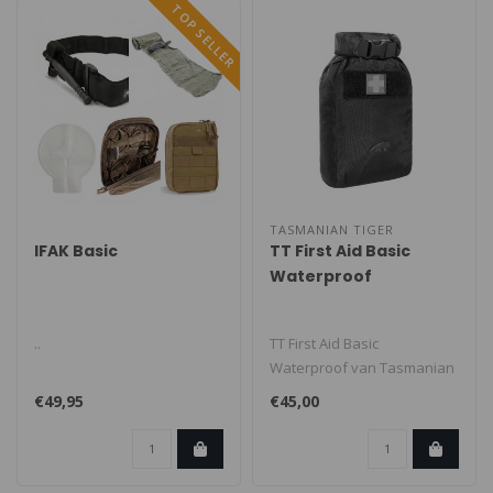
TOP SELLER
TASMANIAN TIGER
IFAK Basic
TT First Aid Basic
Waterproof
..
TT First Aid Basic
Waterproof van Tasmanian
Tiger. Waterdichte EHBO-
€49,95
€45,00
doos voor da..