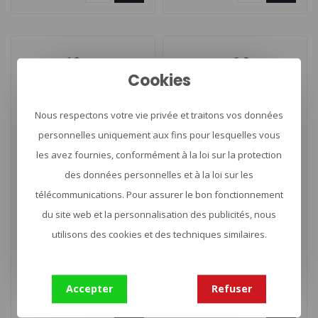
Cookies
Nous respectons votre vie privée et traitons vos données
personnelles uniquement aux fins pour lesquelles vous
les avez fournies, conformément à la loi sur la protection
des données personnelles et à la loi sur les
TASMANIAN TIGER
TASMANIAN TIGER
télécommunications. Pour assurer le bon fonctionnement
TT First Aid Basic Molle
TT First Aid Complete
Molle
du site web et la personnalisation des publicités, nous
utilisons des cookies et des techniques similaires.
Trousse de secours remplie
Equipement de premiers
pour un usage quotidien et
secours parfait pour toutes
Accepter
Refuser
pour une personne. Pour fi..
les activités de plein air. ..
€47,00
€79,90