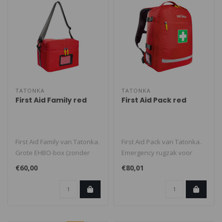
TATONKA
TATONKA
First Aid Family red
First Aid Pack red
First Aid Family van Tatonka.
First Aid Pack van Tatonka.
Grote EHBO-box (zonder
Emergency rugzak voor
inhoud). Deze praktische ta..
gebruik buitenshuis (zonder
€60,00
€80,01
in..