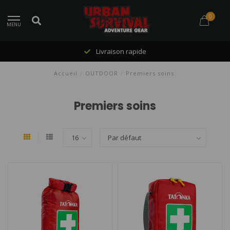
0
MENU
Livraison rapide
Accueil
/
OUTDOOR
/
Premiers soins
Premiers soins