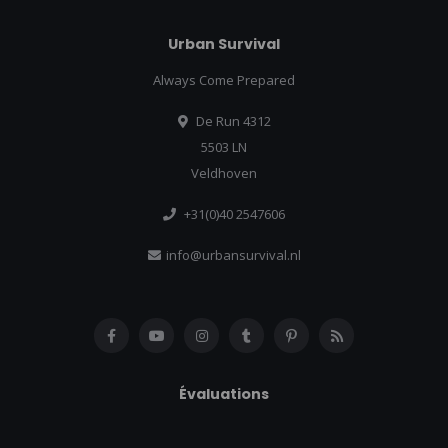
Urban Survival
Always Come Prepared
De Run 4312
5503 LN
Veldhoven
+31(0)40 2547606
info@urbansurvival.nl
Évaluations