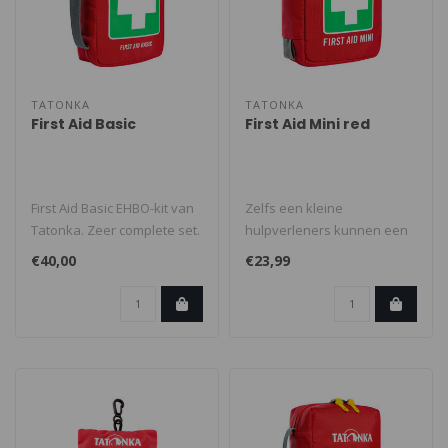
TATONKA
TATONKA
First Aid Basic
First Aid Mini red
First Aid Basic EHBO-kit van
Zelfs een kleine
Tatonka. Zeer complete set.
hulpverleners kunnen een
Geschikt voor één dag..
groot verschil maken. Alleen
€40,00
€23,99
het tijdi..