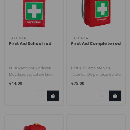
TATONKA
TATONKA
First Aid School red
First Aid Complete red
EHBO-set voor kinderen.
First Aid Complete van
Met deze set zal uw kind
Tatonka. De perfecte eerste
ideaal voorbereid zijn op
hulp-uitrusting voor alle
€14,00
€75,00
een `..
Out..