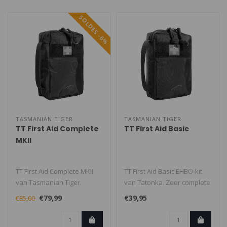
SOLDES -6%
TASMANIAN TIGER
TASMANIAN TIGER
TT First Aid Complete
TT First Aid Basic
MKII
TT First Aid Complete MKII
TT First Aid Basic EHBO-kit
van Tasmanian Tiger.
van Tatonka. Zeer complete
Perfecte EHBO-uitrusting
set. Geschikt voor één ..
€79,99
€39,95
€85,00
voor al..