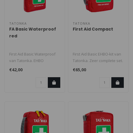
TATONKA
TATONKA
FA Basic Waterproof
First Aid Compact
red
First Aid Basic Waterproof
First Aid Basic EHBO-kit van
van Tatonka. EHBO
Tatonka. Zeer complete set.
uitrusting voor de
Geschikt voor één dag..
€42,00
€65,00
avonturier in ee..