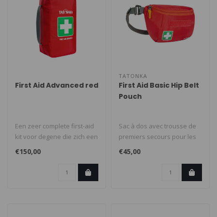
TATONKA
First Aid Advanced red
First Aid Basic Hip Belt
Pouch
Een zeer complete first-aid
Sac à dos avec trousse de
kit voor degene die zich een
premiers secours pour les
de positie van verantwo..
excursions d'une journée
€150,00
€45,00
e..