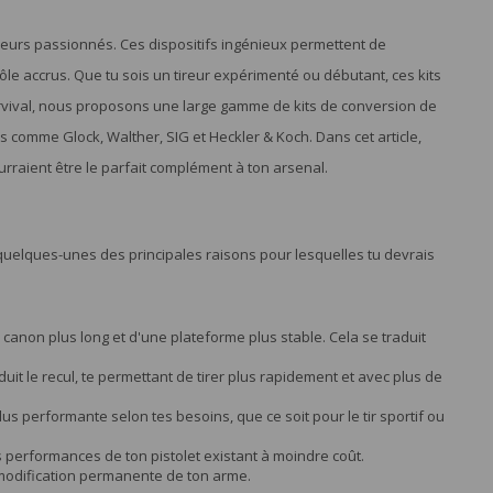
reurs passionnés. Ces dispositifs ingénieux permettent de
le accrus. Que tu sois un tireur expérimenté ou débutant, ces kits
vival, nous proposons une large gamme de kits de conversion de
omme Glock, Walther, SIG et Heckler & Koch. Dans cet article,
urraient être le parfait complément à ton arsenal.
 quelques-unes des principales raisons pour lesquelles tu devrais
 canon plus long et d'une plateforme plus stable. Cela se traduit
uit le recul, te permettant de tirer plus rapidement et avec plus de
s performante selon tes besoins, que ce soit pour le tir sportif ou
 performances de ton pistolet existant à moindre coût.
ns modification permanente de ton arme.