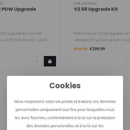
SE
FAB DEFENSE
2 PDW Upgrade
VZ 58 Upgrade Kit
DW Upgrade Kit van FAB
FAB Defence VZ 58 Upgrade Kit
e G2 PDW buttstock / push
uitklapkolf + pistool greep + m-l
d..
€299,99
€315,99
Cookies
Nous respectons votre vie privée et traitons vos données
personnelles uniquement aux fins pour lesquelles vous
les avez fournies, conformément à la loi sur la protection
des données personnelles et à la loi sur les