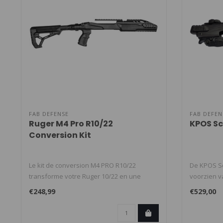
FAB DEFENSE
FAB DEFEN
Ruger M4 Pro R10/22
KPOS S
Conversion Kit
Le kit de conversion M4 PRO R10/22
De KPOS Sco
transforme votre Ruger 10/22 en une
voorzien va
plateform..
€248,99
€529,00