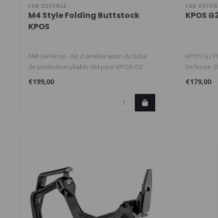
FAB DEFENSE
FAB DEFEN
M4 Style Folding Buttstock
KPOS G
KPOS
FAB Defense - Kit d'amélioration du tube
KPOS G2 P
de protection pliable M4 pour KPOS G2 ..
Defense. D
shaft upgra
€199,00
€179,00