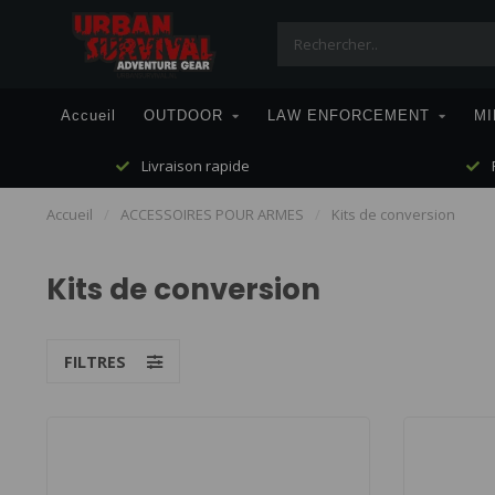
Accueil
OUTDOOR
LAW ENFORCEMENT
MI
Livraison rapide
P
Accueil
/
ACCESSOIRES POUR ARMES
/
Kits de conversion
Kits de conversion
FILTRES