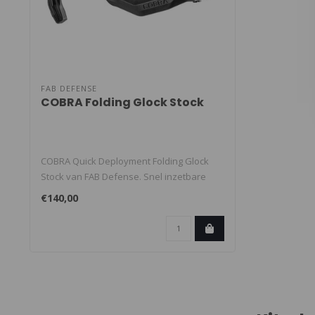
FAB DEFENSE
COBRA Folding Glock Stock
COBRA Quick Deployment Folding Glock
Stock van FAB Defense. Snel inzetbare
ovou..
€140,00