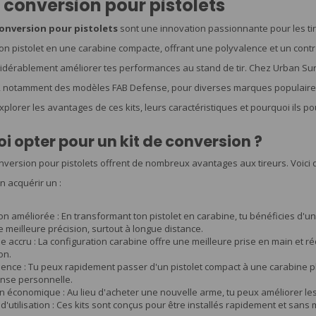
e conversion pour pistolets
conversion pour pistolets
sont une innovation passionnante pour les ti
on pistolet en une carabine compacte, offrant une polyvalence et un contrô
dérablement améliorer tes performances au stand de tir. Chez Urban Sur
, notamment des modèles FAB Defense, pour diverses marques populaires c
plorer les avantages de ces kits, leurs caractéristiques et pourquoi ils po
i opter pour un kit de conversion ?
onversion pour pistolets offrent de nombreux avantages aux tireurs. Voici
n acquérir un :
on améliorée : En transformant ton pistolet en carabine, tu bénéficies d'un
 meilleure précision, surtout à longue distance.
e accru : La configuration carabine offre une meilleure prise en main et réd
on.
ence : Tu peux rapidement passer d'un pistolet compact à une carabine plu
ense personnelle.
n économique : Au lieu d'acheter une nouvelle arme, tu peux améliorer les
é d'utilisation : Ces kits sont conçus pour être installés rapidement et sa