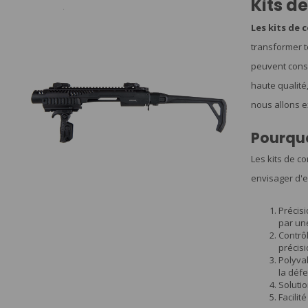
Kits d
Les kits de 
transformer t
peuvent consi
haute qualité
nous allons ex
Pourquo
Les kits de c
envisager d'e
Précisi
par une
Contrôl
précisi
Polyval
la déf
Solutio
Facilit