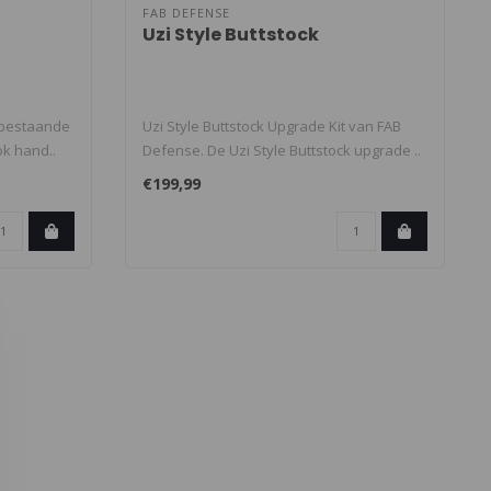
FAB DEFENSE
Uzi Style Buttstock
 bestaande
Uzi Style Buttstock Upgrade Kit van FAB
ok hand..
Defense. De Uzi Style Buttstock upgrade ..
€199,99