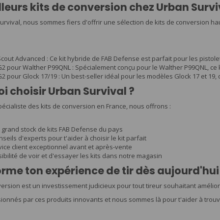
lleurs kits de conversion chez Urban Survi
rvival, nous sommes fiers d'offrir une sélection de kits de conversion h
out Advanced : Ce kit hybride de FAB Defense est parfait pour les pistolet
2 pour Walther P99QNL : Spécialement conçu pour le Walther P99QNL, ce k
 pour Glock 17/19 : Un best-seller idéal pour les modèles Glock 17 et 19, 
i choisir Urban Survival ?
pécialiste des kits de conversion en France, nous offrons :
s grand stock de kits FAB Defense du pays
seils d'experts pour t'aider à choisir le kit parfait
ice client exceptionnel avant et après-vente
ibilité de voir et d'essayer les kits dans notre magasin
rme ton expérience de tir dès aujourd'hui
version est un investissement judicieux pour tout tireur souhaitant améli
nnés par ces produits innovants et nous sommes là pour t'aider à trouver