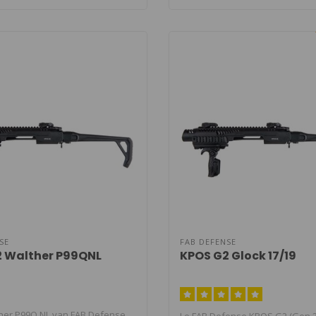
SE
FAB DEFENSE
 Walther P99QNL
KPOS G2 Glock 17/19
er P99Q NL van FAB Defense.