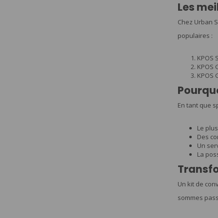
Les mei
Chez Urban Su
populaires :
KPOS Sc
KPOS G
KPOS G2
Pourquo
En tant que s
Le plu
Des con
Un serv
La poss
Transfo
Un kit de con
sommes passio