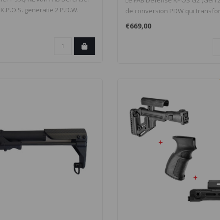
Le FAB Defense KPOS G2 (Gen 2)
.P.O.S. generatie 2 P.D.W.
de conversion PDW qui transfo
€669,00