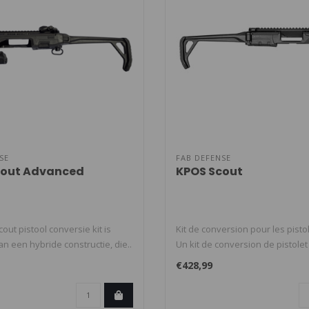
SE
FAB DEFENSE
cout Advanced
KPOS Scout
ut pistool conversie kit is
Kit de conversion pour les pisto
n een hybride constructie, die..
Un kit de conversion de pistolet
€428,99