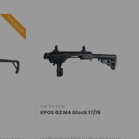
TOP SELLER
FAB DEFENSE
KPOS G2 M4 Glock 17/19
Le FAB Defense KPOS G2 M4 (Gen 2) est un