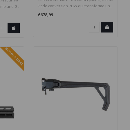
 est un kit
kit de conversion PDW qui transforme un..
rme une G..
€678,99
BUNDLE DEAL