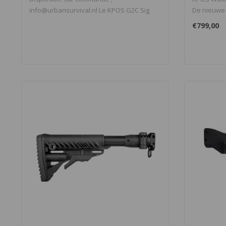
info@urbansurvival.nl
Le KPOS G2C Sig
De nieuwe K
Sauer P226 LDC 2..
Conv..
€799,00