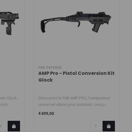
FAB DEFENSE
AMP Pro - Pistol Conversion Kit
Glock
lets Glock.
Découvrez le FAB AMP PRO, l'adaptateur
 com..
universel ultime pour pistolets, conçu ..
€499,00