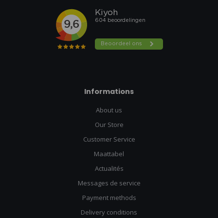
Un design ergonomique pour un confort maximal
Des matériaux légers mais ultra-résistants
Des systèmes de rangement bien pensés
Une modularité pour s'adapter à tous tes besoins
Que tu sois randonneur du dimanche ou survivaliste aguerri,
on a le sac qu'il te faut. Alors n'attends plus, viens découvrir
notre collection en boutique ou sur notre site. Et n'oublie pas
Informations
notre devise : toujours prêt pour l'aventure !
About us
Our Store
Customer Service
Maattabel
Actualités
Messages de service
Payment methods
Delivery conditions