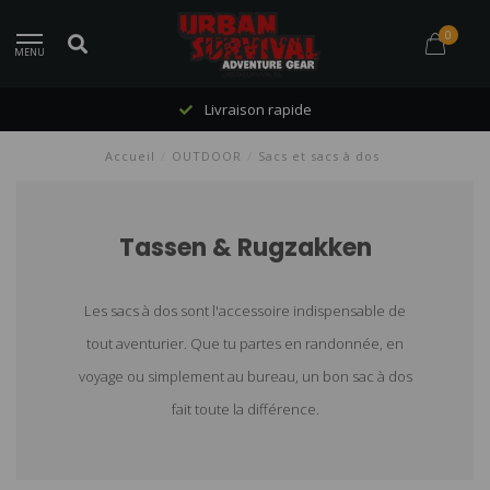
0
MENU
Livraison rapide
Accueil
/
OUTDOOR
/
Sacs et sacs à dos
Tassen & Rugzakken
Les sacs à dos sont l'accessoire indispensable de
tout aventurier. Que tu partes en randonnée, en
voyage ou simplement au bureau, un bon sac à dos
fait toute la différence.