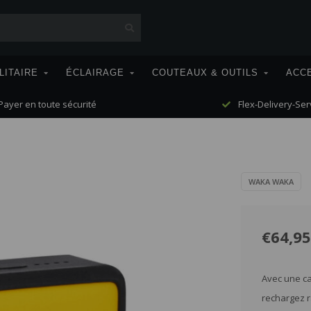
LITAIRE
ÉCLAIRAGE
COUTEAUX & OUTILS
ACC
ayer en toute sécurité
Flex-Delivery-Ser
WAKA WAKA
€64,95
Avec une ca
rechargez r