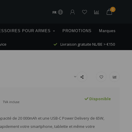
0
FR
ESSOIRES POUR ARMES
PROMOTIONS
Marques
vice
Livraison gratuite NL/BE > €150
Disponible
TVA incluse
pacité de 20 000mAh et une USB-C Power Delivery de 65W,
apidement votre smartphone, tablette et même votre