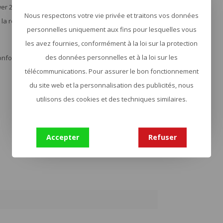
er 20 se glisse facilement dans votre sac ou votre
Nous respectons votre vie privée et traitons vos données
 la rend idéale pour voyager, même en avion.
personnelles uniquement aux fins pour lesquelles vous
les avez fournies, conformément à la loi sur la protection
des données personnelles et à la loi sur les
. Conforme aux normes aériennes, idéale pour
télécommunications. Pour assurer le bon fonctionnement
du site web et la personnalisation des publicités, nous
utilisons des cookies et des techniques similaires.
Accepter
Refuser
1
0