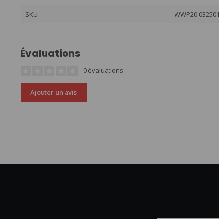
SKU
WWP20-03250
Évaluations
0 évaluations
Ajouter un avis