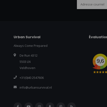
Urban Survival
Évaluatio
Always Come Prepared
De Run 4312
5503 LN
Veldhoven
+31(0)40 2547606
info@urbansurvival.nl