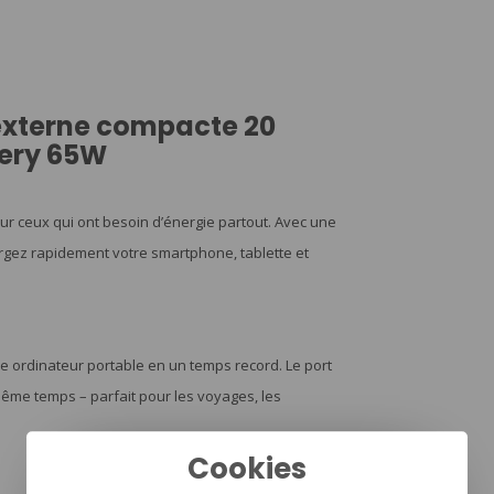
externe compacte 20
ery 65W
r ceux qui ont besoin d’énergie partout. Avec une
rgez rapidement votre smartphone, tablette et
e ordinateur portable en un temps record. Le port
ême temps – parfait pour les voyages, les
Cookies