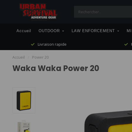
Accueil
OUTDOOR
LAW ENFORCEMENT
MI
Livraison rapide
P
Accueil
/
Power 20
Waka Waka Power 20